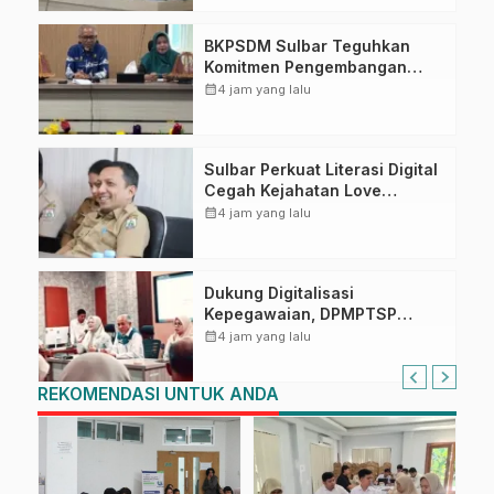
BKPSDM Sulbar Teguhkan
Komitmen Pengembangan
Kompetensi ASN melalui
calendar_month
4 jam yang lalu
Penandatanganan Perjanjian
Tugas Belajar 2026
Sulbar Perkuat Literasi Digital
Cegah Kejahatan Love
Scamming
calendar_month
4 jam yang lalu
Dukung Digitalisasi
Kepegawaian, DPMPTSP
Sulbar Siap Terapkan Aplikasi
calendar_month
4 jam yang lalu
FLEKSI ASN
REKOMENDASI UNTUK ANDA