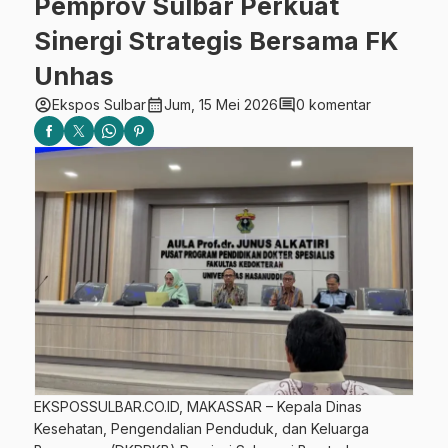
Pemprov Sulbar Perkuat
Sinergi Strategis Bersama FK
Unhas
account_circle
calendar_month
comment
Ekspos Sulbar
Jum, 15 Mei 2026
0 komentar
EKSPOSSULBAR.CO.ID, MAKASSAR – Kepala Dinas
Kesehatan, Pengendalian Penduduk, dan Keluarga