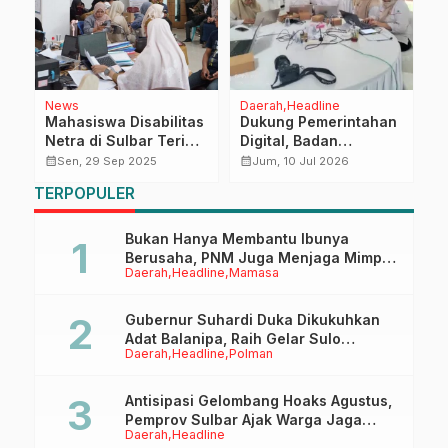
News
Daerah
Headline
D
Mahasiswa Disabilitas
Dukung Pemerintahan
D
Netra di Sulbar Terima
Digital, Badan
P
Beasiswa Pemprov
Penghubung Sulbar
P
calendar_month
calendar_month
calendar_month
Sen, 29 Sep 2025
Jum, 10 Jul 2026
Siap Optimalkan
TERPOPULER
Penyusunan Metadata
Arsitektur SPBE
Bukan Hanya Membantu Ibunya
Berusaha, PNM Juga Menjaga Mimpi
Daerah
Headline
Mamasa
Anaknya Untuk Menggapai Cita-Cita
Gubernur Suhardi Duka Dikukuhkan
Adat Balanipa, Raih Gelar Sulo
Daerah
Headline
Polman
Tappidena
Antisipasi Gelombang Hoaks Agustus,
Pemprov Sulbar Ajak Warga Jaga
Daerah
Headline
Ruang Digital