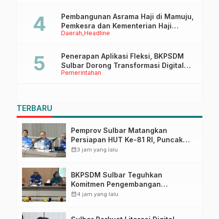
Pembangunan Asrama Haji di Mamuju,
Pemkesra dan Kementerian Haji
Daerah
Headline
Sulbar Tinjau Lokasi
Penerapan Aplikasi Fleksi, BKPSDM
Sulbar Dorong Transformasi Digital
Pemerintahan
Sistem Kehadiran ASN
TERBARU
Pemprov Sulbar Matangkan
Persiapan HUT Ke-81 RI, Puncak
Upacara di Lapangan Ahmad
calendar_month
3 jam yang lalu
Kirang
BKPSDM Sulbar Teguhkan
Komitmen Pengembangan
Kompetensi ASN melalui
calendar_month
4 jam yang lalu
Penandatanganan Perjanjian
Tugas Belajar 2026