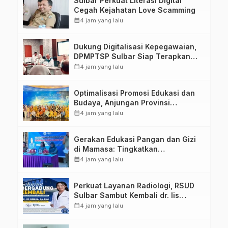
Sulbar Perkuat Literasi Digital
Cegah Kejahatan Love Scamming
calendar_month
4 jam yang lalu
Dukung Digitalisasi Kepegawaian,
DPMPTSP Sulbar Siap Terapkan
Aplikasi FLEKSI ASN
calendar_month
4 jam yang lalu
Optimalisasi Promosi Edukasi dan
Budaya, Anjungan Provinsi
Sulawesi Barat Perkuat Kolaborasi
calendar_month
4 jam yang lalu
Strategis Bersama Sky World TMII
Gerakan Edukasi Pangan dan Gizi
di Mamasa: Tingkatkan
Pengetahuan dan Keterampilan
calendar_month
4 jam yang lalu
Keluarga dalam Pemenuhan Gizi
Perkuat Layanan Radiologi, RSUD
Sulbar Sambut Kembali dr. Iis
Imelda, Sp.Rad
calendar_month
4 jam yang lalu