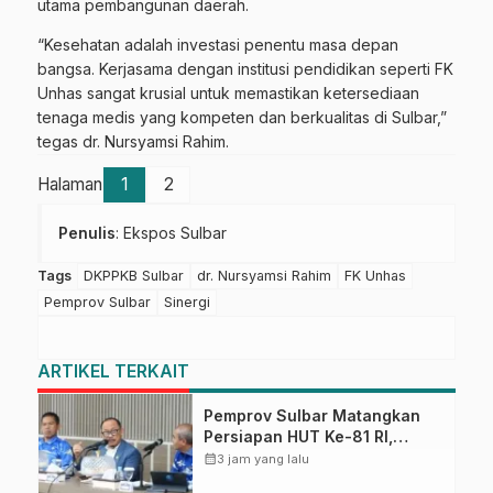
utama pembangunan daerah.
“Kesehatan adalah investasi penentu masa depan
bangsa. Kerjasama dengan institusi pendidikan seperti FK
Unhas sangat krusial untuk memastikan ketersediaan
tenaga medis yang kompeten dan berkualitas di Sulbar,”
tegas dr. Nursyamsi Rahim.
Halaman
1
2
Penulis
: Ekspos Sulbar
Tags
DKPPKB Sulbar
dr. Nursyamsi Rahim
FK Unhas
Pemprov Sulbar
Sinergi
ARTIKEL TERKAIT
Pemprov Sulbar Matangkan
Persiapan HUT Ke-81 RI,
Puncak Upacara di Lapangan
calendar_month
3 jam yang lalu
Ahmad Kirang