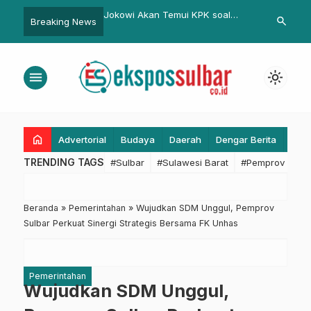
okowi Akan Temui KPK soal
Terima Rapor Penilaian
Imun
search
Breaking News
KUHP
Ombudsman, Polda Sulbar
Purw
Komitmen Tingkatkan Pelayanan
Publik
menu
light_mode
home
Advertorial
Budaya
Daerah
Dengar Berita
Eko
TRENDING TAGS
#Sulbar
#Sulawesi Barat
#Pemprov Sulba
Beranda
»
Pemerintahan
»
Wujudkan SDM Unggul, Pemprov
Sulbar Perkuat Sinergi Strategis Bersama FK Unhas
Pemerintahan
Wujudkan SDM Unggul,