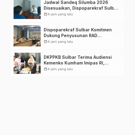
Jadwal Sandeq Silumba 2026
Disesuaikan, Dispoparekraf Sulbar
Pastikan Persiapan Tetap
calendar_month
4 jam yang lalu
Dimatangkan
Dispoparekraf Sulbar Komitmen
Dukung Penyusunan RAD
TPB/SDGs Sulawesi Barat
calendar_month
4 jam yang lalu
DKPPKB Sulbar Terima Audiensi
Kemenko Kumham Imipas RI,
Perkuat Pelayanan Kesehatan bagi
calendar_month
4 jam yang lalu
Kelompok Rentan