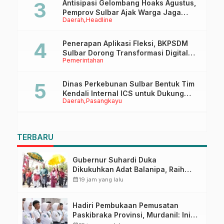
Antisipasi Gelombang Hoaks Agustus,
Pemprov Sulbar Ajak Warga Jaga
Daerah
Headline
Ruang Digital
Penerapan Aplikasi Fleksi, BKPSDM
Sulbar Dorong Transformasi Digital
Pemerintahan
Sistem Kehadiran ASN
Dinas Perkebunan Sulbar Bentuk Tim
Kendali Internal ICS untuk Dukung
Daerah
Pasangkayu
Sertifikasi ISPO Pekebun di
Pasangkayu
TERBARU
Gubernur Suhardi Duka
Dikukuhkan Adat Balanipa, Raih
Gelar Sulo Tappidena
calendar_month
19 jam yang lalu
Hadiri Pembukaan Pemusatan
Paskibraka Provinsi, Murdanil: Ini