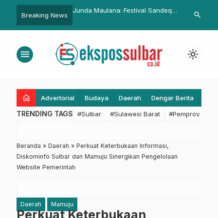
lana: Festival Sandeq
RSUD Sulbar Bantah Tolak
TMMD Non Fis
search
Breaking News
estarian Budaya dan
Pasien, Jelaskan Kondisi IGD
Mamasa Beri
 Ekonomi Masyarakat
Penuh, Sarankan Pasien ke RS
HIV/AIDS
Terdekat
menu
light_mode
home
Advertorial
Budaya
Daerah
Dengar Berita
Eko
TRENDING TAGS
#Sulbar
#Sulawesi Barat
#Pemprov Sulba
Beranda
»
Daerah
»
Perkuat Keterbukaan Informasi,
Diskominfo Sulbar dan Mamuju Sinergikan Pengelolaan
Website Pemerintah
Daerah
Mamuju
Perkuat Keterbukaan