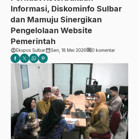
Informasi, Diskominfo Sulbar
dan Mamuju Sinergikan
Pengelolaan Website
Pemerintah
account_circle
calendar_month
comment
Ekspos Sulbar
Sen, 18 Mei 2026
0 komentar