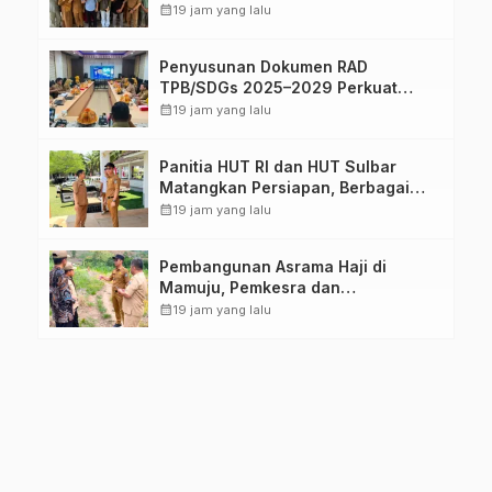
Dukung Sertifikasi ISPO Pekebun di
calendar_month
19 jam yang lalu
Pasangkayu
Penyusunan Dokumen RAD
TPB/SDGs 2025–2029 Perkuat
Arah Pembangunan Berkelanjutan
calendar_month
19 jam yang lalu
Sulawesi Barat
Panitia HUT RI dan HUT Sulbar
Matangkan Persiapan, Berbagai
Lomba Akan Dilaksanakan Pemprov
calendar_month
19 jam yang lalu
Sulbar
Pembangunan Asrama Haji di
Mamuju, Pemkesra dan
Kementerian Haji Sulbar Tinjau
calendar_month
19 jam yang lalu
Lokasi