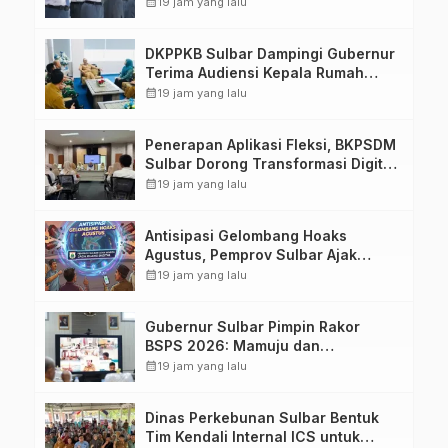
Membentuk Karakter Hingga
calendar_month
19 jam yang lalu
Kedisiplinannya
DKPPKB Sulbar Dampingi Gubernur
Terima Audiensi Kepala Rumah
Sakit TK. III Punggawa Malolo
calendar_month
19 jam yang lalu
Penerapan Aplikasi Fleksi, BKPSDM
Sulbar Dorong Transformasi Digital
Sistem Kehadiran ASN
calendar_month
19 jam yang lalu
Antisipasi Gelombang Hoaks
Agustus, Pemprov Sulbar Ajak
Warga Jaga Ruang Digital
calendar_month
19 jam yang lalu
Gubernur Sulbar Pimpin Rakor
BSPS 2026: Mamuju dan
Pasangkayu Masih Nol Realisasi
calendar_month
19 jam yang lalu
dari Kuota 5.250 Unit
Dinas Perkebunan Sulbar Bentuk
Tim Kendali Internal ICS untuk