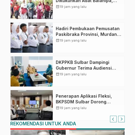
Dikukuhkan Adat Balanipa,
Raih Gelar Sulo Tappidena
calendar_month
19 jam yang lalu
Hadiri Pembukaan Pemusatan
Paskibraka Provinsi, Murdanil:
Ini Membentuk Karakter
calendar_month
19 jam yang lalu
Hingga Kedisiplinannya
DKPPKB Sulbar Dampingi
Gubernur Terima Audiensi
Kepala Rumah Sakit TK. III
calendar_month
19 jam yang lalu
Punggawa Malolo
Penerapan Aplikasi Fleksi,
BKPSDM Sulbar Dorong
Transformasi Digital Sistem
calendar_month
19 jam yang lalu
Kehadiran ASN
REKOMENDASI UNTUK ANDA