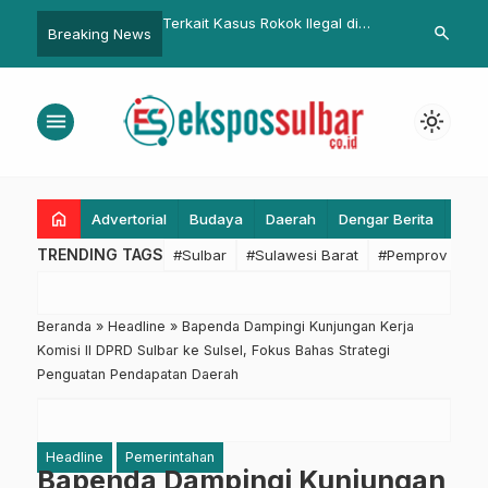
asus Rokok Ilegal di
Dukung Tata Kelola yang Baik,
Perluas Per
search
Breaking News
Polda Limpahkan ke Bea
Dinas PUPR Sulbar Ikuti
Desa, Bappe
Sosialisasi Perda Bantuan Hukum
Jaminan Sos
hingga ke T
menu
light_mode
home
Advertorial
Budaya
Daerah
Dengar Berita
Eko
TRENDING TAGS
#Sulbar
#Sulawesi Barat
#Pemprov Sulba
Beranda
»
Headline
»
Bapenda Dampingi Kunjungan Kerja
Komisi II DPRD Sulbar ke Sulsel, Fokus Bahas Strategi
Penguatan Pendapatan Daerah
Headline
Pemerintahan
Bapenda Dampingi Kunjungan