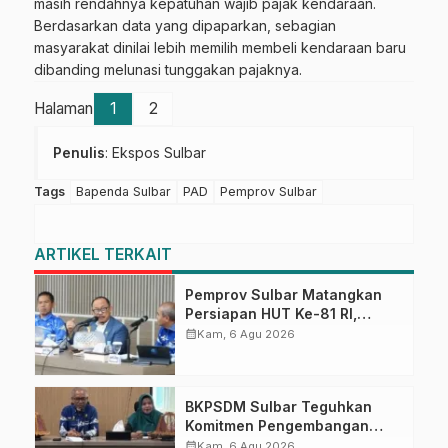
masih rendahnya kepatuhan wajib pajak kendaraan.
Berdasarkan data yang dipaparkan, sebagian
masyarakat dinilai lebih memilih membeli kendaraan baru
dibanding melunasi tunggakan pajaknya.
Halaman
1
2
Penulis
: Ekspos Sulbar
Tags
Bapenda Sulbar
PAD
Pemprov Sulbar
ARTIKEL TERKAIT
Pemprov Sulbar Matangkan
Persiapan HUT Ke-81 RI,
Puncak Upacara di Lapangan
calendar_month
Kam, 6 Agu 2026
Ahmad Kirang
BKPSDM Sulbar Teguhkan
Komitmen Pengembangan
Kompetensi ASN melalui
calendar_month
Kam, 6 Agu 2026