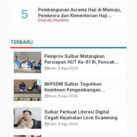
Pembangunan Asrama Haji di Mamuju,
Pemkesra dan Kementerian Haji
Daerah
Headline
Sulbar Tinjau Lokasi
TERBARU
Pemprov Sulbar Matangkan
Persiapan HUT Ke-81 RI, Puncak
Upacara di Lapangan Ahmad
calendar_month
Kam, 6 Agu 2026
Kirang
BKPSDM Sulbar Teguhkan
Komitmen Pengembangan
Kompetensi ASN melalui
calendar_month
Kam, 6 Agu 2026
Penandatanganan Perjanjian
Tugas Belajar 2026
Sulbar Perkuat Literasi Digital
Cegah Kejahatan Love Scamming
calendar_month
Kam, 6 Agu 2026