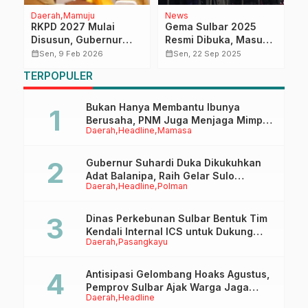
Daerah
Mamuju
News
E
RKPD 2027 Mulai
Gema Sulbar 2025
P
s
Disusun, Gubernur
Resmi Dibuka, Masuk
U
Sulbar Siapkan Rp60
Karisma Event
I
calendar_month
calendar_month
calendar_month
Sen, 9 Feb 2026
Sen, 22 Sep 2025
Miliar Program Padat
Nusantara untuk
P
TERPOPULER
Karya
Pertama Kalinya
P
R
Bukan Hanya Membantu Ibunya
Berusaha, PNM Juga Menjaga Mimpi
Daerah
Headline
Mamasa
Anaknya Untuk Menggapai Cita-Cita
Gubernur Suhardi Duka Dikukuhkan
Adat Balanipa, Raih Gelar Sulo
Daerah
Headline
Polman
Tappidena
Dinas Perkebunan Sulbar Bentuk Tim
Kendali Internal ICS untuk Dukung
Daerah
Pasangkayu
Sertifikasi ISPO Pekebun di
Pasangkayu
Antisipasi Gelombang Hoaks Agustus,
Pemprov Sulbar Ajak Warga Jaga
Daerah
Headline
Ruang Digital