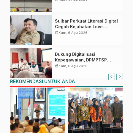
Penandatanganan Perjanjian
Tugas Belajar 2026
Sulbar Perkuat Literasi Digital
Cegah Kejahatan Love
Scamming
calendar_month
Kam, 6 Agu 2026
Dukung Digitalisasi
Kepegawaian, DPMPTSP
Sulbar Siap Terapkan Aplikasi
calendar_month
Kam, 6 Agu 2026
FLEKSI ASN
REKOMENDASI UNTUK ANDA