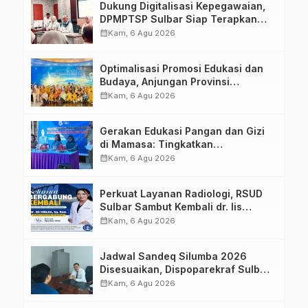
Dukung Digitalisasi Kepegawaian,
DPMPTSP Sulbar Siap Terapkan
Aplikasi FLEKSI ASN
calendar_month
Kam, 6 Agu 2026
Optimalisasi Promosi Edukasi dan
Budaya, Anjungan Provinsi
Sulawesi Barat Perkuat Kolaborasi
calendar_month
Kam, 6 Agu 2026
Strategis Bersama Sky World TMII
Gerakan Edukasi Pangan dan Gizi
di Mamasa: Tingkatkan
Pengetahuan dan Keterampilan
calendar_month
Kam, 6 Agu 2026
Keluarga dalam Pemenuhan Gizi
Perkuat Layanan Radiologi, RSUD
Sulbar Sambut Kembali dr. Iis
Imelda, Sp.Rad
calendar_month
Kam, 6 Agu 2026
Jadwal Sandeq Silumba 2026
Disesuaikan, Dispoparekraf Sulbar
Pastikan Persiapan Tetap
calendar_month
Kam, 6 Agu 2026
Dimatangkan