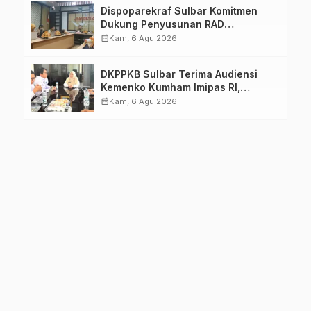
Dispoparekraf Sulbar Komitmen
Dukung Penyusunan RAD
TPB/SDGs Sulawesi Barat
calendar_month
Kam, 6 Agu 2026
DKPPKB Sulbar Terima Audiensi
Kemenko Kumham Imipas RI,
Perkuat Pelayanan Kesehatan bagi
calendar_month
Kam, 6 Agu 2026
Kelompok Rentan