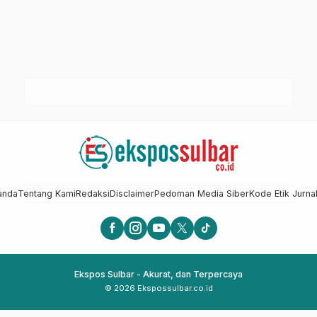
anda
Tentang Kami
Redaksi
Disclaimer
Pedoman Media Siber
Kode Etik Jurnal
Ekspos Sulbar - Akurat, dan Terpercaya
© 2026 Ekspossulbar.co.id