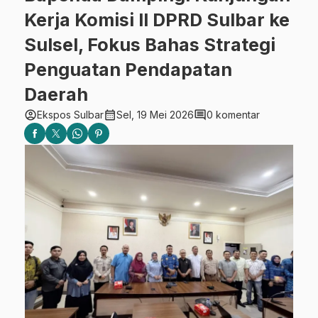
Kerja Komisi II DPRD Sulbar ke
Sulsel, Fokus Bahas Strategi
Penguatan Pendapatan
Daerah
account_circle
calendar_month
comment
Ekspos Sulbar
Sel, 19 Mei 2026
0 komentar