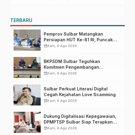
TERBARU
Pemprov Sulbar Matangkan
Persiapan HUT Ke-81 RI, Puncak
Upacara di Lapangan Ahmad
calendar_month
Kam, 6 Agu 2026
Kirang
BKPSDM Sulbar Teguhkan
Komitmen Pengembangan
Kompetensi ASN melalui
calendar_month
Kam, 6 Agu 2026
Penandatanganan Perjanjian
Tugas Belajar 2026
Sulbar Perkuat Literasi Digital
Cegah Kejahatan Love Scamming
calendar_month
Kam, 6 Agu 2026
Dukung Digitalisasi Kepegawaian,
DPMPTSP Sulbar Siap Terapkan
Aplikasi FLEKSI ASN
calendar_month
Kam, 6 Agu 2026