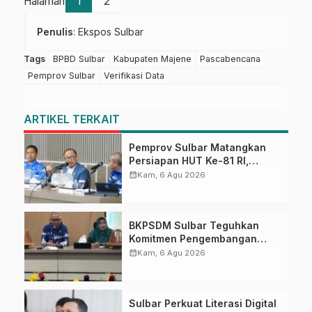
Halaman
1
2
Penulis
: Ekspos Sulbar
Tags
BPBD Sulbar
Kabupaten Majene
Pascabencana
Pemprov Sulbar
Verifikasi Data
ARTIKEL TERKAIT
Pemprov Sulbar Matangkan
Persiapan HUT Ke-81 RI,
Puncak Upacara di Lapangan
calendar_month
Kam, 6 Agu 2026
Ahmad Kirang
BKPSDM Sulbar Teguhkan
Komitmen Pengembangan
Kompetensi ASN melalui
calendar_month
Kam, 6 Agu 2026
Penandatanganan Perjanjian
Tugas Belajar 2026
Sulbar Perkuat Literasi Digital