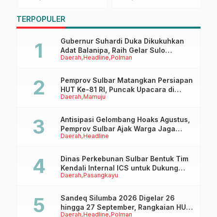
i
APBD 2026
Penilaian Bapanas
S
7
TERPOPULER
Gubernur Suhardi Duka Dikukuhkan
Adat Balanipa, Raih Gelar Sulo
Daerah
Headline
Polman
Tappidena
Pemprov Sulbar Matangkan Persiapan
HUT Ke-81 RI, Puncak Upacara di
Daerah
Mamuju
Lapangan Ahmad Kirang
Antisipasi Gelombang Hoaks Agustus,
Pemprov Sulbar Ajak Warga Jaga
Daerah
Headline
Ruang Digital
Dinas Perkebunan Sulbar Bentuk Tim
Kendali Internal ICS untuk Dukung
Daerah
Pasangkayu
Sertifikasi ISPO Pekebun di
Pasangkayu
Sandeq Silumba 2026 Digelar 26
hingga 27 September, Rangkaian HUT
Daerah
Headline
Polman
Sulbar