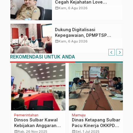
Cegah Kejahatan Love
Scamming
calendar_month
Kam, 6 Agu 2026
Dukung Digitalisasi
Kepegawaian, DPMPTSP
Sulbar Siap Terapkan Aplikasi
calendar_month
Kam, 6 Agu 2026
FLEKSI ASN
REKOMENDASI UNTUK ANDA
Pemerintahan
Mamuju
M
Dinsos Sulbar Kawal
Dinas Ketapang Sulbar
G
Kebijakan Anggaran
Pacu Kinerja OKKPD
D
Pro-Rakyat dalam
Kabupaten Hadapi
K
calendar_month
calendar_month
calendar_month
Rab, 26 Nov 2025
Sel, 1 Jul 2025