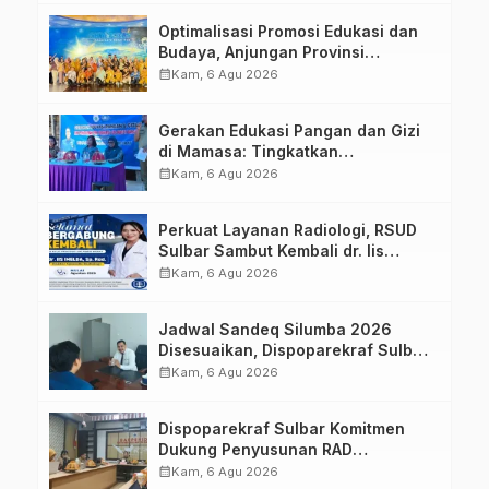
Optimalisasi Promosi Edukasi dan
Budaya, Anjungan Provinsi
Sulawesi Barat Perkuat Kolaborasi
calendar_month
Kam, 6 Agu 2026
Strategis Bersama Sky World TMII
Gerakan Edukasi Pangan dan Gizi
di Mamasa: Tingkatkan
Pengetahuan dan Keterampilan
calendar_month
Kam, 6 Agu 2026
Keluarga dalam Pemenuhan Gizi
Perkuat Layanan Radiologi, RSUD
Sulbar Sambut Kembali dr. Iis
Imelda, Sp.Rad
calendar_month
Kam, 6 Agu 2026
Jadwal Sandeq Silumba 2026
Disesuaikan, Dispoparekraf Sulbar
Pastikan Persiapan Tetap
calendar_month
Kam, 6 Agu 2026
Dimatangkan
Dispoparekraf Sulbar Komitmen
Dukung Penyusunan RAD
TPB/SDGs Sulawesi Barat
calendar_month
Kam, 6 Agu 2026