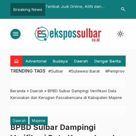
ngkal Disinformasi,
Terlibat Judi Online, ASN dan
BPBD Sulbar
search
Breaking News
prov Sulbar Gelar
Pegawai BUMD Jabar Akan Kena
Mamuju Perku
t ke Kantor Redaksi di
Sanksi Disiplin
Penguatan Da
Kebencanaa
menu
light_mode
home
Advertorial
Budaya
Daerah
Dengar Berita
Eko
TRENDING TAGS
#Sulbar
#Sulawesi Barat
#Pemprov Sulba
Beranda
»
Daerah
»
BPBD Sulbar Dampingi Verifikasi Data
Kerusakan dan Kerugian Pascabencana di Kabupaten Majene
Daerah
Majene
BPBD Sulbar Dampingi