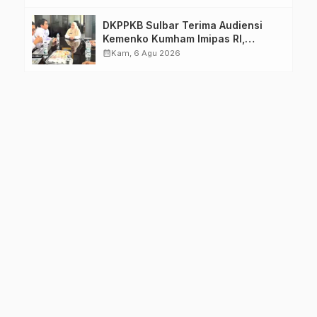
DKPPKB Sulbar Terima Audiensi
Kemenko Kumham Imipas RI,
Perkuat Pelayanan Kesehatan bagi
calendar_month
Kam, 6 Agu 2026
Kelompok Rentan