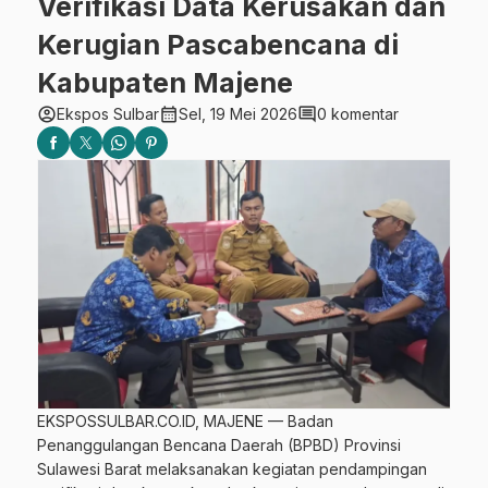
Verifikasi Data Kerusakan dan
Kerugian Pascabencana di
Kabupaten Majene
account_circle
calendar_month
comment
Ekspos Sulbar
Sel, 19 Mei 2026
0 komentar
EKSPOSSULBAR.CO.ID, MAJENE — Badan
Penanggulangan Bencana Daerah (BPBD) Provinsi
Sulawesi Barat melaksanakan kegiatan pendampingan