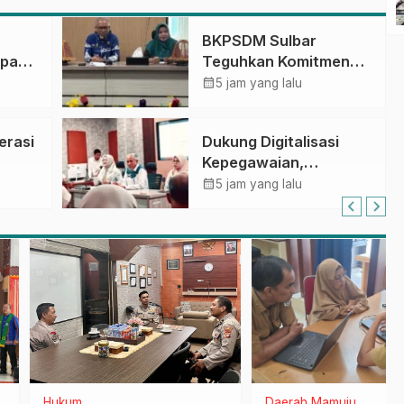
BKPSDM Sulbar
apan
Teguhkan Komitmen
ncak
Pengembangan
calendar_month
5 jam yang lalu
gan
Kompetensi ASN
melalui
erasi
Dukung Digitalisasi
Penandatanganan
Kepegawaian,
Perjanjian Tugas
DPMPTSP Sulbar Siap
calendar_month
Belajar 2026
5 jam yang lalu
Terapkan Aplikasi
FLEKSI ASN
m
Daerah
Mamuju