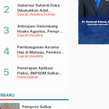
Menggapai Cita-Cita
Gubernur Suhardi Duka
Dikukuhkan Adat
Daerah
Headline
Polman
Balanipa, Raih Gelar Sulo
Tappidena
Antisipasi Gelombang
Hoaks Agustus, Pemprov
Daerah
Headline
Sulbar Ajak Warga Jaga
Ruang Digital
Pembangunan Asrama
Haji di Mamuju, Pemkesra
Daerah
Headline
dan Kementerian Haji
Sulbar Tinjau Lokasi
Penerapan Aplikasi
Fleksi, BKPSDM Sulbar
Pemerintahan
Dorong Transformasi
Digital Sistem Kehadiran
ASN
ERBARU
Pemprov Sulbar