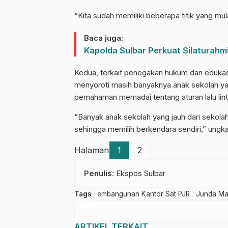
“Kita sudah memiliki beberapa titik yang mu
Baca juga:
Kapolda Sulbar Perkuat Silaturahm
Kedua, terkait penegakan hukum dan edukasi 
menyoroti masih banyaknya anak sekolah y
pemahaman memadai tentang aturan lalu lint
“Banyak anak sekolah yang jauh dari sekol
sehingga memilih berkendara sendiri,” ungk
Halaman
1
2
Penulis
: Ekspos Sulbar
Tags
embangunan Kantor Sat PJR
Junda Ma
ARTIKEL TERKAIT