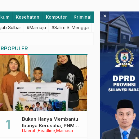
×
ukum
Kesehatan
Komputer
Kriminal
Lifestyle
Majen
ub Sulbar
#Mamuju
#Salim S. Mengga
#featured
#Polda S
ERPOPULER
Bukan Hanya Membantu
Ibunya Berusaha, PNM
Daerah
Headline
Mamasa
Juga Menjaga Mimpi
Anaknya Untuk