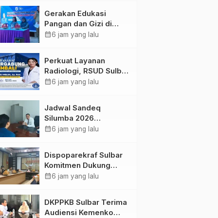
Kolaborasi Strategis
Gerakan Edukasi
Bersama Sky World
Pangan dan Gizi di
TMII
Mamasa: Tingkatkan
calendar_month
6 jam yang lalu
Pengetahuan dan
Keterampilan Keluarga
Perkuat Layanan
dalam Pemenuhan Gizi
Radiologi, RSUD Sulbar
Sambut Kembali dr. Iis
calendar_month
6 jam yang lalu
Imelda, Sp.Rad
Jadwal Sandeq
Silumba 2026
Disesuaikan,
calendar_month
6 jam yang lalu
Dispoparekraf Sulbar
Pastikan Persiapan
Dispoparekraf Sulbar
Tetap Dimatangkan
Komitmen Dukung
Penyusunan RAD
calendar_month
6 jam yang lalu
TPB/SDGs Sulawesi
Barat
DKPPKB Sulbar Terima
Audiensi Kemenko