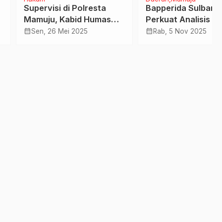
rvisi di Polresta
Bapperida Sulbar
ju, Kabid Humas
Perkuat Analisis Survei
a Sulbar Dorong
Kepuasan Masyarakat
calendar_month
, 26 Mei 2025
Rab, 5 Nov 2025
esionalisme dan
untuk Tingkatkan
asi Humas
Layanan Publik