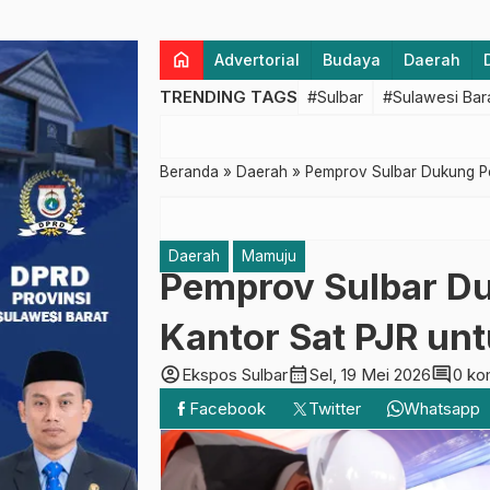
home
Advertorial
Budaya
Daerah
TRENDING TAGS
#Sulbar
#Sulawesi Bar
Beranda
»
Daerah
»
Pemprov Sulbar Dukung Pe
Daerah
Mamuju
Pemprov Sulbar 
Kantor Sat PJR unt
account_circle
calendar_month
comment
Ekspos Sulbar
Sel, 19 Mei 2026
0 ko
Facebook
Twitter
Whatsapp