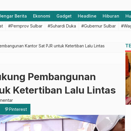
Dengar Berita
Ekonomi
Gadget
Headline
Hiburan
H
at
#Pemprov Sulbar
#Suhardi Duka
#Gubernur Sulbar
#Wag
T
mbangunan Kantor Sat PJR untuk Ketertiban Lalu Lintas
Dukung Pembangunan
uk Ketertiban Lalu Lintas
mentar
Pinterest