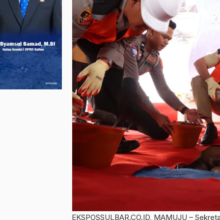
EKSPOSSULBAR.CO.ID, MAMUJU – Sekretaris 