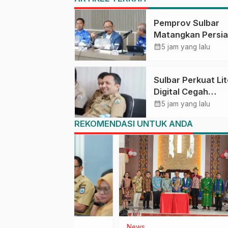
Pemprov Sulbar
Matangkan Persi
HUT Ke-81 RI, Pu
calendar_month
5 jam yang lalu
Upacara di Lapan
Ahmad Kirang
Sulbar Perkuat Lit
Digital Cegah
Kejahatan Love
calendar_month
5 jam yang lalu
Scamming
REKOMENDASI UNTUK ANDA
n
News
Huku