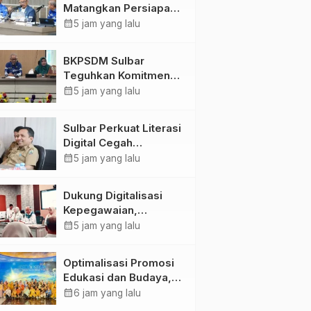
Matangkan Persiapan
HUT Ke-81 RI, Puncak
calendar_month
5 jam yang lalu
Upacara di Lapangan
Ahmad Kirang
BKPSDM Sulbar
Teguhkan Komitmen
Pengembangan
calendar_month
5 jam yang lalu
Kompetensi ASN
melalui
Sulbar Perkuat Literasi
Penandatanganan
Digital Cegah
Perjanjian Tugas
Kejahatan Love
calendar_month
5 jam yang lalu
Belajar 2026
Scamming
Dukung Digitalisasi
Kepegawaian,
DPMPTSP Sulbar Siap
calendar_month
5 jam yang lalu
Terapkan Aplikasi
FLEKSI ASN
Optimalisasi Promosi
Edukasi dan Budaya,
Anjungan Provinsi
calendar_month
6 jam yang lalu
Sulawesi Barat Perkuat