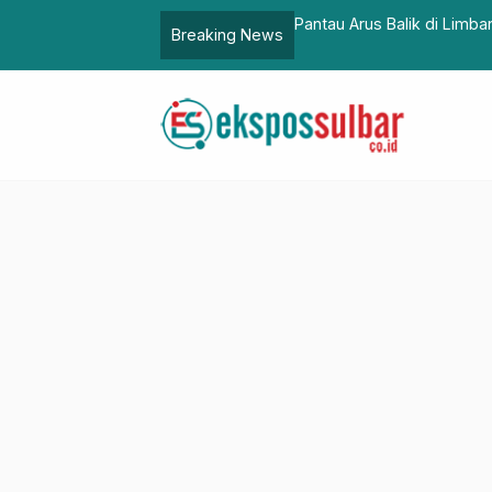
amil: Puncaknya Hari Ini dan Besok
Pelanggan Kalla Toyota P
Breaking News
Agya