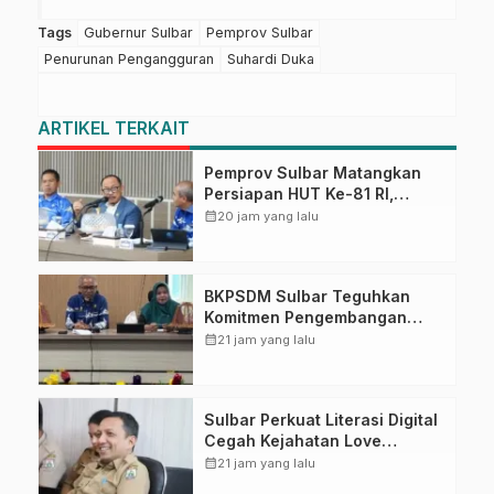
Tags
Gubernur Sulbar
Pemprov Sulbar
Penurunan Pengangguran
Suhardi Duka
ARTIKEL TERKAIT
Pemprov Sulbar Matangkan
Persiapan HUT Ke-81 RI,
Puncak Upacara di Lapangan
calendar_month
20 jam yang lalu
Ahmad Kirang
BKPSDM Sulbar Teguhkan
Komitmen Pengembangan
Kompetensi ASN melalui
calendar_month
21 jam yang lalu
Penandatanganan Perjanjian
Tugas Belajar 2026
Sulbar Perkuat Literasi Digital
Cegah Kejahatan Love
Scamming
calendar_month
21 jam yang lalu