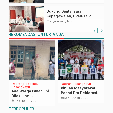
Dukung Digitalisasi
Kepegawaian, DPMPTSP
Sulbar Siap Terapkan Aplikasi
calendar_month
21 jam yang lalu
FLEKSI ASN
REKOMENDASI UNTUK ANDA
Daerah
Headline
Daerah
Pasangkayu
P
Pasangkayu
Ribuan Masyarakat
B
Ada Warga Isman, Ini
mi
Padati Pra Deklarasi
D
Dilakukan
Yaumil Ambo Djiwa-
E
calendar_month
calendar_month
Sen, 17 Agu 2020
Bhabinkamtibmas
calendar_month
Sab, 10 Jul 2021
ar
Herny Agus
J
Lilimori
P
TERPOPULER
P