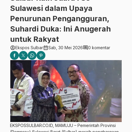
Sulawesi dalam Upaya
Penurunan Pengangguran,
Suhardi Duka: Ini Anugerah
untuk Rakyat
account_circle
calendar_month
comment
Ekspos Sulbar
Sab, 30 Mei 2026
0 komentar
EKSPOSSULBAR.CO.ID, MAMUJU – Pemerintah Provinsi
(Pemprov) Sulawesi Barat (Sulbar) meraih penghargaan