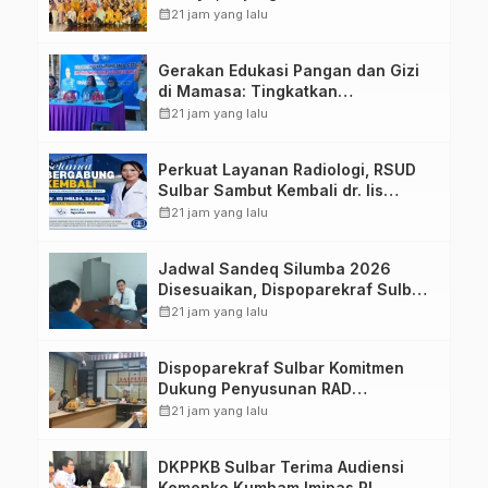
Sulawesi Barat Perkuat Kolaborasi
calendar_month
21 jam yang lalu
Strategis Bersama Sky World TMII
Gerakan Edukasi Pangan dan Gizi
di Mamasa: Tingkatkan
Pengetahuan dan Keterampilan
calendar_month
21 jam yang lalu
Keluarga dalam Pemenuhan Gizi
Perkuat Layanan Radiologi, RSUD
Sulbar Sambut Kembali dr. Iis
Imelda, Sp.Rad
calendar_month
21 jam yang lalu
Jadwal Sandeq Silumba 2026
Disesuaikan, Dispoparekraf Sulbar
Pastikan Persiapan Tetap
calendar_month
21 jam yang lalu
Dimatangkan
Dispoparekraf Sulbar Komitmen
Dukung Penyusunan RAD
TPB/SDGs Sulawesi Barat
calendar_month
21 jam yang lalu
DKPPKB Sulbar Terima Audiensi
Kemenko Kumham Imipas RI,