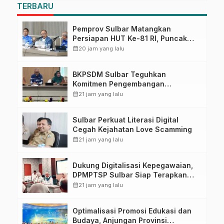
TERBARU
Pemprov Sulbar Matangkan
Persiapan HUT Ke-81 RI, Puncak
Upacara di Lapangan Ahmad
calendar_month
20 jam yang lalu
Kirang
BKPSDM Sulbar Teguhkan
Komitmen Pengembangan
Kompetensi ASN melalui
calendar_month
21 jam yang lalu
Penandatanganan Perjanjian
Tugas Belajar 2026
Sulbar Perkuat Literasi Digital
Cegah Kejahatan Love Scamming
calendar_month
21 jam yang lalu
Dukung Digitalisasi Kepegawaian,
DPMPTSP Sulbar Siap Terapkan
Aplikasi FLEKSI ASN
calendar_month
21 jam yang lalu
Optimalisasi Promosi Edukasi dan
Budaya, Anjungan Provinsi