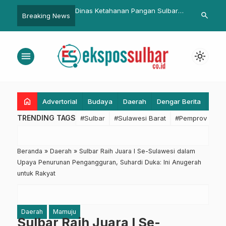
i Promosi Kesehatan ke
Dinas Ketahanan Pangan Sulbar
Sekretariat 
search
Breaking News
ten/ Kota Penting
Dorong Langkah Konkret
Unhas Teken
 Konsisten
Kendalikan Inflasi Lewat Rapat
Akademik Ra
TPID Sulbar
Sumber Daya
menu
light_mode
Perikanan
home
Advertorial
Budaya
Daerah
Dengar Berita
Eko
TRENDING TAGS
#Sulbar
#Sulawesi Barat
#Pemprov Sulba
Beranda
»
Daerah
»
Sulbar Raih Juara I Se-Sulawesi dalam
Upaya Penurunan Pengangguran, Suhardi Duka: Ini Anugerah
untuk Rakyat
Daerah
Mamuju
Sulbar Raih Juara I Se-