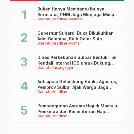
Bukan Hanya Membantu Ibunya
Berusaha, PNM Juga Menjaga Mimpi
Daerah
Headline
Mamasa
Anaknya Untuk Menggapai Cita-Cita
Gubernur Suhardi Duka Dikukuhkan
Adat Balanipa, Raih Gelar Sulo
Daerah
Headline
Polman
Tappidena
Dinas Perkebunan Sulbar Bentuk Tim
Kendali Internal ICS untuk Dukung
Daerah
Pasangkayu
Sertifikasi ISPO Pekebun di
Pasangkayu
Antisipasi Gelombang Hoaks Agustus,
Pemprov Sulbar Ajak Warga Jaga
Daerah
Headline
Ruang Digital
Pembangunan Asrama Haji di Mamuju,
Pemkesra dan Kementerian Haji
Daerah
Headline
Sulbar Tinjau Lokasi