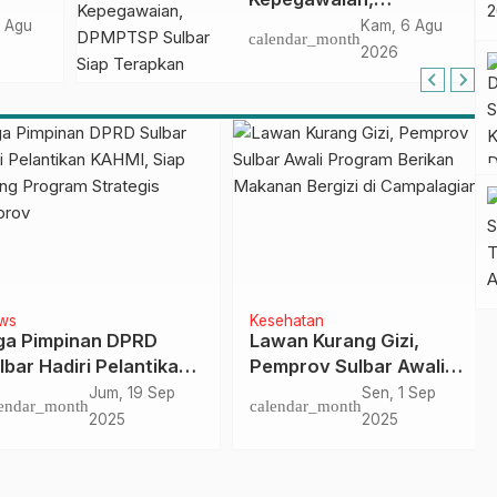
Belajar 2026
DPMPTSP Sulbar Siap
 Agu
Kam, 6 Agu
calendar_month
Terapkan Aplikasi
2026
FLEKSI ASN
Kesehatan
 Pimpinan DPRD
Lawan Kurang Gizi,
ar Hadiri Pelantikan
Pemprov Sulbar Awali
I, Siap Dukung
Program Berikan
Jum, 19 Sep
Sen, 1 Sep
dar_month
calendar_month
ram Strategis
Makanan Bergizi di
2025
2025
prov
Campalagian