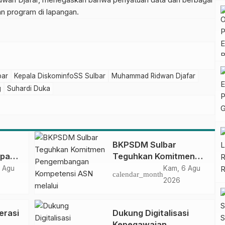
an program di lapangan.
bar
Kepala DiskominfoSS Sulbar
Muhammad Ridwan Djafar
g
Suhardi Duka
BKPSDM Sulbar
apan
Teguhkan Komitmen
ncak
Pengembangan
 Agu
Kam, 6 Agu
calendar_month
gan
Kompetensi ASN
2026
melalui
Penandatanganan
erasi
Dukung Digitalisasi
Perjanjian Tugas
Kepegawaian,