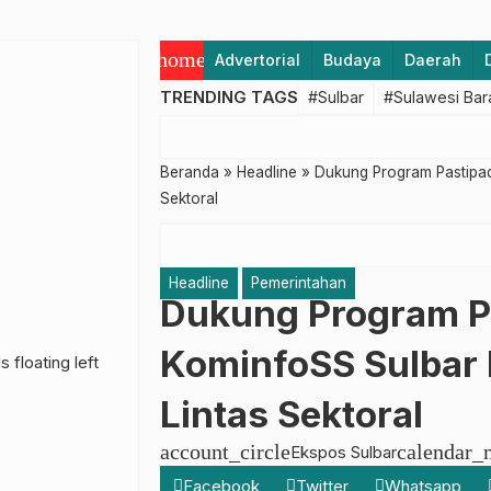
home
Advertorial
Budaya
Daerah
TRENDING TAGS
#Sulbar
#Sulawesi Bar
Beranda
»
Headline
»
Dukung Program Pastipad
Sektoral
Headline
Pemerintahan
Dukung Program P
KominfoSS Sulbar 
Lintas Sektoral
account_circle
calendar_
Ekspos Sulbar
Facebook
Twitter
Whatsapp