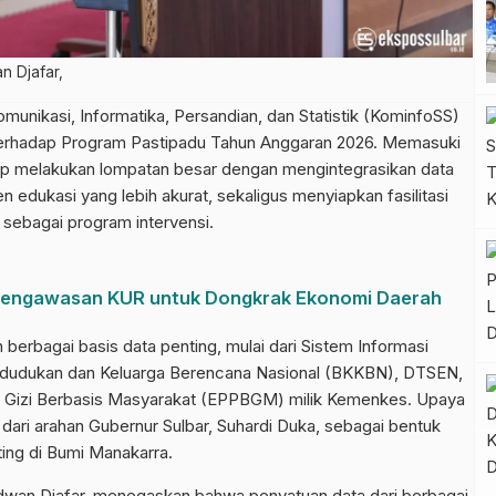
n Djafar,
kasi, Informatika, Persandian, dan Statistik (KominfoSS)
 terhadap Program Pastipadu Tahun Anggaran 2026. Memasuki
siap melakukan lompatan besar dengan mengintegrasikan data
n edukasi yang lebih akurat, sekaligus menyiapkan fasilitasi
 sebagai program intervensi.
Pengawasan KUR untuk Dongkrak Ekonomi Daerah
berbagai basis data penting, mulai dari Sistem Informasi
ndudukan dan Keluarga Berencana Nasional (BKKBN), DTSEN,
an Gizi Berbasis Masyarakat (EPPBGM) milik Kemenkes. Upaya
 dari arahan Gubernur Sulbar, Suhardi Duka, sebagai bentuk
ing di Bumi Manakarra.
wan Djafar, menegaskan bahwa penyatuan data dari berbagai