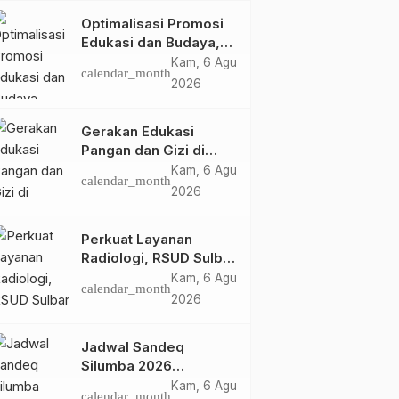
Optimalisasi Promosi
Edukasi dan Budaya,
Anjungan Provinsi
Kam, 6 Agu
calendar_month
Sulawesi Barat Perkuat
2026
Kolaborasi Strategis
Bersama Sky World
Gerakan Edukasi
TMII
Pangan dan Gizi di
Mamasa: Tingkatkan
Kam, 6 Agu
calendar_month
Pengetahuan dan
2026
Keterampilan Keluarga
dalam Pemenuhan Gizi
Perkuat Layanan
Radiologi, RSUD Sulbar
Sambut Kembali dr. Iis
Kam, 6 Agu
calendar_month
Imelda, Sp.Rad
2026
Jadwal Sandeq
Silumba 2026
Disesuaikan,
Kam, 6 Agu
calendar_month