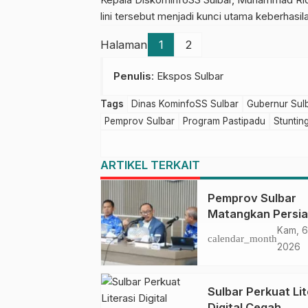
lini tersebut menjadi kunci utama keberhasil
Halaman
1
2
Penulis
: Ekspos Sulbar
Tags
Dinas KominfoSS Sulbar
Gubernur Sul
Pemprov Sulbar
Program Pastipadu
Stuntin
ARTIKEL TERKAIT
Pemprov Sulbar
Matangkan Persi
HUT Ke-81 RI, Pu
Kam, 6
calendar_month
Upacara di Lapan
2026
Ahmad Kirang
Sulbar Perkuat Lit
Digital Cegah