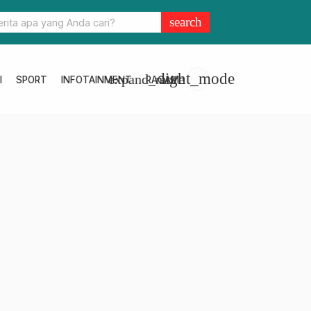
Kabur Uang Ratusan Juta Milik Petani Tommo, Terduga Pelaku Dit
search
light_mode
expand_more
I
SPORT
INFOTAINMENT
RAGAM