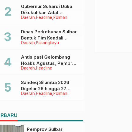
Menggapai Cita-Cita
Gubernur Suhardi Duka
Dikukuhkan Adat
Daerah
Headline
Polman
Balanipa, Raih Gelar Sulo
Tappidena
Dinas Perkebunan Sulbar
Bentuk Tim Kendali
Daerah
Pasangkayu
Internal ICS untuk Dukung
Sertifikasi ISPO Pekebun
di Pasangkayu
Antisipasi Gelombang
Hoaks Agustus, Pemprov
Daerah
Headline
Sulbar Ajak Warga Jaga
Ruang Digital
Sandeq Silumba 2026
Digelar 26 hingga 27
Daerah
Headline
Polman
September, Rangkaian
HUT Sulbar
ERBARU
Pemprov Sulbar