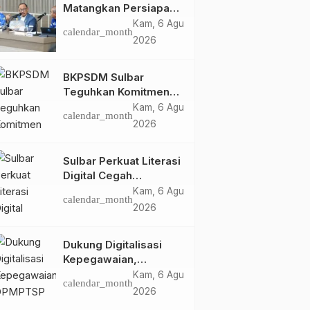
Matangkan Persiapan
HUT Ke-81 RI, Puncak
Kam, 6 Agu
calendar_month
Upacara di Lapangan
2026
Ahmad Kirang
BKPSDM Sulbar
Teguhkan Komitmen
Pengembangan
Kam, 6 Agu
calendar_month
Kompetensi ASN
2026
melalui
Penandatanganan
Sulbar Perkuat Literasi
Perjanjian Tugas
Digital Cegah
Belajar 2026
Kejahatan Love
Kam, 6 Agu
calendar_month
Scamming
2026
Dukung Digitalisasi
Kepegawaian,
DPMPTSP Sulbar Siap
Kam, 6 Agu
calendar_month
Terapkan Aplikasi
2026
FLEKSI ASN