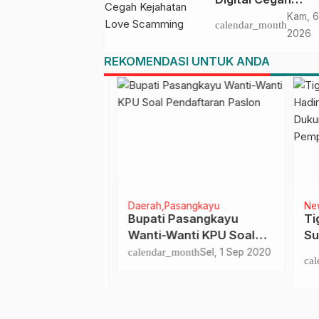
Kejahatan Love
Kam, 6
calendar_month
Scamming
2026
REKOMENDASI UNTUK ANDA
n
Daerah
Pasangkayu
News
r Gelar Rakor
Bupati Pasangkayu
Tiga
026 untuk
Wanti-Wanti KPU Soal
Sulb
ektor Kelautan
Pendaftaran Paslon
KAHM
Sen, 26 Jan
calendar_month
Sel, 1 Sep 2020
nth
calen
anan
Prog
2026
Pem