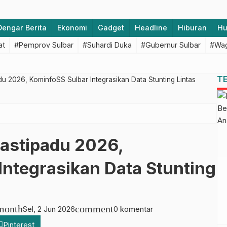
Dengar Berita
Ekonomi
Gadget
Headline
Hiburan
H
at
#Pemprov Sulbar
#Suhardi Duka
#Gubernur Sulbar
#Wag
T
u 2026, KominfoSS Sulbar Integrasikan Data Stunting Lintas
astipadu 2026,
Integrasikan Data Stunting
month
comment
Sel, 2 Jun 2026
0 komentar
Pinterest