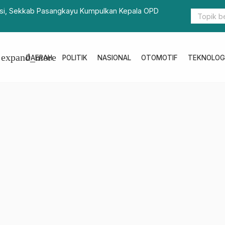
dari Dalam: BPKPD Sulbar Gelar Aksi Tempel Stiker di
Bawa 
 Ingatkan ASN Bayar Pajak Kendaraan
Polisi
expand_more
DAERAH
POLITIK
NASIONAL
OTOMOTIF
TEKNOLOG