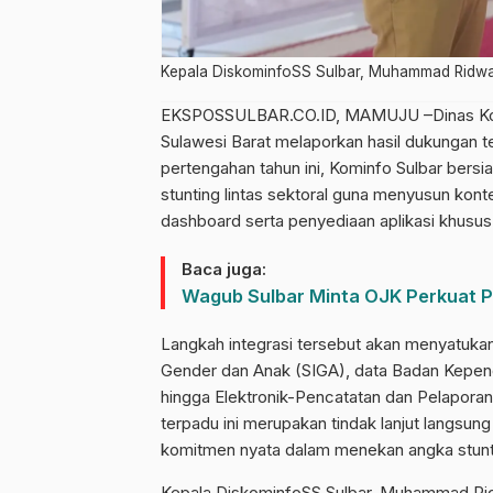
Kepala DiskominfoSS Sulbar, Muhammad Ridwa
EKSPOSSULBAR.CO.ID, MAMUJU –Dinas Komuni
Sulawesi Barat melaporkan hasil dukungan
pertengahan tahun ini, Kominfo Sulbar ber
stunting lintas sektoral guna menyusun konte
dashboard serta penyediaan aplikasi khusus
Baca juga:
Wagub Sulbar Minta OJK Perkuat 
Langkah integrasi tersebut akan menyatukan 
Gender dan Anak (SIGA), data Badan Kepe
hingga Elektronik-Pencatatan dan Pelapor
terpadu ini merupakan tindak lanjut langsung
komitmen nyata dalam menekan angka stunt
Kepala DiskominfoSS Sulbar, Muhammad Rid