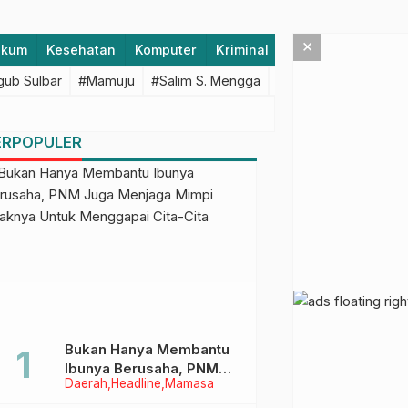
×
ukum
Kesehatan
Komputer
Kriminal
Lifestyle
Majen
ub Sulbar
#Mamuju
#Salim S. Mengga
#featured
#Polda S
ERPOPULER
Bukan Hanya Membantu
Ibunya Berusaha, PNM
Daerah
Headline
Mamasa
Juga Menjaga Mimpi
Anaknya Untuk