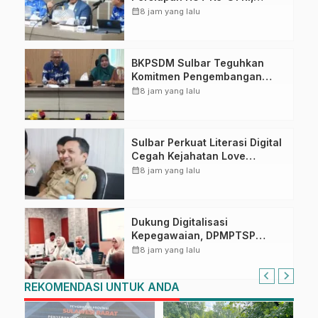
Puncak Upacara di Lapangan
calendar_month
8 jam yang lalu
Ahmad Kirang
BKPSDM Sulbar Teguhkan
Komitmen Pengembangan
Kompetensi ASN melalui
calendar_month
8 jam yang lalu
Penandatanganan Perjanjian
Tugas Belajar 2026
Sulbar Perkuat Literasi Digital
Cegah Kejahatan Love
Scamming
calendar_month
8 jam yang lalu
Dukung Digitalisasi
Kepegawaian, DPMPTSP
Sulbar Siap Terapkan Aplikasi
calendar_month
8 jam yang lalu
FLEKSI ASN
REKOMENDASI UNTUK ANDA