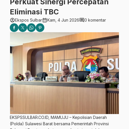
Perkuat Sinergi Percepatan
Eliminasi TBC
account_circle
calendar_month
comment
Ekspos Sulbar
Kam, 4 Jun 2026
0 komentar
EKSPSSULBAR.CO.ID, MAMUJU – Kepolisian Daerah
(Polda) Sulawesi Barat bersama Pemerintah Provinsi