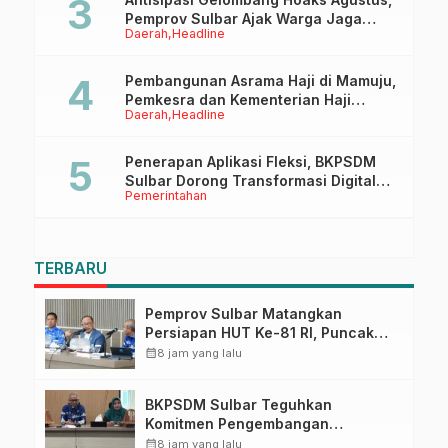
Pemprov Sulbar Ajak Warga Jaga
Daerah
Headline
Ruang Digital
Pembangunan Asrama Haji di Mamuju,
Pemkesra dan Kementerian Haji
Daerah
Headline
Sulbar Tinjau Lokasi
Penerapan Aplikasi Fleksi, BKPSDM
Sulbar Dorong Transformasi Digital
Pemerintahan
Sistem Kehadiran ASN
TERBARU
Pemprov Sulbar Matangkan
Persiapan HUT Ke-81 RI, Puncak
Upacara di Lapangan Ahmad
calendar_month
8 jam yang lalu
Kirang
BKPSDM Sulbar Teguhkan
Komitmen Pengembangan
Kompetensi ASN melalui
calendar_month
8 jam yang lalu