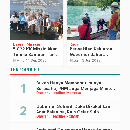
Daerah
Mamuju
Ragam
D
5.022 KK Miskin Akan
Perwakilan Keluarga
P
Terima Bantuan Tunai
Gubernur Jabar:
T
Rp2 Juta dari Pemprov
Innalillahi Wa Inna
P
calendar_month
calendar_month
calendar_month
Ming, 14 Sep 2025
Jum, 3 Jun 2022
Sulbar
Ilaihi Raji’un, Kami
S
TERPOPULER
si
Ikhlaskan Eril
K
T
Bukan Hanya Membantu Ibunya
Berusaha, PNM Juga Menjaga Mimpi
Daerah
Headline
Mamasa
Anaknya Untuk Menggapai Cita-Cita
Gubernur Suhardi Duka Dikukuhkan
Adat Balanipa, Raih Gelar Sulo
Daerah
Headline
Polman
Tappidena
Antisipasi Gelombang Hoaks Agustus,