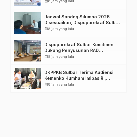
Imelda, Sp.Rad
calendar_month
8 jam yang lalu
Jadwal Sandeq Silumba 2026
Disesuaikan, Dispoparekraf Sulbar
Pastikan Persiapan Tetap
calendar_month
8 jam yang lalu
Dimatangkan
Dispoparekraf Sulbar Komitmen
Dukung Penyusunan RAD
TPB/SDGs Sulawesi Barat
calendar_month
8 jam yang lalu
DKPPKB Sulbar Terima Audiensi
Kemenko Kumham Imipas RI,
Perkuat Pelayanan Kesehatan bagi
calendar_month
8 jam yang lalu
Kelompok Rentan