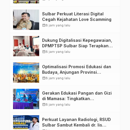
Penandatanganan Perjanjian
Tugas Belajar 2026
Sulbar Perkuat Literasi Digital
Cegah Kejahatan Love Scamming
calendar_month
8 jam yang lalu
Dukung Digitalisasi Kepegawaian,
DPMPTSP Sulbar Siap Terapkan
Aplikasi FLEKSI ASN
calendar_month
8 jam yang lalu
Optimalisasi Promosi Edukasi dan
Budaya, Anjungan Provinsi
Sulawesi Barat Perkuat Kolaborasi
calendar_month
8 jam yang lalu
Strategis Bersama Sky World TMII
Gerakan Edukasi Pangan dan Gizi
di Mamasa: Tingkatkan
Pengetahuan dan Keterampilan
calendar_month
8 jam yang lalu
Keluarga dalam Pemenuhan Gizi
Perkuat Layanan Radiologi, RSUD
Sulbar Sambut Kembali dr. Iis