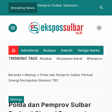
prov Sulbar Salurkan
Dari Kopdes hingga MBG,
Doron
search
Breaking News
tuan Pangan Bergizi untuk
Pemprov Sulbar Buktikan
Nasion
ita dan Ibu Hamil di Polman
Komitmen pada Program Prioritas
Siapka
Nasional
menu
light_mode
home
Advertorial
Budaya
Daerah
Dengar Berita
Eko
TRENDING TAGS
#Sulbar
#Sulawesi Barat
#Pemprov Sulba
Beranda
»
Mamuju
»
Polda dan Pemprov Sulbar Perkuat
Sinergi Percepatan Eliminasi TBC
Mamuju
Polda dan Pemprov Sulbar