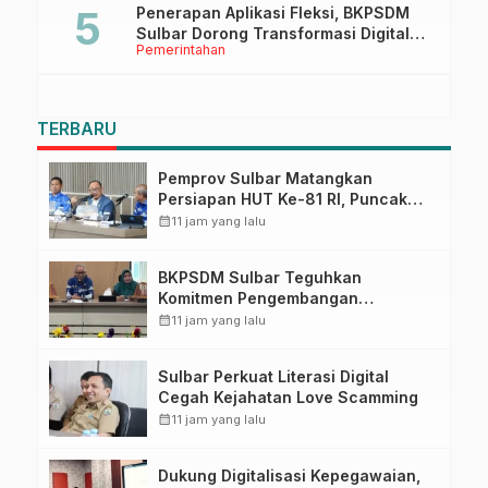
Penerapan Aplikasi Fleksi, BKPSDM
Sulbar Dorong Transformasi Digital
Pemerintahan
Sistem Kehadiran ASN
TERBARU
Pemprov Sulbar Matangkan
Persiapan HUT Ke-81 RI, Puncak
Upacara di Lapangan Ahmad
calendar_month
11 jam yang lalu
Kirang
BKPSDM Sulbar Teguhkan
Komitmen Pengembangan
Kompetensi ASN melalui
calendar_month
11 jam yang lalu
Penandatanganan Perjanjian
Tugas Belajar 2026
Sulbar Perkuat Literasi Digital
Cegah Kejahatan Love Scamming
calendar_month
11 jam yang lalu
Dukung Digitalisasi Kepegawaian,