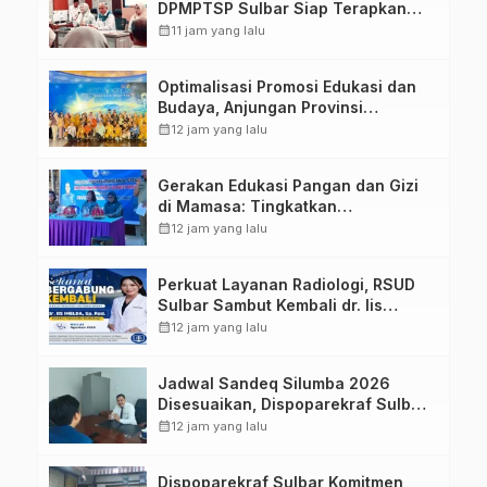
DPMPTSP Sulbar Siap Terapkan
Aplikasi FLEKSI ASN
calendar_month
11 jam yang lalu
Optimalisasi Promosi Edukasi dan
Budaya, Anjungan Provinsi
Sulawesi Barat Perkuat Kolaborasi
calendar_month
12 jam yang lalu
Strategis Bersama Sky World TMII
Gerakan Edukasi Pangan dan Gizi
di Mamasa: Tingkatkan
Pengetahuan dan Keterampilan
calendar_month
12 jam yang lalu
Keluarga dalam Pemenuhan Gizi
Perkuat Layanan Radiologi, RSUD
Sulbar Sambut Kembali dr. Iis
Imelda, Sp.Rad
calendar_month
12 jam yang lalu
Jadwal Sandeq Silumba 2026
Disesuaikan, Dispoparekraf Sulbar
Pastikan Persiapan Tetap
calendar_month
12 jam yang lalu
Dimatangkan
Dispoparekraf Sulbar Komitmen