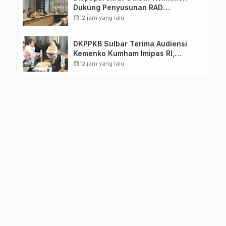
Dukung Penyusunan RAD
TPB/SDGs Sulawesi Barat
calendar_month
12 jam yang lalu
DKPPKB Sulbar Terima Audiensi
Kemenko Kumham Imipas RI,
Perkuat Pelayanan Kesehatan bagi
calendar_month
12 jam yang lalu
Kelompok Rentan