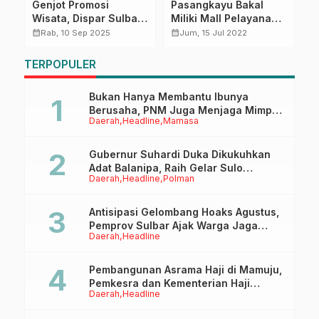
Genjot Promosi
Pasangkayu Bakal
P
Wisata, Dispar Sulbar
Miliki Mall Pelayanan
T
Tawarkan Diving
Publik
C
calendar_month
calendar_month
calendar_month
Rab, 10 Sep 2025
Jum, 15 Jul 2022
Karampuang dan
u
Mancing Bala-
TERPOPULER
Balakang
Bukan Hanya Membantu Ibunya
Berusaha, PNM Juga Menjaga Mimpi
Daerah
Headline
Mamasa
Anaknya Untuk Menggapai Cita-Cita
Gubernur Suhardi Duka Dikukuhkan
Adat Balanipa, Raih Gelar Sulo
Daerah
Headline
Polman
Tappidena
Antisipasi Gelombang Hoaks Agustus,
Pemprov Sulbar Ajak Warga Jaga
Daerah
Headline
Ruang Digital
Pembangunan Asrama Haji di Mamuju,
Pemkesra dan Kementerian Haji
Daerah
Headline
Sulbar Tinjau Lokasi