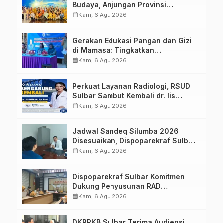
Budaya, Anjungan Provinsi
Sulawesi Barat Perkuat Kolaborasi
calendar_month
Kam, 6 Agu 2026
Strategis Bersama Sky World TMII
Gerakan Edukasi Pangan dan Gizi
di Mamasa: Tingkatkan
Pengetahuan dan Keterampilan
calendar_month
Kam, 6 Agu 2026
Keluarga dalam Pemenuhan Gizi
Perkuat Layanan Radiologi, RSUD
Sulbar Sambut Kembali dr. Iis
Imelda, Sp.Rad
calendar_month
Kam, 6 Agu 2026
Jadwal Sandeq Silumba 2026
Disesuaikan, Dispoparekraf Sulbar
Pastikan Persiapan Tetap
calendar_month
Kam, 6 Agu 2026
Dimatangkan
Dispoparekraf Sulbar Komitmen
Dukung Penyusunan RAD
TPB/SDGs Sulawesi Barat
calendar_month
Kam, 6 Agu 2026
DKPPKB Sulbar Terima Audiensi