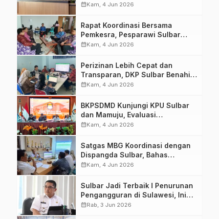
Eliminasi TBC
calendar_month
Kam, 4 Jun 2026
Rapat Koordinasi Bersama
Pemkesra, Pesparawi Sulbar
Siap Berangkat Ikuti Lomba
calendar_month
Kam, 4 Jun 2026
Nasional
Perizinan Lebih Cepat dan
Transparan, DKP Sulbar Benahi
Peta Probis Sektor Kelautan dan
calendar_month
Kam, 4 Jun 2026
Perikanan
BKPSDMD Kunjungi KPU Sulbar
dan Mamuju, Evaluasi
Implementasi Hasil Latsar CPNS
calendar_month
Kam, 4 Jun 2026
untuk Tingkatkan Kinerja ASN
Satgas MBG Koordinasi dengan
Dispangda Sulbar, Bahas
Kesiapan Program dan
calendar_month
Kam, 4 Jun 2026
Monitoring SPPG
Sulbar Jadi Terbaik I Penurunan
Pengangguran di Sulawesi, Ini
Penjelasan Bapperida
calendar_month
Rab, 3 Jun 2026