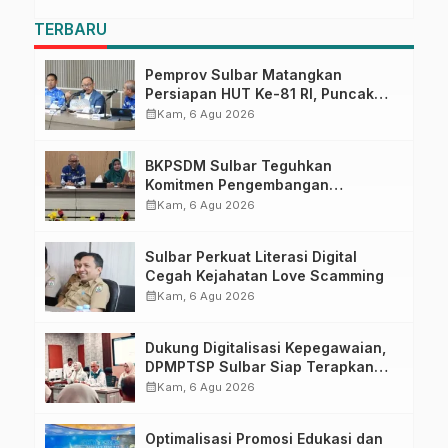
TERBARU
Pemprov Sulbar Matangkan
Persiapan HUT Ke-81 RI, Puncak
Upacara di Lapangan Ahmad
calendar_month
Kam, 6 Agu 2026
Kirang
BKPSDM Sulbar Teguhkan
Komitmen Pengembangan
Kompetensi ASN melalui
calendar_month
Kam, 6 Agu 2026
Penandatanganan Perjanjian
Tugas Belajar 2026
Sulbar Perkuat Literasi Digital
Cegah Kejahatan Love Scamming
calendar_month
Kam, 6 Agu 2026
Dukung Digitalisasi Kepegawaian,
DPMPTSP Sulbar Siap Terapkan
Aplikasi FLEKSI ASN
calendar_month
Kam, 6 Agu 2026
Optimalisasi Promosi Edukasi dan