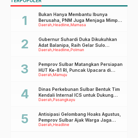
TERPOPULER
Bukan Hanya Membantu Ibunya
Berusaha, PNM Juga Menjaga Mimpi
Daerah
Headline
Mamasa
Anaknya Untuk Menggapai Cita-Cita
Gubernur Suhardi Duka Dikukuhkan
Adat Balanipa, Raih Gelar Sulo
Daerah
Headline
Polman
Tappidena
Pemprov Sulbar Matangkan Persiapan
HUT Ke-81 RI, Puncak Upacara di
Daerah
Mamuju
Lapangan Ahmad Kirang
Dinas Perkebunan Sulbar Bentuk Tim
Kendali Internal ICS untuk Dukung
Daerah
Pasangkayu
Sertifikasi ISPO Pekebun di
Pasangkayu
Antisipasi Gelombang Hoaks Agustus,
Pemprov Sulbar Ajak Warga Jaga
Daerah
Headline
Ruang Digital