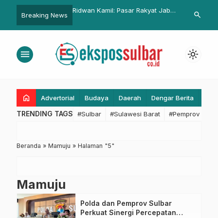
m Sulbar Sempurnakan
Ridwan Kamil: Pasar Rakyat Jabar
Pemkot Makass
search
Breaking News
Indikator SPBE 2025
Juara Harus Jadi Pilihan Utama
Ribuan Bikers
Warga
Damai di Pant
menu
light_mode
home
Advertorial
Budaya
Daerah
Dengar Berita
Eko
TRENDING TAGS
#Sulbar
#Sulawesi Barat
#Pemprov Sulba
Beranda
»
Mamuju
»
Halaman "5"
Mamuju
Polda dan Pemprov Sulbar
Perkuat Sinergi Percepatan