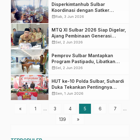
Disperkimtanhub Sulbar
Koordinasi dengan Satker
Perumahan, Dorong Percepatan
calendar_month
Rab, 3 Jun 2026
Realisasi BSPS dan Bantuan
RTLH
MTQ XI Sulbar 2026 Siap Digelar,
Ajang Pembinaan Generasi
Qur’ani Daerah
calendar_month
Sel, 2 Jun 2026
Pemprov Sulbar Mantapkan
Program Pastipadu, Libatkan
Semua Pihak Percepat
calendar_month
Sel, 2 Jun 2026
Penurunan Stunting dan
Kemiskinan
HUT ke-10 Polda Sulbar, Suhardi
Duka Tekankan Pentingnya
Kemitraan Polisi dan Pemerintah
calendar_month
Sen, 1 Jun 2026
«
1
…
3
4
5
6
7
…
139
»