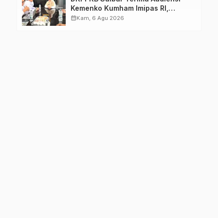
Kemenko Kumham Imipas RI,
Perkuat Pelayanan Kesehatan bagi
calendar_month
Kam, 6 Agu 2026
Kelompok Rentan