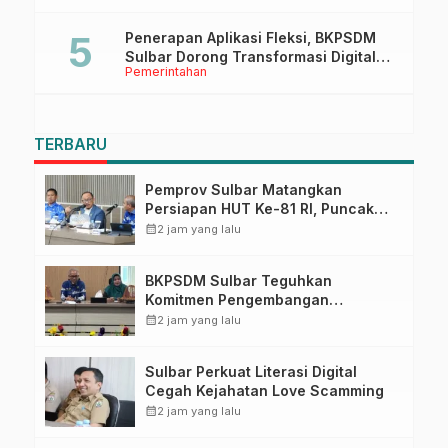
Penerapan Aplikasi Fleksi, BKPSDM
Sulbar Dorong Transformasi Digital
Pemerintahan
Sistem Kehadiran ASN
TERBARU
Pemprov Sulbar Matangkan
Persiapan HUT Ke-81 RI, Puncak
Upacara di Lapangan Ahmad
calendar_month
2 jam yang lalu
Kirang
BKPSDM Sulbar Teguhkan
Komitmen Pengembangan
Kompetensi ASN melalui
calendar_month
2 jam yang lalu
Penandatanganan Perjanjian
Tugas Belajar 2026
Sulbar Perkuat Literasi Digital
Cegah Kejahatan Love Scamming
calendar_month
2 jam yang lalu