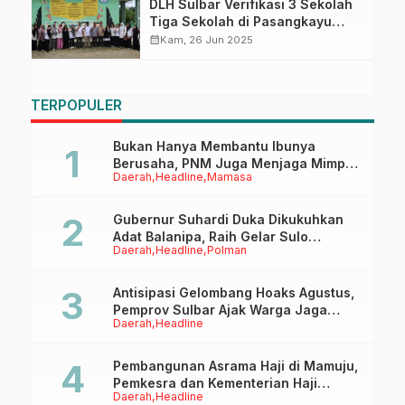
DLH Sulbar Verifikasi 3 Sekolah
Tiga Sekolah di Pasangkayu
sebagai Calon Adiwiyata Provinsi
calendar_month
Kam, 26 Jun 2025
Sulbar 2025
TERPOPULER
Bukan Hanya Membantu Ibunya
Berusaha, PNM Juga Menjaga Mimpi
Daerah
Headline
Mamasa
Anaknya Untuk Menggapai Cita-Cita
Gubernur Suhardi Duka Dikukuhkan
Adat Balanipa, Raih Gelar Sulo
Daerah
Headline
Polman
Tappidena
Antisipasi Gelombang Hoaks Agustus,
Pemprov Sulbar Ajak Warga Jaga
Daerah
Headline
Ruang Digital
Pembangunan Asrama Haji di Mamuju,
Pemkesra dan Kementerian Haji
Daerah
Headline
Sulbar Tinjau Lokasi