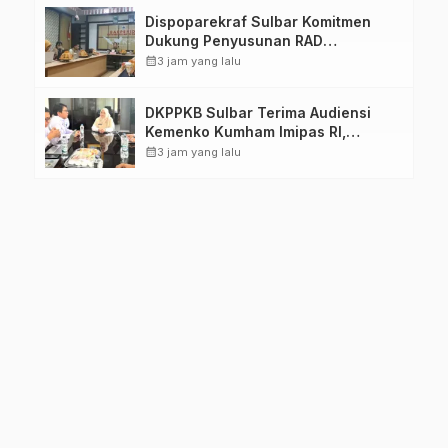
Dispoparekraf Sulbar Komitmen
Dukung Penyusunan RAD
TPB/SDGs Sulawesi Barat
calendar_month
3 jam yang lalu
DKPPKB Sulbar Terima Audiensi
Kemenko Kumham Imipas RI,
Perkuat Pelayanan Kesehatan bagi
calendar_month
3 jam yang lalu
Kelompok Rentan