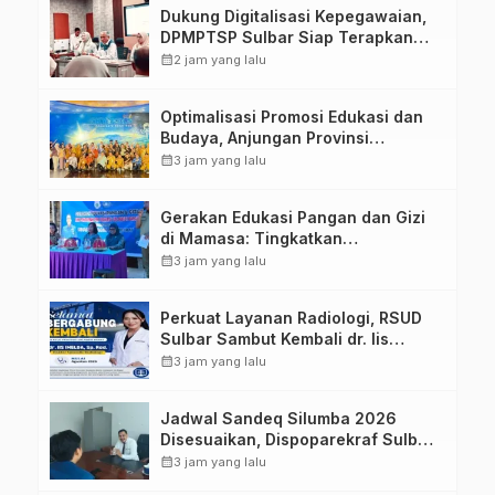
Dukung Digitalisasi Kepegawaian,
DPMPTSP Sulbar Siap Terapkan
Aplikasi FLEKSI ASN
calendar_month
2 jam yang lalu
Optimalisasi Promosi Edukasi dan
Budaya, Anjungan Provinsi
Sulawesi Barat Perkuat Kolaborasi
calendar_month
3 jam yang lalu
Strategis Bersama Sky World TMII
Gerakan Edukasi Pangan dan Gizi
di Mamasa: Tingkatkan
Pengetahuan dan Keterampilan
calendar_month
3 jam yang lalu
Keluarga dalam Pemenuhan Gizi
Perkuat Layanan Radiologi, RSUD
Sulbar Sambut Kembali dr. Iis
Imelda, Sp.Rad
calendar_month
3 jam yang lalu
Jadwal Sandeq Silumba 2026
Disesuaikan, Dispoparekraf Sulbar
Pastikan Persiapan Tetap
calendar_month
3 jam yang lalu
Dimatangkan