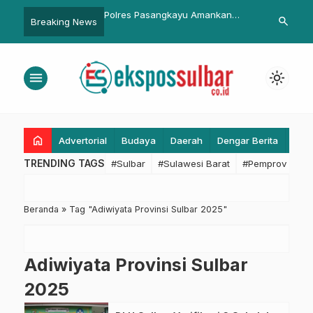
rov Sulbar Sepakat
Polres Pasangkayu Amankan
Petambak Ka
search
Breaking News
 Pembahasan RPJMD
Pelaksanaan Ibadah di Gereja
Puluhan Juta
9
Tercemar Lim
menu
light_mode
home
Advertorial
Budaya
Daerah
Dengar Berita
Eko
TRENDING TAGS
#Sulbar
#Sulawesi Barat
#Pemprov Sulba
Beranda
»
Tag "Adiwiyata Provinsi Sulbar 2025"
Adiwiyata Provinsi Sulbar
2025