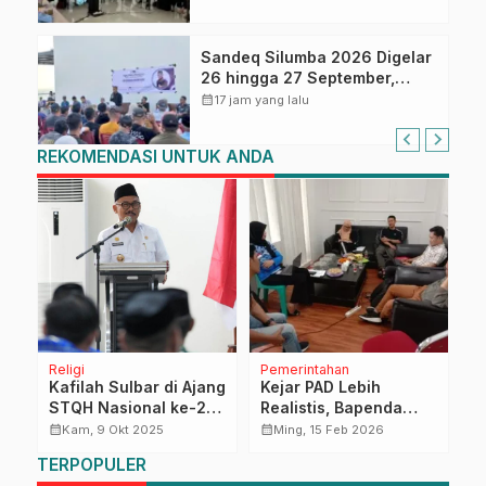
PPN Gunakan Aplikasi Coretax
Sandeq Silumba 2026 Digelar
26 hingga 27 September,
Rangkaian HUT Sulbar
calendar_month
17 jam yang lalu
REKOMENDASI UNTUK ANDA
Religi
Pemerintahan
D
Kafilah Sulbar di Ajang
Kejar PAD Lebih
K
STQH Nasional ke-28
Realistis, Bapenda
G
 :
Menuju Sultra,
Sulbar Mantapkan
P
calendar_month
calendar_month
calendar_month
Kam, 9 Okt 2025
Ming, 15 Feb 2026
n
Gubernur SDK: Kita
Penggalian dan
R
TERPOPULER
Siap Jadi Tuan Rumah
Sinkronisasi Target