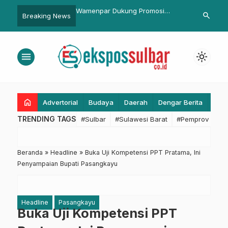
npar Dukung Promosi
Bapperida Sulbar Gelar Rapat
Kapolda
search
Breaking News
nasional Sandeq Silumba,
Koordinasi Infrastruktur 2025,
Peningk
Kolaborasi di 2026
Awali Penyusunan Rencana Aksi
Tekanka
Jangka Menengah
Perbaik
menu
light_mode
home
Advertorial
Budaya
Daerah
Dengar Berita
Eko
TRENDING TAGS
#Sulbar
#Sulawesi Barat
#Pemprov Sulba
Beranda
»
Headline
»
Buka Uji Kompetensi PPT Pratama, Ini
Penyampaian Bupati Pasangkayu
Headline
Pasangkayu
Buka Uji Kompetensi PPT