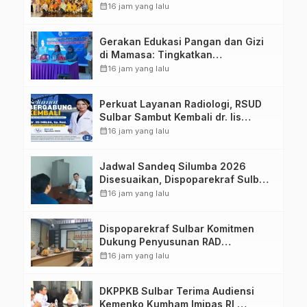
Sulawesi Barat Perkuat Kolaborasi
calendar_month
16 jam yang lalu
Strategis Bersama Sky World TMII
Gerakan Edukasi Pangan dan Gizi
di Mamasa: Tingkatkan
Pengetahuan dan Keterampilan
calendar_month
16 jam yang lalu
Keluarga dalam Pemenuhan Gizi
Perkuat Layanan Radiologi, RSUD
Sulbar Sambut Kembali dr. Iis
Imelda, Sp.Rad
calendar_month
16 jam yang lalu
Jadwal Sandeq Silumba 2026
Disesuaikan, Dispoparekraf Sulbar
Pastikan Persiapan Tetap
calendar_month
16 jam yang lalu
Dimatangkan
Dispoparekraf Sulbar Komitmen
Dukung Penyusunan RAD
TPB/SDGs Sulawesi Barat
calendar_month
16 jam yang lalu
DKPPKB Sulbar Terima Audiensi
Kemenko Kumham Imipas RI,