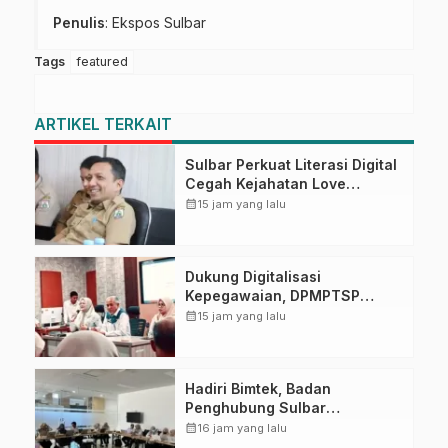
Penulis
: Ekspos Sulbar
Tags
featured
ARTIKEL TERKAIT
Sulbar Perkuat Literasi Digital
Cegah Kejahatan Love
Scamming
calendar_month
15 jam yang lalu
Dukung Digitalisasi
Kepegawaian, DPMPTSP
Sulbar Siap Terapkan Aplikasi
calendar_month
15 jam yang lalu
FLEKSI ASN
Hadiri Bimtek, Badan
Penghubung Sulbar
Tingkatkan Kompetensi ASN
calendar_month
16 jam yang lalu
dalam Pelaporan SPT Masa