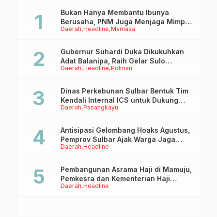
STQH 2028
Retribusi Daerah
Mendatang!
Hingga 2027
Bukan Hanya Membantu Ibunya
Berusaha, PNM Juga Menjaga Mimpi
Daerah
Headline
Mamasa
Anaknya Untuk Menggapai Cita-Cita
Gubernur Suhardi Duka Dikukuhkan
Adat Balanipa, Raih Gelar Sulo
Daerah
Headline
Polman
Tappidena
Dinas Perkebunan Sulbar Bentuk Tim
Kendali Internal ICS untuk Dukung
Daerah
Pasangkayu
Sertifikasi ISPO Pekebun di
Pasangkayu
Antisipasi Gelombang Hoaks Agustus,
Pemprov Sulbar Ajak Warga Jaga
Daerah
Headline
Ruang Digital
Pembangunan Asrama Haji di Mamuju,
Pemkesra dan Kementerian Haji
Daerah
Headline
Sulbar Tinjau Lokasi