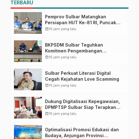
TERBARU
Pemprov Sulbar Matangkan
Persiapan HUT Ke-81 RI, Puncak
Upacara di Lapangan Ahmad
calendar_month
15 jam yang lalu
Kirang
BKPSDM Sulbar Teguhkan
Komitmen Pengembangan
Kompetensi ASN melalui
calendar_month
15 jam yang lalu
Penandatanganan Perjanjian
Tugas Belajar 2026
Sulbar Perkuat Literasi Digital
Cegah Kejahatan Love Scamming
calendar_month
15 jam yang lalu
Dukung Digitalisasi Kepegawaian,
DPMPTSP Sulbar Siap Terapkan
Aplikasi FLEKSI ASN
calendar_month
15 jam yang lalu
Optimalisasi Promosi Edukasi dan
Budaya, Anjungan Provinsi