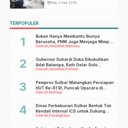
Integrasi Data Digital, Publikasi
calendar_month
Rab, 3 Sep 2025
dan Penyediaan Akses Internet
TERPOPULER
Bukan Hanya Membantu Ibunya
Berusaha, PNM Juga Menjaga Mimpi
Daerah
Headline
Mamasa
Anaknya Untuk Menggapai Cita-Cita
Gubernur Suhardi Duka Dikukuhkan
Adat Balanipa, Raih Gelar Sulo
Daerah
Headline
Polman
Tappidena
Pemprov Sulbar Matangkan Persiapan
HUT Ke-81 RI, Puncak Upacara di
Daerah
Mamuju
Lapangan Ahmad Kirang
Dinas Perkebunan Sulbar Bentuk Tim
Kendali Internal ICS untuk Dukung
Daerah
Pasangkayu
Sertifikasi ISPO Pekebun di
Pasangkayu