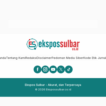
anda
Tentang Kami
Redaksi
Disclaimer
Pedoman Media Siber
Kode Etik Jurnal
Ekspos Sulbar - Akurat, dan Terpercaya
© 2026 Ekspossulbar.co.id