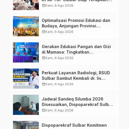
Aplikasi FLEKSI ASN
calendar_month
Kam, 6 Agu 2026
Optimalisasi Promosi Edukasi dan
Budaya, Anjungan Provinsi
Sulawesi Barat Perkuat Kolaborasi
calendar_month
Kam, 6 Agu 2026
Strategis Bersama Sky World TMII
Gerakan Edukasi Pangan dan Gizi
di Mamasa: Tingkatkan
Pengetahuan dan Keterampilan
calendar_month
Kam, 6 Agu 2026
Keluarga dalam Pemenuhan Gizi
Perkuat Layanan Radiologi, RSUD
Sulbar Sambut Kembali dr. Iis
Imelda, Sp.Rad
calendar_month
Kam, 6 Agu 2026
Jadwal Sandeq Silumba 2026
Disesuaikan, Dispoparekraf Sulbar
Pastikan Persiapan Tetap
calendar_month
Kam, 6 Agu 2026
Dimatangkan
Dispoparekraf Sulbar Komitmen