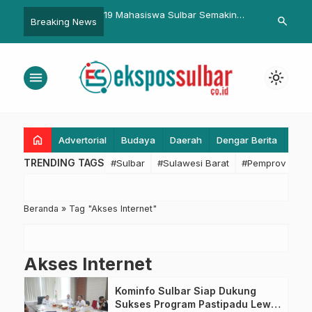
ekade TNI, Wagub
19 Mahasiswa Sulbar Semakin
Pasca Libur 
search
Breaking News
ukti Pengabdian Tanpa
Dekat dengan Impian Berkat
Pemkab Pasa
tuk Negeri
Program Beasiswa Gubernur
menu
light_mode
home
Advertorial
Budaya
Daerah
Dengar Berita
Eko
TRENDING TAGS
#Sulbar
#Sulawesi Barat
#Pemprov Sulba
Beranda
»
Tag "Akses Internet"
Akses Internet
Kominfo Sulbar Siap Dukung
Sukses Program Pastipadu Lewat