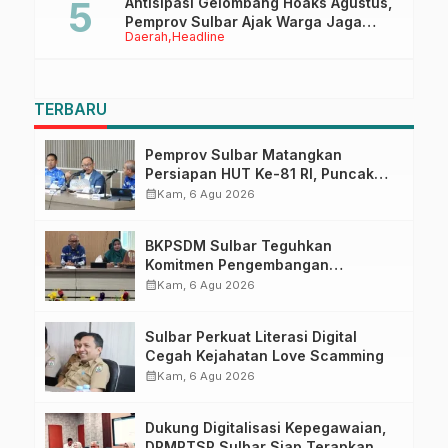
Antisipasi Gelombang Hoaks Agustus,
Pemprov Sulbar Ajak Warga Jaga
Daerah
Headline
Ruang Digital
TERBARU
Pemprov Sulbar Matangkan
Persiapan HUT Ke-81 RI, Puncak
Upacara di Lapangan Ahmad
calendar_month
Kam, 6 Agu 2026
Kirang
BKPSDM Sulbar Teguhkan
Komitmen Pengembangan
Kompetensi ASN melalui
calendar_month
Kam, 6 Agu 2026
Penandatanganan Perjanjian
Tugas Belajar 2026
Sulbar Perkuat Literasi Digital
Cegah Kejahatan Love Scamming
calendar_month
Kam, 6 Agu 2026
Dukung Digitalisasi Kepegawaian,
DPMPTSP Sulbar Siap Terapkan