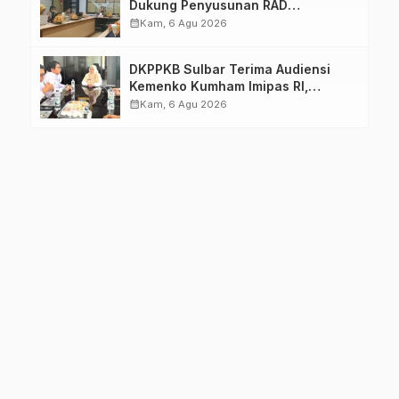
Dukung Penyusunan RAD
TPB/SDGs Sulawesi Barat
calendar_month
Kam, 6 Agu 2026
DKPPKB Sulbar Terima Audiensi
Kemenko Kumham Imipas RI,
Perkuat Pelayanan Kesehatan bagi
calendar_month
Kam, 6 Agu 2026
Kelompok Rentan