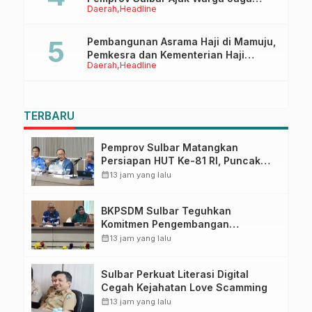
Daerah
Headline
Ruang Digital
Pembangunan Asrama Haji di Mamuju,
Pemkesra dan Kementerian Haji
Daerah
Headline
Sulbar Tinjau Lokasi
TERBARU
Pemprov Sulbar Matangkan
Persiapan HUT Ke-81 RI, Puncak
Upacara di Lapangan Ahmad
calendar_month
13 jam yang lalu
Kirang
BKPSDM Sulbar Teguhkan
Komitmen Pengembangan
Kompetensi ASN melalui
calendar_month
13 jam yang lalu
Penandatanganan Perjanjian
Tugas Belajar 2026
Sulbar Perkuat Literasi Digital
Cegah Kejahatan Love Scamming
calendar_month
13 jam yang lalu