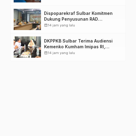
Dimatangkan
Dispoparekraf Sulbar Komitmen
Dukung Penyusunan RAD
TPB/SDGs Sulawesi Barat
calendar_month
14 jam yang lalu
DKPPKB Sulbar Terima Audiensi
Kemenko Kumham Imipas RI,
Perkuat Pelayanan Kesehatan bagi
calendar_month
14 jam yang lalu
Kelompok Rentan