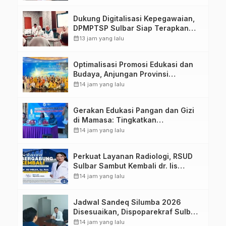
Dukung Digitalisasi Kepegawaian,
DPMPTSP Sulbar Siap Terapkan
Aplikasi FLEKSI ASN
calendar_month
13 jam yang lalu
Optimalisasi Promosi Edukasi dan
Budaya, Anjungan Provinsi
Sulawesi Barat Perkuat Kolaborasi
calendar_month
14 jam yang lalu
Strategis Bersama Sky World TMII
Gerakan Edukasi Pangan dan Gizi
di Mamasa: Tingkatkan
Pengetahuan dan Keterampilan
calendar_month
14 jam yang lalu
Keluarga dalam Pemenuhan Gizi
Perkuat Layanan Radiologi, RSUD
Sulbar Sambut Kembali dr. Iis
Imelda, Sp.Rad
calendar_month
14 jam yang lalu
Jadwal Sandeq Silumba 2026
Disesuaikan, Dispoparekraf Sulbar
Pastikan Persiapan Tetap
calendar_month
14 jam yang lalu