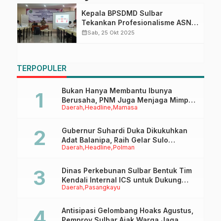
Kepala BPSDMD Sulbar
Tekankan Profesionalisme ASN
pada Latsar CPNS
calendar_month
Sab, 25 Okt 2025
TERPOPULER
Bukan Hanya Membantu Ibunya
Berusaha, PNM Juga Menjaga Mimpi
Daerah
Headline
Mamasa
Anaknya Untuk Menggapai Cita-Cita
Gubernur Suhardi Duka Dikukuhkan
Adat Balanipa, Raih Gelar Sulo
Daerah
Headline
Polman
Tappidena
Dinas Perkebunan Sulbar Bentuk Tim
Kendali Internal ICS untuk Dukung
Daerah
Pasangkayu
Sertifikasi ISPO Pekebun di
Pasangkayu
Antisipasi Gelombang Hoaks Agustus,
Pemprov Sulbar Ajak Warga Jaga