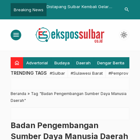
ne Up Toyota di
Distapang Sulbar Kembali Gelar
Senter KIM K
search
Breaking News
i Public Display
GPM, Upaya Mengendalikan
Kerjasama DP
r Deal by Kalla Toyota
Inflasi
Menyasar Ka
Libatkan Kon
menu
light_mode
Komunitas
home
Advertorial
Budaya
Daerah
Dengar Berita
Eko
TRENDING TAGS
#Sulbar
#Sulawesi Barat
#Pemprov Sulba
Beranda
»
Tag "Badan Pengembangan Sumber Daya Manusia
Daerah"
Badan Pengembangan
Sumber Daya Manusia Daerah