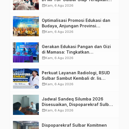
Aplikasi FLEKSI ASN
calendar_month
Kam, 6 Agu 2026
Optimalisasi Promosi Edukasi dan
Budaya, Anjungan Provinsi
Sulawesi Barat Perkuat Kolaborasi
calendar_month
Kam, 6 Agu 2026
Strategis Bersama Sky World TMII
Gerakan Edukasi Pangan dan Gizi
di Mamasa: Tingkatkan
Pengetahuan dan Keterampilan
calendar_month
Kam, 6 Agu 2026
Keluarga dalam Pemenuhan Gizi
Perkuat Layanan Radiologi, RSUD
Sulbar Sambut Kembali dr. Iis
Imelda, Sp.Rad
calendar_month
Kam, 6 Agu 2026
Jadwal Sandeq Silumba 2026
Disesuaikan, Dispoparekraf Sulbar
Pastikan Persiapan Tetap
calendar_month
Kam, 6 Agu 2026
Dimatangkan
Dispoparekraf Sulbar Komitmen