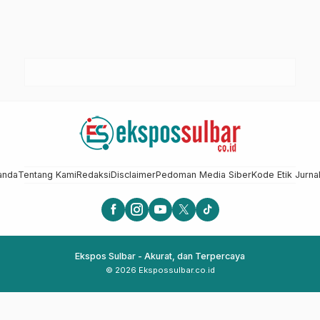
anda
Tentang Kami
Redaksi
Disclaimer
Pedoman Media Siber
Kode Etik Jurnal
Ekspos Sulbar - Akurat, dan Terpercaya
© 2026 Ekspossulbar.co.id