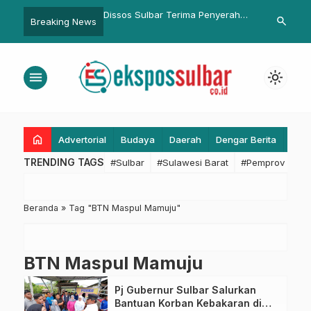
anis PJR Polda Sulbar,
Dissos Sulbar Terima Penyerahan
HUT RI ke-80
search
Breaking News
dan Penegakan Hukum
Dua Warga Terlantar dari Dissos
Suhardi Duka
lamatan Berlalu Lintas
Mamuju untuk Difasilitasi
yang Sederha
Pemulangannya ke Daerah Asal
menu
light_mode
home
Advertorial
Budaya
Daerah
Dengar Berita
Eko
TRENDING TAGS
#Sulbar
#Sulawesi Barat
#Pemprov Sulba
Beranda
»
Tag "BTN Maspul Mamuju"
BTN Maspul Mamuju
Pj Gubernur Sulbar Salurkan
Bantuan Korban Kebakaran di