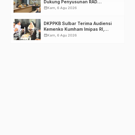
Dukung Penyusunan RAD
TPB/SDGs Sulawesi Barat
calendar_month
Kam, 6 Agu 2026
DKPPKB Sulbar Terima Audiensi
Kemenko Kumham Imipas RI,
Perkuat Pelayanan Kesehatan bagi
calendar_month
Kam, 6 Agu 2026
Kelompok Rentan