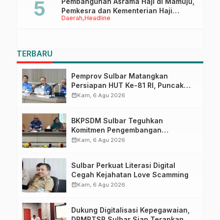
Pembangunan Asrama Haji di Mamuju,
Pemkesra dan Kementerian Haji
Daerah
Headline
Sulbar Tinjau Lokasi
TERBARU
Pemprov Sulbar Matangkan
Persiapan HUT Ke-81 RI, Puncak
Upacara di Lapangan Ahmad
calendar_month
Kam, 6 Agu 2026
Kirang
BKPSDM Sulbar Teguhkan
Komitmen Pengembangan
Kompetensi ASN melalui
calendar_month
Kam, 6 Agu 2026
Penandatanganan Perjanjian
Tugas Belajar 2026
Sulbar Perkuat Literasi Digital
Cegah Kejahatan Love Scamming
calendar_month
Kam, 6 Agu 2026
Dukung Digitalisasi Kepegawaian,
DPMPTSP Sulbar Siap Terapkan