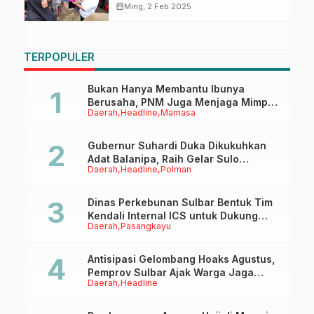
BTN Maspul Mamuju
calendar_month
Ming, 2 Feb 2025
TERPOPULER
Bukan Hanya Membantu Ibunya
Berusaha, PNM Juga Menjaga Mimpi
Daerah
Headline
Mamasa
Anaknya Untuk Menggapai Cita-Cita
Gubernur Suhardi Duka Dikukuhkan
Adat Balanipa, Raih Gelar Sulo
Daerah
Headline
Polman
Tappidena
Dinas Perkebunan Sulbar Bentuk Tim
Kendali Internal ICS untuk Dukung
Daerah
Pasangkayu
Sertifikasi ISPO Pekebun di
Pasangkayu
Antisipasi Gelombang Hoaks Agustus,
Pemprov Sulbar Ajak Warga Jaga
Daerah
Headline
Ruang Digital