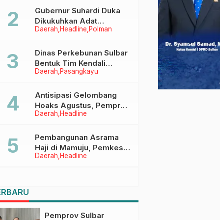
Menggapai Cita-Cita
Gubernur Suhardi Duka
Dikukuhkan Adat
Daerah
Headline
Polman
Balanipa, Raih Gelar Sulo
Tappidena
Dinas Perkebunan Sulbar
Bentuk Tim Kendali
Daerah
Pasangkayu
Internal ICS untuk Dukung
Sertifikasi ISPO Pekebun
di Pasangkayu
Antisipasi Gelombang
Hoaks Agustus, Pemprov
Daerah
Headline
Sulbar Ajak Warga Jaga
Ruang Digital
Pembangunan Asrama
Haji di Mamuju, Pemkesra
Daerah
Headline
dan Kementerian Haji
Sulbar Tinjau Lokasi
ERBARU
Pemprov Sulbar