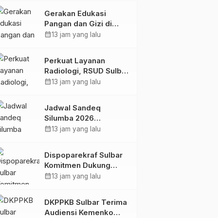
Kolaborasi Strategis
Gerakan Edukasi
Bersama Sky World
Pangan dan Gizi di
TMII
Mamasa: Tingkatkan
calendar_month
13 jam yang lalu
Pengetahuan dan
Keterampilan Keluarga
Perkuat Layanan
dalam Pemenuhan Gizi
Radiologi, RSUD Sulbar
Sambut Kembali dr. Iis
calendar_month
13 jam yang lalu
Imelda, Sp.Rad
Jadwal Sandeq
Silumba 2026
Disesuaikan,
calendar_month
13 jam yang lalu
Dispoparekraf Sulbar
Pastikan Persiapan
Dispoparekraf Sulbar
Tetap Dimatangkan
Komitmen Dukung
Penyusunan RAD
calendar_month
13 jam yang lalu
TPB/SDGs Sulawesi
Barat
DKPPKB Sulbar Terima
Audiensi Kemenko