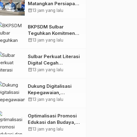
Matangkan Persiapan
HUT Ke-81 RI, Puncak
calendar_month
13 jam yang lalu
Upacara di Lapangan
Ahmad Kirang
BKPSDM Sulbar
Teguhkan Komitmen
Pengembangan
calendar_month
13 jam yang lalu
Kompetensi ASN
melalui
Sulbar Perkuat Literasi
Penandatanganan
Digital Cegah
Perjanjian Tugas
Kejahatan Love
calendar_month
13 jam yang lalu
Belajar 2026
Scamming
Dukung Digitalisasi
Kepegawaian,
DPMPTSP Sulbar Siap
calendar_month
13 jam yang lalu
Terapkan Aplikasi
FLEKSI ASN
Optimalisasi Promosi
Edukasi dan Budaya,
Anjungan Provinsi
calendar_month
13 jam yang lalu
Sulawesi Barat Perkuat