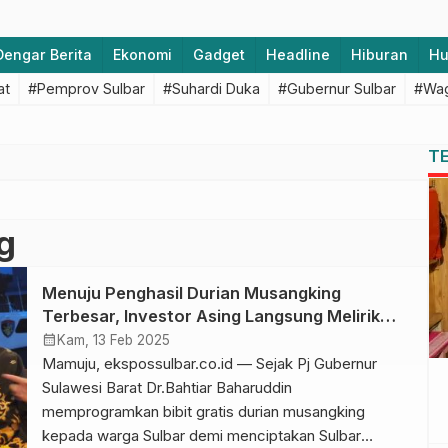
Dengar Berita
Ekonomi
Gadget
Headline
Hiburan
H
at
#Pemprov Sulbar
#Suhardi Duka
#Gubernur Sulbar
#Wag
T
g
Menuju Penghasil Durian Musangking
Terbesar, Investor Asing Langsung Melirik
Sulbar
calendar_month
Kam, 13 Feb 2025
Mamuju, ekspossulbar.co.id — Sejak Pj Gubernur
Sulawesi Barat Dr.Bahtiar Baharuddin
memprogramkan bibit gratis durian musangking
kepada warga Sulbar demi menciptakan Sulbar