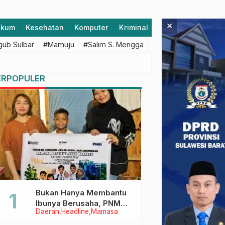
×
ukum
Kesehatan
Komputer
Kriminal
Lifestyle
Majen
ub Sulbar
#Mamuju
#Salim S. Mengga
#featured
#Polda S
ERPOPULER
Bukan Hanya Membantu
Ibunya Berusaha, PNM
Daerah
Headline
Mamasa
Juga Menjaga Mimpi
Anaknya Untuk