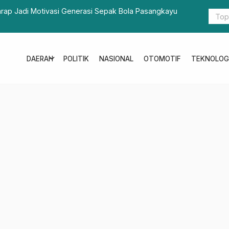
arap Jadi Motivasi Generasi Sepak Bola Pasangkayu
Berbaju Ada
expand_more
DAERAH
POLITIK
NASIONAL
OTOMOTIF
TEKNOLOG