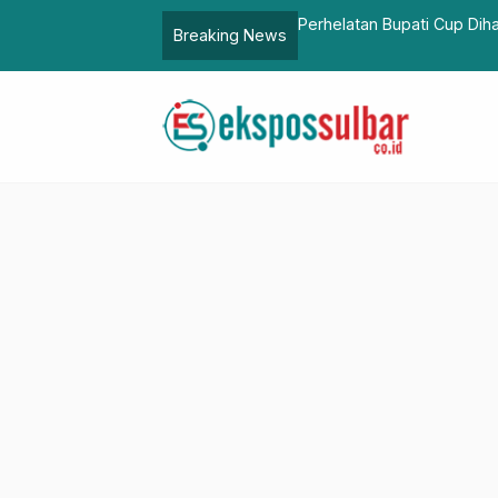
kab Mamuju Terima Penghargaan dari
Perhelatan Bupati Cup Dih
Breaking News