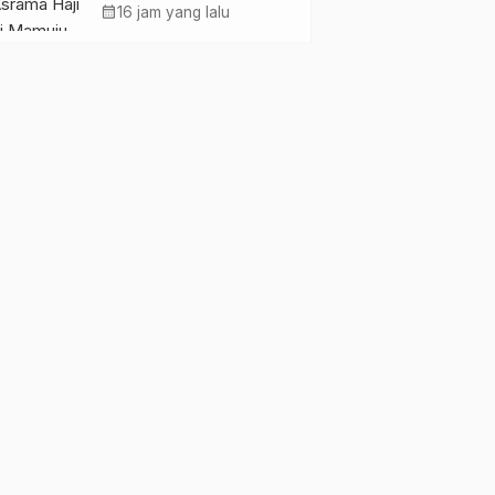
Pemkesra dan
calendar_month
16 jam yang lalu
Kementerian Haji
Sulbar Tinjau Lokasi