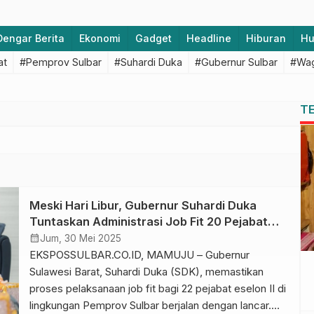
Dengar Berita
Ekonomi
Gadget
Headline
Hiburan
H
at
#Pemprov Sulbar
#Suhardi Duka
#Gubernur Sulbar
#Wag
T
Meski Hari Libur, Gubernur Suhardi Duka
Tuntaskan Administrasi Job Fit 20 Pejabat
Sulbar
calendar_month
Jum, 30 Mei 2025
EKSPOSSULBAR.CO.ID, MAMUJU – Gubernur
Sulawesi Barat, Suhardi Duka (SDK), memastikan
proses pelaksanaan job fit bagi 22 pejabat eselon II di
lingkungan Pemprov Sulbar berjalan dengan lancar.