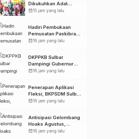
Dikukuhkan Adat
Balanipa, Raih Gelar
calendar_month
15 jam yang lalu
Sulo Tappidena
Hadiri Pembukaan
Pemusatan Paskibraka
Provinsi, Murdanil: Ini
calendar_month
16 jam yang lalu
Membentuk Karakter
Hingga Kedisiplinannya
DKPPKB Sulbar
Dampingi Gubernur
Terima Audiensi
calendar_month
16 jam yang lalu
Kepala Rumah Sakit
TK. III Punggawa
Penerapan Aplikasi
Malolo
Fleksi, BKPSDM Sulbar
Dorong Transformasi
calendar_month
16 jam yang lalu
Digital Sistem
Kehadiran ASN
Antisipasi Gelombang
Hoaks Agustus,
Pemprov Sulbar Ajak
calendar_month
16 jam yang lalu
Warga Jaga Ruang