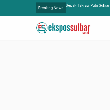
Surat ke KPU
Sepak Takraw Putri Sulbar
Breaking News
2024,