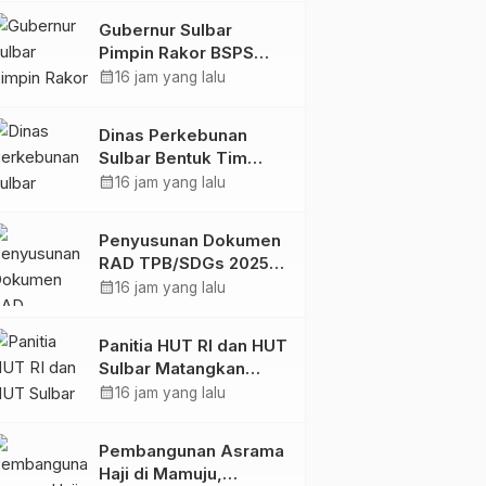
Digital
Gubernur Sulbar
Pimpin Rakor BSPS
2026: Mamuju dan
calendar_month
16 jam yang lalu
Pasangkayu Masih Nol
Realisasi dari Kuota
Dinas Perkebunan
5.250 Unit
Sulbar Bentuk Tim
Kendali Internal ICS
calendar_month
16 jam yang lalu
untuk Dukung
Sertifikasi ISPO
Penyusunan Dokumen
Pekebun di
RAD TPB/SDGs 2025–
Pasangkayu
2029 Perkuat Arah
calendar_month
16 jam yang lalu
Pembangunan
Berkelanjutan Sulawesi
Panitia HUT RI dan HUT
Barat
Sulbar Matangkan
Persiapan, Berbagai
calendar_month
16 jam yang lalu
Lomba Akan
Dilaksanakan Pemprov
Pembangunan Asrama
Sulbar
Haji di Mamuju,