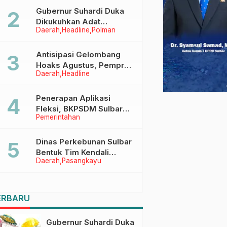
Menggapai Cita-Cita
Gubernur Suhardi Duka
Dikukuhkan Adat
Daerah
Headline
Polman
Balanipa, Raih Gelar Sulo
Tappidena
Antisipasi Gelombang
Hoaks Agustus, Pemprov
Daerah
Headline
Sulbar Ajak Warga Jaga
Ruang Digital
Penerapan Aplikasi
Fleksi, BKPSDM Sulbar
Pemerintahan
Dorong Transformasi
Digital Sistem Kehadiran
ASN
Dinas Perkebunan Sulbar
Bentuk Tim Kendali
Daerah
Pasangkayu
Internal ICS untuk Dukung
Sertifikasi ISPO Pekebun
di Pasangkayu
ERBARU
Gubernur Suhardi Duka