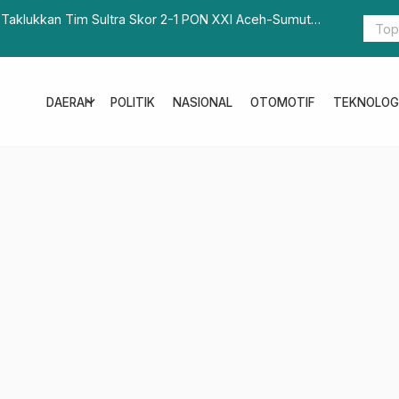
 Taklukkan Tim Sultra Skor 2-1 PON XXI Aceh-Sumut
Toyota Tru
Lebaran
expand_more
DAERAH
POLITIK
NASIONAL
OTOMOTIF
TEKNOLOG