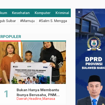
×
ukum
Kesehatan
Komputer
Kriminal
Lifestyle
Majen
ub Sulbar
#Mamuju
#Salim S. Mengga
#featured
#Polda S
ERPOPULER
Bukan Hanya Membantu
Ibunya Berusaha, PNM
Daerah
Headline
Mamasa
Juga Menjaga Mimpi
Anaknya Untuk