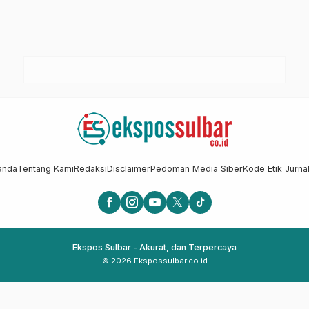
anda
Tentang Kami
Redaksi
Disclaimer
Pedoman Media Siber
Kode Etik Jurnal
Ekspos Sulbar - Akurat, dan Terpercaya
© 2026 Ekspossulbar.co.id