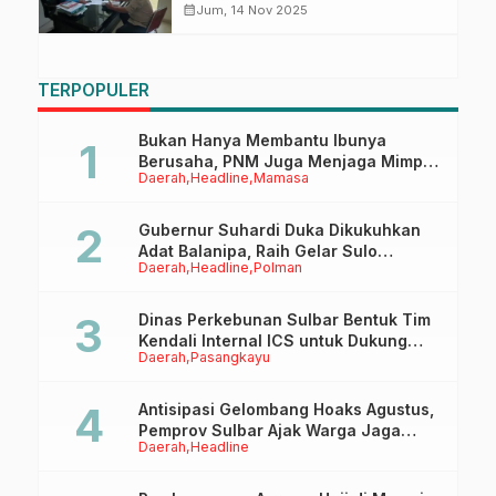
Selenggarakan SKM Terhadap
calendar_month
Jum, 14 Nov 2025
Layanan Informasi Publik
TERPOPULER
Bukan Hanya Membantu Ibunya
Berusaha, PNM Juga Menjaga Mimpi
Daerah
Headline
Mamasa
Anaknya Untuk Menggapai Cita-Cita
Gubernur Suhardi Duka Dikukuhkan
Adat Balanipa, Raih Gelar Sulo
Daerah
Headline
Polman
Tappidena
Dinas Perkebunan Sulbar Bentuk Tim
Kendali Internal ICS untuk Dukung
Daerah
Pasangkayu
Sertifikasi ISPO Pekebun di
Pasangkayu
Antisipasi Gelombang Hoaks Agustus,
Pemprov Sulbar Ajak Warga Jaga
Daerah
Headline
Ruang Digital