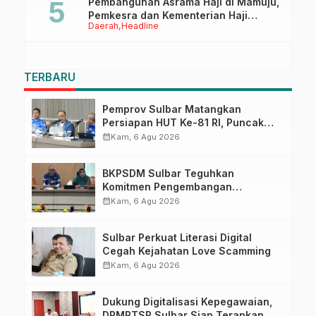
Pembangunan Asrama Haji di Mamuju,
Pemkesra dan Kementerian Haji
Daerah
Headline
Sulbar Tinjau Lokasi
TERBARU
Pemprov Sulbar Matangkan
Persiapan HUT Ke-81 RI, Puncak
Upacara di Lapangan Ahmad
calendar_month
Kam, 6 Agu 2026
Kirang
BKPSDM Sulbar Teguhkan
Komitmen Pengembangan
Kompetensi ASN melalui
calendar_month
Kam, 6 Agu 2026
Penandatanganan Perjanjian
Tugas Belajar 2026
Sulbar Perkuat Literasi Digital
Cegah Kejahatan Love Scamming
calendar_month
Kam, 6 Agu 2026
Dukung Digitalisasi Kepegawaian,
DPMPTSP Sulbar Siap Terapkan