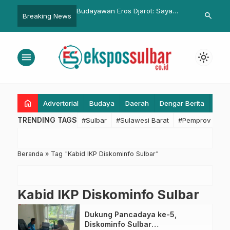
laborasi Zakat
Budayawan Eros Djarot: Saya
Ridwan Kamil
search
Breaking News
 Wagub Sulbar
Kira Orang Pers Sudah Tidak
Potensial Ja
n Langkah Turunkan
Punya Nyali
Baru di Jawa
n Ekstrem
menu
light_mode
home
Advertorial
Budaya
Daerah
Dengar Berita
Eko
TRENDING TAGS
#Sulbar
#Sulawesi Barat
#Pemprov Sulba
Beranda
»
Tag "Kabid IKP Diskominfo Sulbar"
Kabid IKP Diskominfo Sulbar
Dukung Pancadaya ke-5,
Diskominfo Sulbar