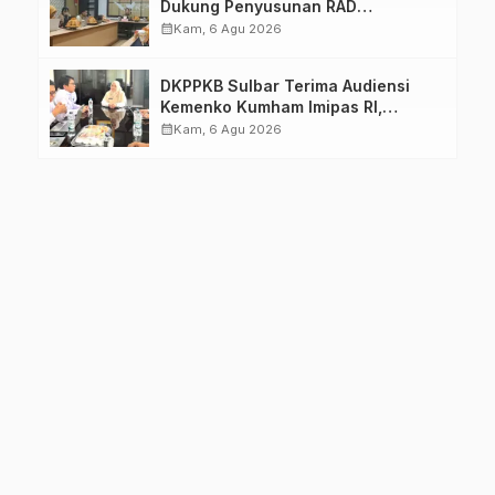
Dukung Penyusunan RAD
TPB/SDGs Sulawesi Barat
calendar_month
Kam, 6 Agu 2026
DKPPKB Sulbar Terima Audiensi
Kemenko Kumham Imipas RI,
Perkuat Pelayanan Kesehatan bagi
calendar_month
Kam, 6 Agu 2026
Kelompok Rentan