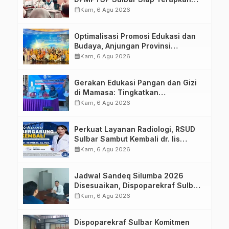
Aplikasi FLEKSI ASN
calendar_month
Kam, 6 Agu 2026
Optimalisasi Promosi Edukasi dan
Budaya, Anjungan Provinsi
Sulawesi Barat Perkuat Kolaborasi
calendar_month
Kam, 6 Agu 2026
Strategis Bersama Sky World TMII
Gerakan Edukasi Pangan dan Gizi
di Mamasa: Tingkatkan
Pengetahuan dan Keterampilan
calendar_month
Kam, 6 Agu 2026
Keluarga dalam Pemenuhan Gizi
Perkuat Layanan Radiologi, RSUD
Sulbar Sambut Kembali dr. Iis
Imelda, Sp.Rad
calendar_month
Kam, 6 Agu 2026
Jadwal Sandeq Silumba 2026
Disesuaikan, Dispoparekraf Sulbar
Pastikan Persiapan Tetap
calendar_month
Kam, 6 Agu 2026
Dimatangkan
Dispoparekraf Sulbar Komitmen