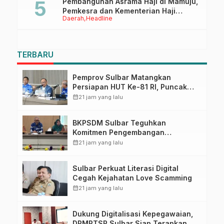
Pembangunan Asrama Haji di Mamuju,
Pemkesra dan Kementerian Haji
Daerah
Headline
Sulbar Tinjau Lokasi
TERBARU
Pemprov Sulbar Matangkan
Persiapan HUT Ke-81 RI, Puncak
Upacara di Lapangan Ahmad
calendar_month
21 jam yang lalu
Kirang
BKPSDM Sulbar Teguhkan
Komitmen Pengembangan
Kompetensi ASN melalui
calendar_month
21 jam yang lalu
Penandatanganan Perjanjian
Tugas Belajar 2026
Sulbar Perkuat Literasi Digital
Cegah Kejahatan Love Scamming
calendar_month
21 jam yang lalu
Dukung Digitalisasi Kepegawaian,
DPMPTSP Sulbar Siap Terapkan