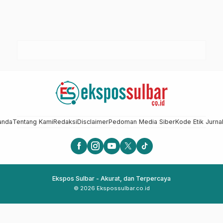
anda
Tentang Kami
Redaksi
Disclaimer
Pedoman Media Siber
Kode Etik Jurnal
Ekspos Sulbar - Akurat, dan Terpercaya
© 2026 Ekspossulbar.co.id