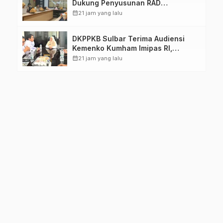
Dukung Penyusunan RAD
TPB/SDGs Sulawesi Barat
calendar_month
21 jam yang lalu
DKPPKB Sulbar Terima Audiensi
Kemenko Kumham Imipas RI,
Perkuat Pelayanan Kesehatan bagi
calendar_month
21 jam yang lalu
Kelompok Rentan