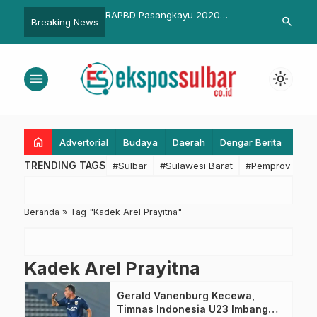
ulbar Apresiasi Hak
RAPBD Pasangkayu 2020
Pemkab Man
search
Breaking News
 Dunia TVRI, Dialog
Meningkat Rp. 900 Miliar Lebih
Pemberangk
a Kembali Digelar
Pasangkayu
menu
light_mode
home
Advertorial
Budaya
Daerah
Dengar Berita
Eko
TRENDING TAGS
#Sulbar
#Sulawesi Barat
#Pemprov Sulba
Beranda
»
Tag "Kadek Arel Prayitna"
Kadek Arel Prayitna
Gerald Vanenburg Kecewa,
Timnas Indonesia U23 Imbang