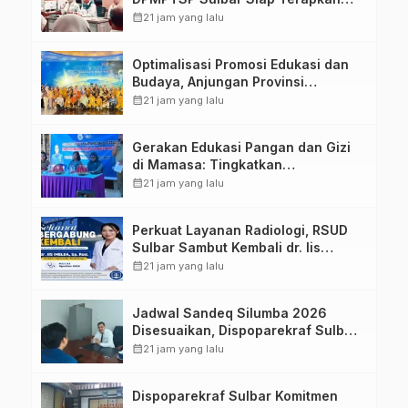
Aplikasi FLEKSI ASN
calendar_month
21 jam yang lalu
Optimalisasi Promosi Edukasi dan
Budaya, Anjungan Provinsi
Sulawesi Barat Perkuat Kolaborasi
calendar_month
21 jam yang lalu
Strategis Bersama Sky World TMII
Gerakan Edukasi Pangan dan Gizi
di Mamasa: Tingkatkan
Pengetahuan dan Keterampilan
calendar_month
21 jam yang lalu
Keluarga dalam Pemenuhan Gizi
Perkuat Layanan Radiologi, RSUD
Sulbar Sambut Kembali dr. Iis
Imelda, Sp.Rad
calendar_month
21 jam yang lalu
Jadwal Sandeq Silumba 2026
Disesuaikan, Dispoparekraf Sulbar
Pastikan Persiapan Tetap
calendar_month
21 jam yang lalu
Dimatangkan
Dispoparekraf Sulbar Komitmen