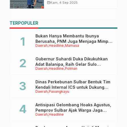
Kontra Laos
calendar_month
Kam, 4 Sep 2025
TERPOPULER
Bukan Hanya Membantu Ibunya
Berusaha, PNM Juga Menjaga Mimpi
Daerah
Headline
Mamasa
Anaknya Untuk Menggapai Cita-Cita
Gubernur Suhardi Duka Dikukuhkan
Adat Balanipa, Raih Gelar Sulo
Daerah
Headline
Polman
Tappidena
Dinas Perkebunan Sulbar Bentuk Tim
Kendali Internal ICS untuk Dukung
Daerah
Pasangkayu
Sertifikasi ISPO Pekebun di
Pasangkayu
Antisipasi Gelombang Hoaks Agustus,
Pemprov Sulbar Ajak Warga Jaga
Daerah
Headline
Ruang Digital