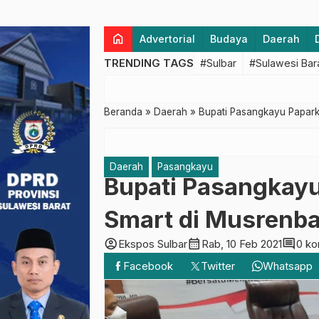
home
Advertorial
Budaya
Daerah
TRENDING TAGS
#Sulbar
#Sulawesi Bar
Beranda
»
Daerah
»
Bupati Pasangkayu Papar
Daerah
Pasangkayu
Bupati Pasangkay
Smart di Musrenb
account_circle
calendar_month
comment
Ekspos Sulbar
Rab, 10 Feb 2021
0 ko
Facebook
Twitter
Whatsapp