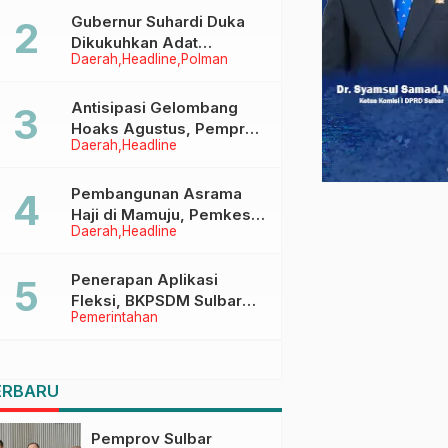
Menggapai Cita-Cita
Gubernur Suhardi Duka
Dikukuhkan Adat
Daerah
Headline
Polman
Balanipa, Raih Gelar Sulo
Tappidena
Antisipasi Gelombang
Hoaks Agustus, Pemprov
Daerah
Headline
Sulbar Ajak Warga Jaga
Ruang Digital
Pembangunan Asrama
Haji di Mamuju, Pemkesra
Daerah
Headline
dan Kementerian Haji
Sulbar Tinjau Lokasi
Penerapan Aplikasi
Fleksi, BKPSDM Sulbar
Pemerintahan
Dorong Transformasi
Digital Sistem Kehadiran
ASN
ERBARU
Pemprov Sulbar