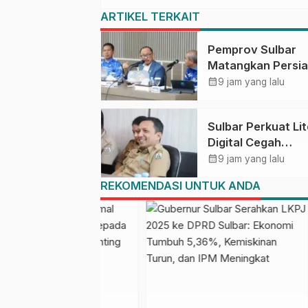
ARTIKEL TERKAIT
Pemprov Sulbar
Matangkan Persi
HUT Ke-81 RI, Pu
calendar_month
9 jam yang lalu
Upacara di Lapan
Ahmad Kirang
Sulbar Perkuat Lit
Digital Cegah
Kejahatan Love
calendar_month
9 jam yang lalu
Scamming
REKOMENDASI UNTUK ANDA