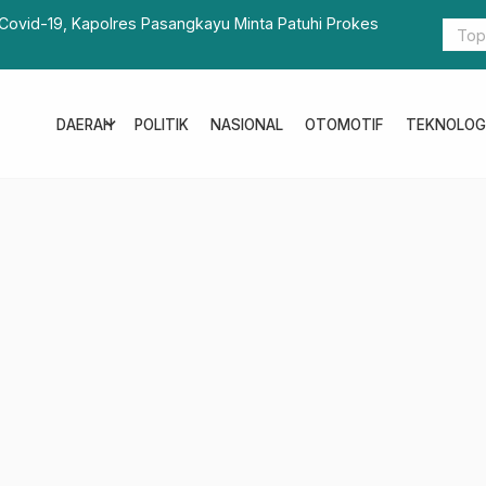
UNGKUNGAN SENTRALISTIK PARTAI
Harl
Ked
expand_more
DAERAH
POLITIK
NASIONAL
OTOMOTIF
TEKNOLOG