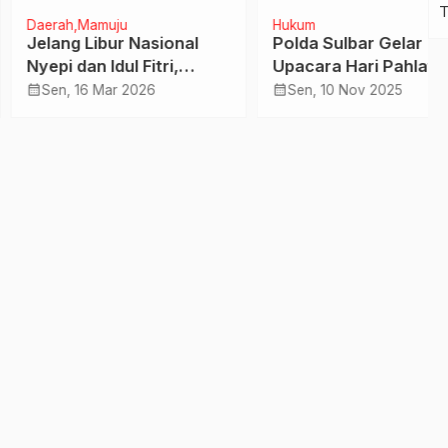
h
Mamuju
Hukum
ng Libur Nasional
Polda Sulbar Gelar
 dan Idul Fitri,
Upacara Hari Pahlawan
usip Sulbar Tetap
Penuh Khidmat di Tengah
calendar_month
, 16 Mar 2026
Sen, 10 Nov 2025
 Layanan
Cuaca Tak Mendukung
ustakaan