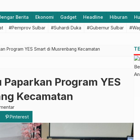
Dengar Berita
Ekonomi
Gadget
Headline
Hiburan
H
at
#Pemprov Sulbar
#Suhardi Duka
#Gubernur Sulbar
#Wag
T
kan Program YES Smart di Musrenbang Kecamatan
u Paparkan Program YES
ang Kecamatan
mentar
Pinterest