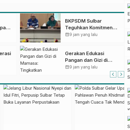
BKPSDM Sulbar
apan
Teguhkan Komitmen
ncak
Pengembangan
calendar_month
9 jam yang lalu
gan
Kompetensi ASN
melalui
erasi
Gerakan Edukasi
Penandatanganan
Pangan dan Gizi di
Perjanjian Tugas
Mamasa: Tingkatkan
calendar_month
Belajar 2026
9 jam yang lalu
Pengetahuan dan
Keterampilan Keluarga
dalam Pemenuhan Gizi