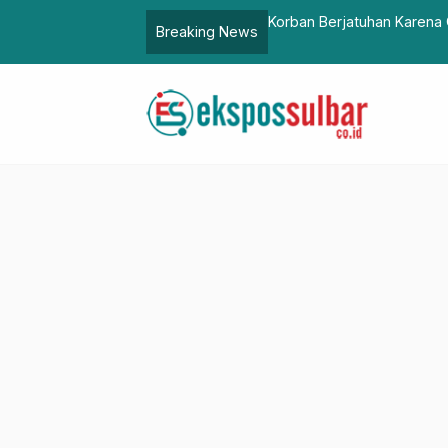
9, Kapolres Pasangkayu Minta Patuhi Prokes
PILKADA DALAM K
Breaking News