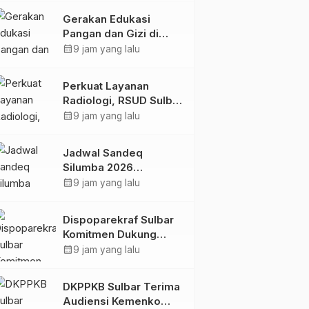
Kolaborasi Strategis
Gerakan Edukasi
Bersama Sky World
Pangan dan Gizi di
TMII
Mamasa: Tingkatkan
calendar_month
9 jam yang lalu
Pengetahuan dan
Keterampilan Keluarga
Perkuat Layanan
dalam Pemenuhan Gizi
Radiologi, RSUD Sulbar
Sambut Kembali dr. Iis
calendar_month
9 jam yang lalu
Imelda, Sp.Rad
Jadwal Sandeq
Silumba 2026
Disesuaikan,
calendar_month
9 jam yang lalu
Dispoparekraf Sulbar
Pastikan Persiapan
Dispoparekraf Sulbar
Tetap Dimatangkan
Komitmen Dukung
Penyusunan RAD
calendar_month
9 jam yang lalu
TPB/SDGs Sulawesi
Barat
DKPPKB Sulbar Terima
Audiensi Kemenko