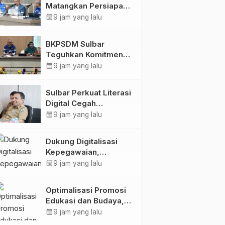
Matangkan Persiapan
HUT Ke-81 RI, Puncak
calendar_month
9 jam yang lalu
Upacara di Lapangan
Ahmad Kirang
BKPSDM Sulbar
Teguhkan Komitmen
Pengembangan
calendar_month
9 jam yang lalu
Kompetensi ASN
melalui
Sulbar Perkuat Literasi
Penandatanganan
Digital Cegah
Perjanjian Tugas
Kejahatan Love
calendar_month
9 jam yang lalu
Belajar 2026
Scamming
Dukung Digitalisasi
Kepegawaian,
DPMPTSP Sulbar Siap
calendar_month
9 jam yang lalu
Terapkan Aplikasi
FLEKSI ASN
Optimalisasi Promosi
Edukasi dan Budaya,
Anjungan Provinsi
calendar_month
9 jam yang lalu
Sulawesi Barat Perkuat