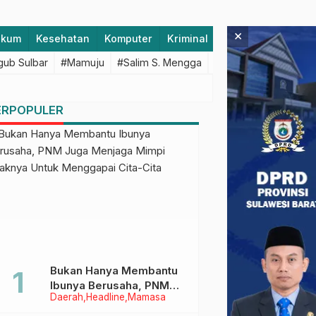
×
ukum
Kesehatan
Komputer
Kriminal
Lifestyle
Majen
ub Sulbar
#Mamuju
#Salim S. Mengga
#featured
#Polda S
ERPOPULER
Bukan Hanya Membantu
Ibunya Berusaha, PNM
Daerah
Headline
Mamasa
Juga Menjaga Mimpi
Anaknya Untuk