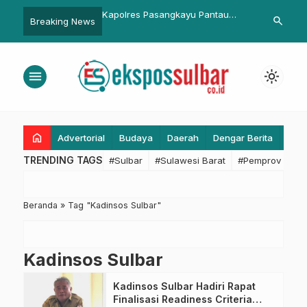
ar, TNI, Satpol PP dan
Kapolres Pasangkayu Pantau
Ridwan Kami
search
Breaking News
lar Patroli Gabungan
Vaksinasi di Baruga Panaluang
Syariat Islam
Kondisi Aman
Disampaikan
Jogokariyan 
menu
light_mode
home
Advertorial
Budaya
Daerah
Dengar Berita
Eko
TRENDING TAGS
#Sulbar
#Sulawesi Barat
#Pemprov Sulba
Beranda
»
Tag "Kadinsos Sulbar"
Kadinsos Sulbar
Kadinsos Sulbar Hadiri Rapat
Finalisasi Readiness Criteria