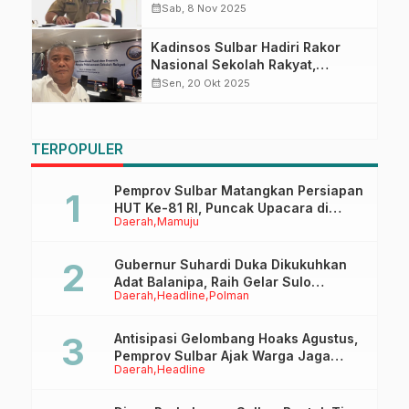
Pembangunan Sekolah Rakyat
calendar_month
Sab, 8 Nov 2025
Tahap II Tahun 2025 di Bali
Kadinsos Sulbar Hadiri Rakor
Nasional Sekolah Rakyat,
Serahkan Dokumen Penting ke
calendar_month
Sen, 20 Okt 2025
Kemendagri
TERPOPULER
Pemprov Sulbar Matangkan Persiapan
HUT Ke-81 RI, Puncak Upacara di
Daerah
Mamuju
Lapangan Ahmad Kirang
Gubernur Suhardi Duka Dikukuhkan
Adat Balanipa, Raih Gelar Sulo
Daerah
Headline
Polman
Tappidena
Antisipasi Gelombang Hoaks Agustus,
Pemprov Sulbar Ajak Warga Jaga
Daerah
Headline
Ruang Digital