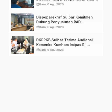
Pastikan Persiapan Tetap
calendar_month
Kam, 6 Agu 2026
Dimatangkan
Dispoparekraf Sulbar Komitmen
Dukung Penyusunan RAD
TPB/SDGs Sulawesi Barat
calendar_month
Kam, 6 Agu 2026
DKPPKB Sulbar Terima Audiensi
Kemenko Kumham Imipas RI,
Perkuat Pelayanan Kesehatan bagi
calendar_month
Kam, 6 Agu 2026
Kelompok Rentan