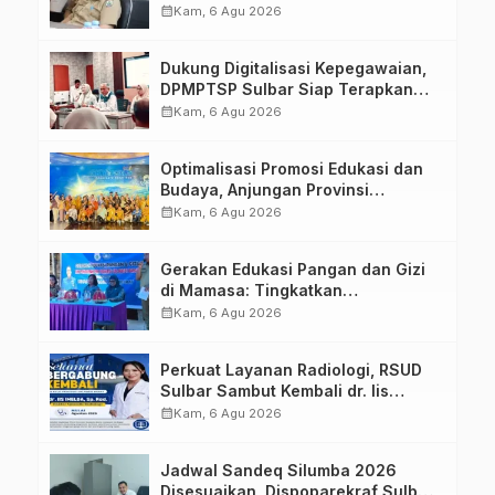
calendar_month
Kam, 6 Agu 2026
Dukung Digitalisasi Kepegawaian,
DPMPTSP Sulbar Siap Terapkan
Aplikasi FLEKSI ASN
calendar_month
Kam, 6 Agu 2026
Optimalisasi Promosi Edukasi dan
Budaya, Anjungan Provinsi
Sulawesi Barat Perkuat Kolaborasi
calendar_month
Kam, 6 Agu 2026
Strategis Bersama Sky World TMII
Gerakan Edukasi Pangan dan Gizi
di Mamasa: Tingkatkan
Pengetahuan dan Keterampilan
calendar_month
Kam, 6 Agu 2026
Keluarga dalam Pemenuhan Gizi
Perkuat Layanan Radiologi, RSUD
Sulbar Sambut Kembali dr. Iis
Imelda, Sp.Rad
calendar_month
Kam, 6 Agu 2026
Jadwal Sandeq Silumba 2026
Disesuaikan, Dispoparekraf Sulbar