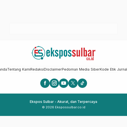
anda
Tentang Kami
Redaksi
Disclaimer
Pedoman Media Siber
Kode Etik Jurnal
Ekspos Sulbar - Akurat, dan Terpercaya
© 2026 Ekspossulbar.co.id