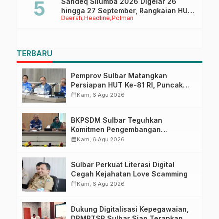
Sandeq Silumba 2026 Digelar 26
hingga 27 September, Rangkaian HUT
Daerah
Headline
Polman
Sulbar
TERBARU
Pemprov Sulbar Matangkan
Persiapan HUT Ke-81 RI, Puncak
Upacara di Lapangan Ahmad
calendar_month
Kam, 6 Agu 2026
Kirang
BKPSDM Sulbar Teguhkan
Komitmen Pengembangan
Kompetensi ASN melalui
calendar_month
Kam, 6 Agu 2026
Penandatanganan Perjanjian
Tugas Belajar 2026
Sulbar Perkuat Literasi Digital
Cegah Kejahatan Love Scamming
calendar_month
Kam, 6 Agu 2026
Dukung Digitalisasi Kepegawaian,
DPMPTSP Sulbar Siap Terapkan