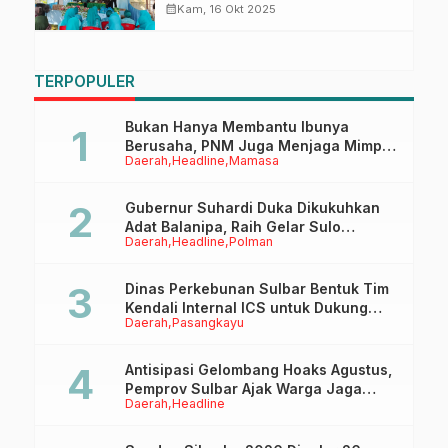
Masalah Gizi dan Stunting
calendar_month
Kam, 16 Okt 2025
TERPOPULER
Bukan Hanya Membantu Ibunya
Berusaha, PNM Juga Menjaga Mimpi
Daerah
Headline
Mamasa
Anaknya Untuk Menggapai Cita-Cita
Gubernur Suhardi Duka Dikukuhkan
Adat Balanipa, Raih Gelar Sulo
Daerah
Headline
Polman
Tappidena
Dinas Perkebunan Sulbar Bentuk Tim
Kendali Internal ICS untuk Dukung
Daerah
Pasangkayu
Sertifikasi ISPO Pekebun di
Pasangkayu
Antisipasi Gelombang Hoaks Agustus,
Pemprov Sulbar Ajak Warga Jaga
Daerah
Headline
Ruang Digital