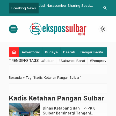
ar Mulai Bertanding,
Jadi Narasumber Sharing Session
Resmi Mundur
search
Breaking News
ih Hasil Maksimal
ASN Berdaya, Ridwan Djafar
Sekkab Pasan
Paparkan Kesiapan SDM
Firman
Pemerintahan Digital
menu
light_mode
home
Advertorial
Budaya
Daerah
Dengar Berita
Eko
TRENDING TAGS
#Sulbar
#Sulawesi Barat
#Pemprov Sulba
Beranda
»
Tag "Kadis Ketahan Pangan Sulbar"
Kadis Ketahan Pangan Sulbar
Dinas Ketapang dan TP-PKK
Sulbar Bersinergi Tangani