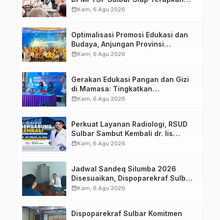
Aplikasi FLEKSI ASN
calendar_month
Kam, 6 Agu 2026
Optimalisasi Promosi Edukasi dan
Budaya, Anjungan Provinsi
Sulawesi Barat Perkuat Kolaborasi
calendar_month
Kam, 6 Agu 2026
Strategis Bersama Sky World TMII
Gerakan Edukasi Pangan dan Gizi
di Mamasa: Tingkatkan
Pengetahuan dan Keterampilan
calendar_month
Kam, 6 Agu 2026
Keluarga dalam Pemenuhan Gizi
Perkuat Layanan Radiologi, RSUD
Sulbar Sambut Kembali dr. Iis
Imelda, Sp.Rad
calendar_month
Kam, 6 Agu 2026
Jadwal Sandeq Silumba 2026
Disesuaikan, Dispoparekraf Sulbar
Pastikan Persiapan Tetap
calendar_month
Kam, 6 Agu 2026
Dimatangkan
Dispoparekraf Sulbar Komitmen