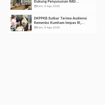
Dukung Penyusunan RAD
TPB/SDGs Sulawesi Barat
calendar_month
Kam, 6 Agu 2026
DKPPKB Sulbar Terima Audiensi
Kemenko Kumham Imipas RI,
Perkuat Pelayanan Kesehatan bagi
calendar_month
Kam, 6 Agu 2026
Kelompok Rentan