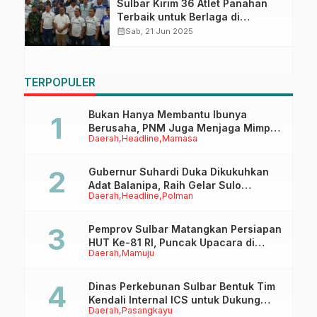
Sulbar Kirim 36 Atlet Panahan
Terbaik untuk Berlaga di
Kejuaraan Y.A.C Archery
calendar_month
Sab, 21 Jun 2025
Tournament di Palu
TERPOPULER
Bukan Hanya Membantu Ibunya
Berusaha, PNM Juga Menjaga Mimpi
Daerah
Headline
Mamasa
Anaknya Untuk Menggapai Cita-Cita
Gubernur Suhardi Duka Dikukuhkan
Adat Balanipa, Raih Gelar Sulo
Daerah
Headline
Polman
Tappidena
Pemprov Sulbar Matangkan Persiapan
HUT Ke-81 RI, Puncak Upacara di
Daerah
Mamuju
Lapangan Ahmad Kirang
Dinas Perkebunan Sulbar Bentuk Tim
Kendali Internal ICS untuk Dukung
Daerah
Pasangkayu
Sertifikasi ISPO Pekebun di