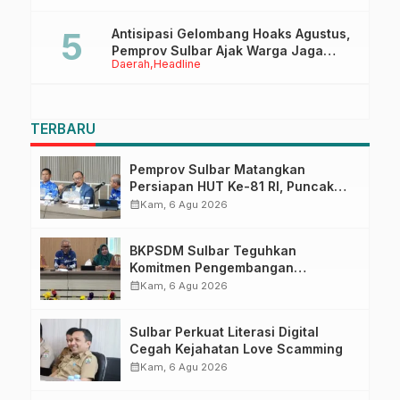
Pasangkayu
Antisipasi Gelombang Hoaks Agustus,
Pemprov Sulbar Ajak Warga Jaga
Daerah
Headline
Ruang Digital
TERBARU
Pemprov Sulbar Matangkan
Persiapan HUT Ke-81 RI, Puncak
Upacara di Lapangan Ahmad
calendar_month
Kam, 6 Agu 2026
Kirang
BKPSDM Sulbar Teguhkan
Komitmen Pengembangan
Kompetensi ASN melalui
calendar_month
Kam, 6 Agu 2026
Penandatanganan Perjanjian
Tugas Belajar 2026
Sulbar Perkuat Literasi Digital
Cegah Kejahatan Love Scamming
calendar_month
Kam, 6 Agu 2026