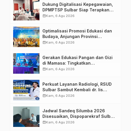
Dukung Digitalisasi Kepegawaian,
DPMPTSP Sulbar Siap Terapkan
Aplikasi FLEKSI ASN
calendar_month
Kam, 6 Agu 2026
Optimalisasi Promosi Edukasi dan
Budaya, Anjungan Provinsi
Sulawesi Barat Perkuat Kolaborasi
calendar_month
Kam, 6 Agu 2026
Strategis Bersama Sky World TMII
Gerakan Edukasi Pangan dan Gizi
di Mamasa: Tingkatkan
Pengetahuan dan Keterampilan
calendar_month
Kam, 6 Agu 2026
Keluarga dalam Pemenuhan Gizi
Perkuat Layanan Radiologi, RSUD
Sulbar Sambut Kembali dr. Iis
Imelda, Sp.Rad
calendar_month
Kam, 6 Agu 2026
Jadwal Sandeq Silumba 2026
Disesuaikan, Dispoparekraf Sulbar
Pastikan Persiapan Tetap
calendar_month
Kam, 6 Agu 2026
Dimatangkan