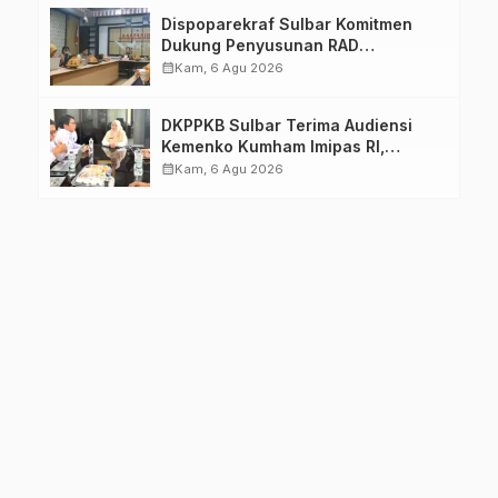
Dispoparekraf Sulbar Komitmen
Dukung Penyusunan RAD
TPB/SDGs Sulawesi Barat
calendar_month
Kam, 6 Agu 2026
DKPPKB Sulbar Terima Audiensi
Kemenko Kumham Imipas RI,
Perkuat Pelayanan Kesehatan bagi
calendar_month
Kam, 6 Agu 2026
Kelompok Rentan