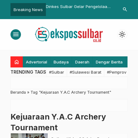
PRD Sulbar Periode
Dinkes Sulbar Gelar Pengelolaan
Ketua TP-PKK
search
Breaking News
 Dilantik 26 September
Sistem Informasi Kesehatan,
TP-PKK Pasa
Wujudkan Data Akurat untuk
2025-2030, 
Sulbar Maju dan Sejahtera
Titip Harapa
menu
light_mode
Program
home
Advertorial
Budaya
Daerah
Dengar Berita
Eko
TRENDING TAGS
#Sulbar
#Sulawesi Barat
#Pemprov Sulba
Beranda
»
Tag "Kejuaraan Y.A.C Archery Tournament"
Kejuaraan Y.A.C Archery
Tournament