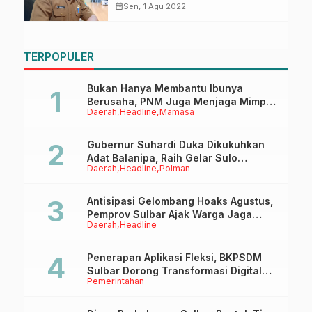
calendar_month
Sen, 1 Agu 2022
TERPOPULER
Bukan Hanya Membantu Ibunya
Berusaha, PNM Juga Menjaga Mimpi
Daerah
Headline
Mamasa
Anaknya Untuk Menggapai Cita-Cita
Gubernur Suhardi Duka Dikukuhkan
Adat Balanipa, Raih Gelar Sulo
Daerah
Headline
Polman
Tappidena
Antisipasi Gelombang Hoaks Agustus,
Pemprov Sulbar Ajak Warga Jaga
Daerah
Headline
Ruang Digital
Penerapan Aplikasi Fleksi, BKPSDM
Sulbar Dorong Transformasi Digital
Pemerintahan
Sistem Kehadiran ASN