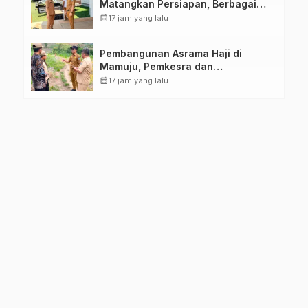
Matangkan Persiapan, Berbagai
Lomba Akan Dilaksanakan Pemprov
calendar_month
17 jam yang lalu
Sulbar
Pembangunan Asrama Haji di
Mamuju, Pemkesra dan
Kementerian Haji Sulbar Tinjau
calendar_month
17 jam yang lalu
Lokasi