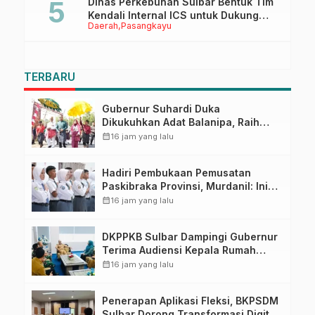
Dinas Perkebunan Sulbar Bentuk Tim
Kendali Internal ICS untuk Dukung
Daerah
Pasangkayu
Sertifikasi ISPO Pekebun di
Pasangkayu
TERBARU
Gubernur Suhardi Duka
Dikukuhkan Adat Balanipa, Raih
Gelar Sulo Tappidena
calendar_month
16 jam yang lalu
Hadiri Pembukaan Pemusatan
Paskibraka Provinsi, Murdanil: Ini
Membentuk Karakter Hingga
calendar_month
16 jam yang lalu
Kedisiplinannya
DKPPKB Sulbar Dampingi Gubernur
Terima Audiensi Kepala Rumah
Sakit TK. III Punggawa Malolo
calendar_month
16 jam yang lalu
Penerapan Aplikasi Fleksi, BKPSDM
Sulbar Dorong Transformasi Digital