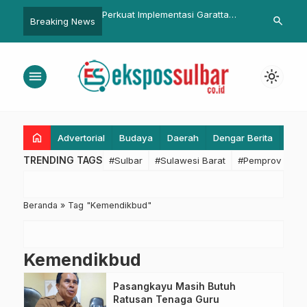
ri Polman ke Manakarra,
Perkuat Implementasi Garatta
Jelang MTQ 
search
Breaking News
lumba 2025 Ditutup
TBC, DKPPKB Sulbar Kolaborasi
Sulbar Tinja
enuh Kebanggaan
BBPK Makassar Selenggarakan
dan Akomoda
Pelatihan TBC bagi SDMK
menu
light_mode
Puskesmas
home
Advertorial
Budaya
Daerah
Dengar Berita
Eko
TRENDING TAGS
#Sulbar
#Sulawesi Barat
#Pemprov Sulba
Beranda
»
Tag "Kemendikbud"
Kemendikbud
Pasangkayu Masih Butuh
Ratusan Tenaga Guru