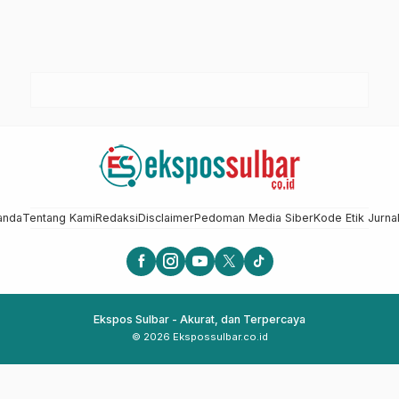
anda
Tentang Kami
Redaksi
Disclaimer
Pedoman Media Siber
Kode Etik Jurnal
Ekspos Sulbar - Akurat, dan Terpercaya
© 2026 Ekspossulbar.co.id