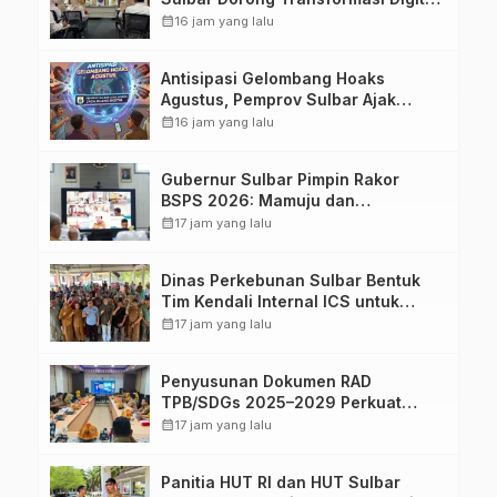
Sistem Kehadiran ASN
calendar_month
16 jam yang lalu
Antisipasi Gelombang Hoaks
Agustus, Pemprov Sulbar Ajak
Warga Jaga Ruang Digital
calendar_month
16 jam yang lalu
Gubernur Sulbar Pimpin Rakor
BSPS 2026: Mamuju dan
Pasangkayu Masih Nol Realisasi
calendar_month
17 jam yang lalu
dari Kuota 5.250 Unit
Dinas Perkebunan Sulbar Bentuk
Tim Kendali Internal ICS untuk
Dukung Sertifikasi ISPO Pekebun di
calendar_month
17 jam yang lalu
Pasangkayu
Penyusunan Dokumen RAD
TPB/SDGs 2025–2029 Perkuat
Arah Pembangunan Berkelanjutan
calendar_month
17 jam yang lalu
Sulawesi Barat
Panitia HUT RI dan HUT Sulbar