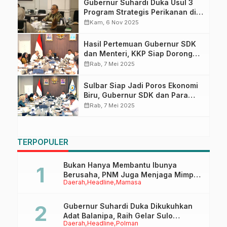
Gubernur Suhardi Duka Usul 3
Program Strategis Perikanan di
Jakarta, Ini Rinciannya
calendar_month
Kam, 6 Nov 2025
Hasil Pertemuan Gubernur SDK
dan Menteri, KKP Siap Dorong
Investasi Rp200 Miliar untuk
calendar_month
Rab, 7 Mei 2025
Sulawesi Barat
Sulbar Siap Jadi Poros Ekonomi
Biru, Gubernur SDK dan Para
Bupati Harapkan Dukungan KKP
calendar_month
Rab, 7 Mei 2025
RI
TERPOPULER
Bukan Hanya Membantu Ibunya
Berusaha, PNM Juga Menjaga Mimpi
Daerah
Headline
Mamasa
Anaknya Untuk Menggapai Cita-Cita
Gubernur Suhardi Duka Dikukuhkan
Adat Balanipa, Raih Gelar Sulo
Daerah
Headline
Polman
Tappidena