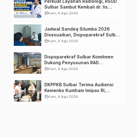
Perkuat Layanan Radiologi, RSUD
Sulbar Sambut Kembali dr. Iis
Imelda, Sp.Rad
calendar_month
Kam, 6 Agu 2026
Jadwal Sandeq Silumba 2026
Disesuaikan, Dispoparekraf Sulbar
Pastikan Persiapan Tetap
calendar_month
Kam, 6 Agu 2026
Dimatangkan
Dispoparekraf Sulbar Komitmen
Dukung Penyusunan RAD
TPB/SDGs Sulawesi Barat
calendar_month
Kam, 6 Agu 2026
DKPPKB Sulbar Terima Audiensi
Kemenko Kumham Imipas RI,
Perkuat Pelayanan Kesehatan bagi
calendar_month
Kam, 6 Agu 2026
Kelompok Rentan