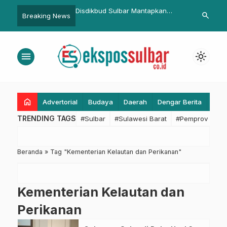
 Sulbar, PJ Bahtiar
Disdikbud Sulbar Mantapkan
Kampanye di
search
Breaking News
Sofha Marwah Ucapkan
Program Jaga Malam untuk
Janji Tuntas
sih Kepada Masyarakat
Tingkatkan Keamanan Kantor
Sulbar
menu
light_mode
home
Advertorial
Budaya
Daerah
Dengar Berita
Eko
TRENDING TAGS
#Sulbar
#Sulawesi Barat
#Pemprov Sulba
Beranda
»
Tag "Kementerian Kelautan dan Perikanan"
Kementerian Kelautan dan
Perikanan