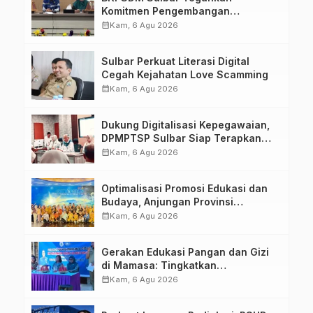
Komitmen Pengembangan
Kompetensi ASN melalui
calendar_month
Kam, 6 Agu 2026
Penandatanganan Perjanjian
Tugas Belajar 2026
Sulbar Perkuat Literasi Digital
Cegah Kejahatan Love Scamming
calendar_month
Kam, 6 Agu 2026
Dukung Digitalisasi Kepegawaian,
DPMPTSP Sulbar Siap Terapkan
Aplikasi FLEKSI ASN
calendar_month
Kam, 6 Agu 2026
Optimalisasi Promosi Edukasi dan
Budaya, Anjungan Provinsi
Sulawesi Barat Perkuat Kolaborasi
calendar_month
Kam, 6 Agu 2026
Strategis Bersama Sky World TMII
Gerakan Edukasi Pangan dan Gizi
di Mamasa: Tingkatkan
Pengetahuan dan Keterampilan
calendar_month
Kam, 6 Agu 2026
Keluarga dalam Pemenuhan Gizi