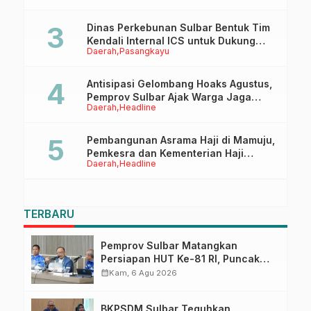
Dinas Perkebunan Sulbar Bentuk Tim
Kendali Internal ICS untuk Dukung
Daerah
Pasangkayu
Sertifikasi ISPO Pekebun di
Pasangkayu
Antisipasi Gelombang Hoaks Agustus,
Pemprov Sulbar Ajak Warga Jaga
Daerah
Headline
Ruang Digital
Pembangunan Asrama Haji di Mamuju,
Pemkesra dan Kementerian Haji
Daerah
Headline
Sulbar Tinjau Lokasi
TERBARU
Pemprov Sulbar Matangkan
Persiapan HUT Ke-81 RI, Puncak
Upacara di Lapangan Ahmad
calendar_month
Kam, 6 Agu 2026
Kirang
BKPSDM Sulbar Teguhkan