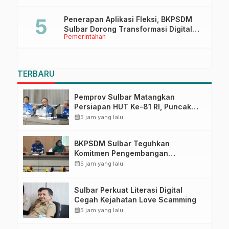
Penerapan Aplikasi Fleksi, BKPSDM
Sulbar Dorong Transformasi Digital
Pemerintahan
Sistem Kehadiran ASN
TERBARU
Pemprov Sulbar Matangkan
Persiapan HUT Ke-81 RI, Puncak
Upacara di Lapangan Ahmad
calendar_month
5 jam yang lalu
Kirang
BKPSDM Sulbar Teguhkan
Komitmen Pengembangan
Kompetensi ASN melalui
calendar_month
5 jam yang lalu
Penandatanganan Perjanjian
Tugas Belajar 2026
Sulbar Perkuat Literasi Digital
Cegah Kejahatan Love Scamming
calendar_month
5 jam yang lalu