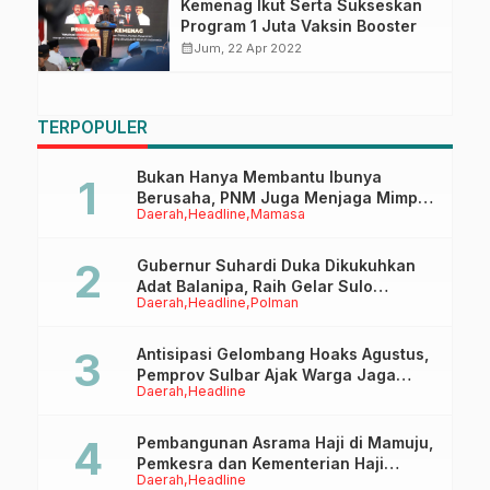
Kemenag Ikut Serta Sukseskan
Program 1 Juta Vaksin Booster
calendar_month
Jum, 22 Apr 2022
TERPOPULER
Bukan Hanya Membantu Ibunya
Berusaha, PNM Juga Menjaga Mimpi
Daerah
Headline
Mamasa
Anaknya Untuk Menggapai Cita-Cita
Gubernur Suhardi Duka Dikukuhkan
Adat Balanipa, Raih Gelar Sulo
Daerah
Headline
Polman
Tappidena
Antisipasi Gelombang Hoaks Agustus,
Pemprov Sulbar Ajak Warga Jaga
Daerah
Headline
Ruang Digital
Pembangunan Asrama Haji di Mamuju,
Pemkesra dan Kementerian Haji
Daerah
Headline
Sulbar Tinjau Lokasi