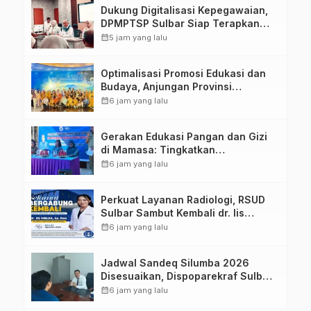
Dukung Digitalisasi Kepegawaian,
DPMPTSP Sulbar Siap Terapkan
Aplikasi FLEKSI ASN
calendar_month
5 jam yang lalu
Optimalisasi Promosi Edukasi dan
Budaya, Anjungan Provinsi
Sulawesi Barat Perkuat Kolaborasi
calendar_month
6 jam yang lalu
Strategis Bersama Sky World TMII
Gerakan Edukasi Pangan dan Gizi
di Mamasa: Tingkatkan
Pengetahuan dan Keterampilan
calendar_month
6 jam yang lalu
Keluarga dalam Pemenuhan Gizi
Perkuat Layanan Radiologi, RSUD
Sulbar Sambut Kembali dr. Iis
Imelda, Sp.Rad
calendar_month
6 jam yang lalu
Jadwal Sandeq Silumba 2026
Disesuaikan, Dispoparekraf Sulbar
Pastikan Persiapan Tetap
calendar_month
6 jam yang lalu
Dimatangkan