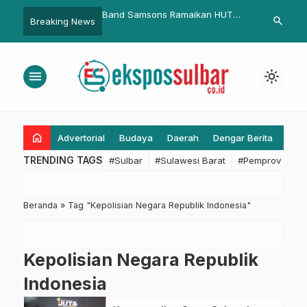
ati Pasangkayu Terima
Band Samsons Ramaikan HUT
Lima Kades P
search
Breaking News
an KDI 2018
Mamuju ke 478
Pasangkayu
menu
light_mode
home
Advertorial
Budaya
Daerah
Dengar Berita
Eko
TRENDING TAGS
#Sulbar
#Sulawesi Barat
#Pemprov Sulba
Beranda
»
Tag "Kepolisian Negara Republik Indonesia"
Kepolisian Negara Republik
Indonesia