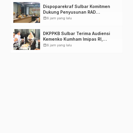
Dispoparekraf Sulbar Komitmen
Dukung Penyusunan RAD
TPB/SDGs Sulawesi Barat
calendar_month
6 jam yang lalu
DKPPKB Sulbar Terima Audiensi
Kemenko Kumham Imipas RI,
Perkuat Pelayanan Kesehatan bagi
calendar_month
6 jam yang lalu
Kelompok Rentan