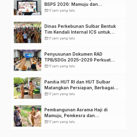
BSPS 2026: Mamuju dan
Pasangkayu Masih Nol Realisasi
calendar_month
17 jam yang lalu
dari Kuota 5.250 Unit
Dinas Perkebunan Sulbar Bentuk
Tim Kendali Internal ICS untuk
Dukung Sertifikasi ISPO Pekebun di
calendar_month
17 jam yang lalu
Pasangkayu
Penyusunan Dokumen RAD
TPB/SDGs 2025–2029 Perkuat
Arah Pembangunan Berkelanjutan
calendar_month
17 jam yang lalu
Sulawesi Barat
Panitia HUT RI dan HUT Sulbar
Matangkan Persiapan, Berbagai
Lomba Akan Dilaksanakan Pemprov
calendar_month
17 jam yang lalu
Sulbar
Pembangunan Asrama Haji di
Mamuju, Pemkesra dan
Kementerian Haji Sulbar Tinjau
calendar_month
17 jam yang lalu
Lokasi