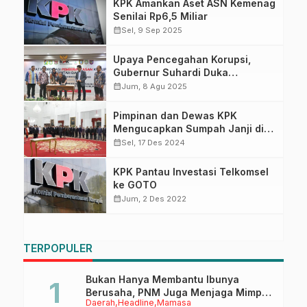
KPK Amankan Aset ASN Kemenag
Senilai Rp6,5 Miliar
calendar_month
Sel, 9 Sep 2025
Upaya Pencegahan Korupsi,
Gubernur Suhardi Duka
Koordinasi ke KPK RI
calendar_month
Jum, 8 Agu 2025
Pimpinan dan Dewas KPK
Mengucapkan Sumpah Janji di
Hadapan Presiden
calendar_month
Sel, 17 Des 2024
KPK Pantau Investasi Telkomsel
ke GOTO
calendar_month
Jum, 2 Des 2022
TERPOPULER
Bukan Hanya Membantu Ibunya
Berusaha, PNM Juga Menjaga Mimpi
Daerah
Headline
Mamasa
Anaknya Untuk Menggapai Cita-Cita