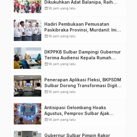
Dikukuhkan Adat Balanipa, Raih
Gelar Sulo Tappidena
calendar_month
16 jam yang lalu
Hadiri Pembukaan Pemusatan
Paskibraka Provinsi, Murdanil: Ini
Membentuk Karakter Hingga
calendar_month
16 jam yang lalu
Kedisiplinannya
DKPPKB Sulbar Dampingi Gubernur
Terima Audiensi Kepala Rumah
Sakit TK. III Punggawa Malolo
calendar_month
16 jam yang lalu
Penerapan Aplikasi Fleksi, BKPSDM
Sulbar Dorong Transformasi Digital
Sistem Kehadiran ASN
calendar_month
16 jam yang lalu
Antisipasi Gelombang Hoaks
Agustus, Pemprov Sulbar Ajak
Warga Jaga Ruang Digital
calendar_month
16 jam yang lalu
Gubernur Sulbar Pimpin Rakor