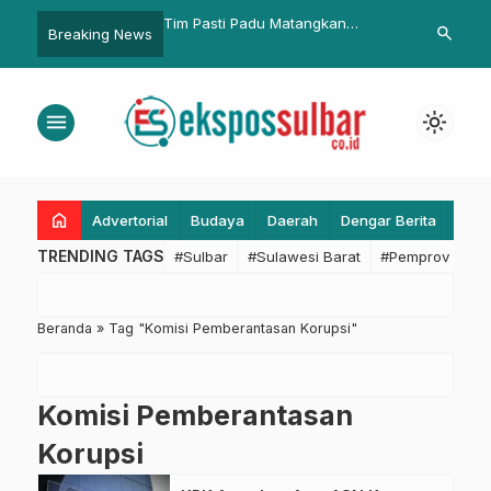
din: Koperasi Miliki
Tim Pasti Padu Matangkan
BPKPD Sulba
search
Breaking News
ting Lengkapi
Persiapan Peluncuran Pos
Penyesuaian
 Usaha Rakyat
Rujukan Stunting di RSUD Mamuju
Pastikan Kea
Akuntabilita
menu
light_mode
home
Advertorial
Budaya
Daerah
Dengar Berita
Eko
TRENDING TAGS
#Sulbar
#Sulawesi Barat
#Pemprov Sulba
Beranda
»
Tag "Komisi Pemberantasan Korupsi"
Komisi Pemberantasan
Korupsi