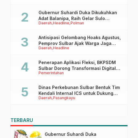
Gubernur Suhardi Duka Dikukuhkan
Adat Balanipa, Raih Gelar Sulo
Daerah
Headline
Polman
Tappidena
Antisipasi Gelombang Hoaks Agustus,
Pemprov Sulbar Ajak Warga Jaga
Daerah
Headline
Ruang Digital
Penerapan Aplikasi Fleksi, BKPSDM
Sulbar Dorong Transformasi Digital
Pemerintahan
Sistem Kehadiran ASN
Dinas Perkebunan Sulbar Bentuk Tim
Kendali Internal ICS untuk Dukung
Daerah
Pasangkayu
Sertifikasi ISPO Pekebun di
Pasangkayu
TERBARU
Gubernur Suhardi Duka