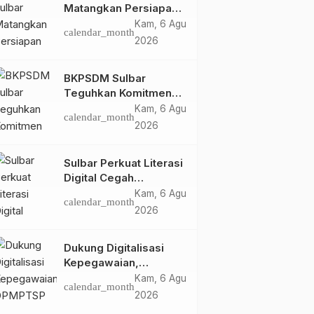
Matangkan Persiapan
HUT Ke-81 RI, Puncak
Kam, 6 Agu
calendar_month
Upacara di Lapangan
2026
Ahmad Kirang
BKPSDM Sulbar
Teguhkan Komitmen
Pengembangan
Kam, 6 Agu
calendar_month
Kompetensi ASN
2026
melalui
Penandatanganan
Sulbar Perkuat Literasi
Perjanjian Tugas
Digital Cegah
Belajar 2026
Kejahatan Love
Kam, 6 Agu
calendar_month
Scamming
2026
Dukung Digitalisasi
Kepegawaian,
DPMPTSP Sulbar Siap
Kam, 6 Agu
calendar_month
Terapkan Aplikasi
2026
FLEKSI ASN