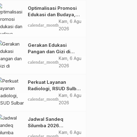
Optimalisasi Promosi
Edukasi dan Budaya,
Anjungan Provinsi
Kam, 6 Agu
calendar_month
Sulawesi Barat Perkuat
2026
Kolaborasi Strategis
Bersama Sky World
Gerakan Edukasi
TMII
Pangan dan Gizi di
Mamasa: Tingkatkan
Kam, 6 Agu
calendar_month
Pengetahuan dan
2026
Keterampilan Keluarga
dalam Pemenuhan Gizi
Perkuat Layanan
Radiologi, RSUD Sulbar
Sambut Kembali dr. Iis
Kam, 6 Agu
calendar_month
Imelda, Sp.Rad
2026
Jadwal Sandeq
Silumba 2026
Disesuaikan,
Kam, 6 Agu
calendar_month