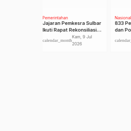
n
Nasional
Raga
emkesra Sulbar
833 Perwira Remaja TNI
120 
t Rekonsiliasi
dan Polri Dilantik
Ciay
rta BPJS
Pela
Kam, 9 Jul
Rab, 26 Jul
nth
calendar_month
calen
 Penerima
2026
2023
uran PBPU