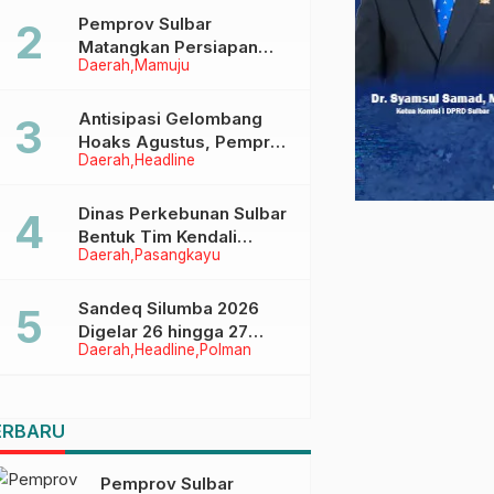
Pemprov Sulbar
Matangkan Persiapan
Daerah
Mamuju
HUT Ke-81 RI, Puncak
Upacara di Lapangan
Ahmad Kirang
Antisipasi Gelombang
Hoaks Agustus, Pemprov
Daerah
Headline
Sulbar Ajak Warga Jaga
Ruang Digital
Dinas Perkebunan Sulbar
Bentuk Tim Kendali
Daerah
Pasangkayu
Internal ICS untuk Dukung
Sertifikasi ISPO Pekebun
di Pasangkayu
Sandeq Silumba 2026
Digelar 26 hingga 27
Daerah
Headline
Polman
September, Rangkaian
HUT Sulbar
ERBARU
Pemprov Sulbar