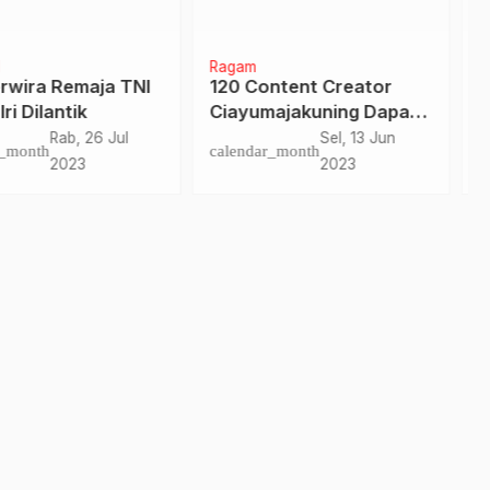
m
Daerah
Polman
Content Creator
Peserta Sandeq Silumba
umajakuning Dapat
2025 Apresiasi Komitmen
tihan
SDK-JSM, Harap Terus
Sel, 13 Jun
Jum, 15 Agu
dar_month
calendar_month
Berkelanjutan
2023
2025