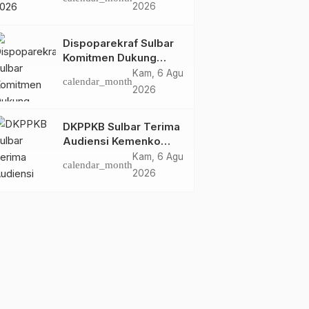
Dispoparekraf Sulbar
2026
Pastikan Persiapan
Tetap Dimatangkan
Dispoparekraf Sulbar
Komitmen Dukung
Penyusunan RAD
Kam, 6 Agu
calendar_month
TPB/SDGs Sulawesi
2026
Barat
DKPPKB Sulbar Terima
Audiensi Kemenko
Kumham Imipas RI,
Kam, 6 Agu
calendar_month
Perkuat Pelayanan
2026
Kesehatan bagi
Kelompok Rentan