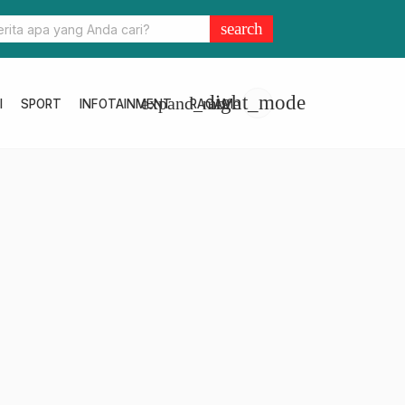
al
Prabowo Resmikan Kantor DPD Gerindra di Banten
search
light_mode
expand_more
I
SPORT
INFOTAINMENT
RAGAM