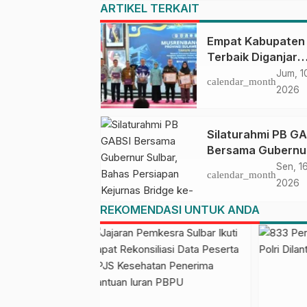
ARTIKEL TERKAIT
Empat Kabupaten
Terbaik Diganjar
Penghargaan di
Jum, 1
calendar_month
Musrenbang Sulb
2026
2027
Silaturahmi PB G
Bersama Gubernu
Sulbar, Bahas
Sen, 1
calendar_month
Persiapan Kejurn
2026
Bridge ke-60 dan
REKOMENDASI UNTUK ANDA
Kongres GABSI XX
Tahun 2026