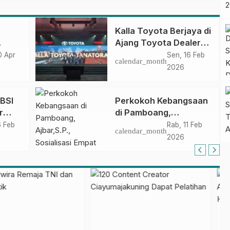
Kalla Toyota Berjaya di
Ajang Toyota Dealer
Convention 2026
0 Apr
Sen, 16 Feb
calendar_month
ar
2026
ABSI
Perkokoh Kebangsaan
r
di Pamboang,
Ajbar,S.P., Sosialisasi
6 Feb
Rab, 11 Feb
calendar_month
as
Empat Pilar di Desa
2026
Bonde
VII