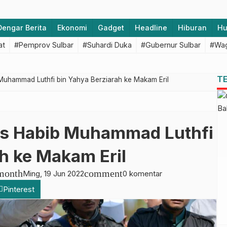
Dengar Berita
Ekonomi
Gadget
Headline
Hiburan
H
at
#Pemprov Sulbar
#Suhardi Duka
#Gubernur Sulbar
#Wag
T
Muhammad Luthfi bin Yahya Berziarah ke Makam Eril
s Habib Muhammad Luthfi
h ke Makam Eril
month
comment
Ming, 19 Jun 2022
0 komentar
Pinterest