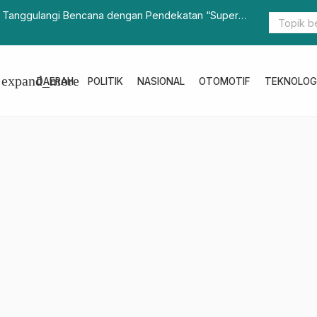
a Polres Majene Kembali Amankan Terduga Pengedar Narkoba As
Mandar
expand_more
DAERAH
POLITIK
NASIONAL
OTOMOTIF
TEKNOLOG