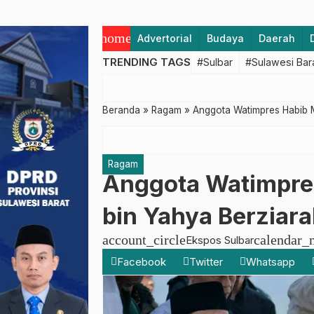
home
Advertorial
Budaya
Daerah
TRENDING TAGS
#Sulbar
#Sulawesi Bar
Beranda
»
Ragam
»
Anggota Watimpres Habib 
Ragam
Anggota Watimpre
bin Yahya Berziara
account_circle
calendar_
Ekspos Sulbar
Facebook
Twitter
Whatsapp