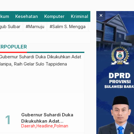
×
ukum
Kesehatan
Komputer
Kriminal
Lifestyle
Majen
ub Sulbar
#Mamuju
#Salim S. Mengga
#featured
#Polda S
ERPOPULER
Gubernur Suhardi Duka
Dikukuhkan Adat
Daerah
Headline
Polman
Balanipa, Raih Gelar Sulo
Tappidena