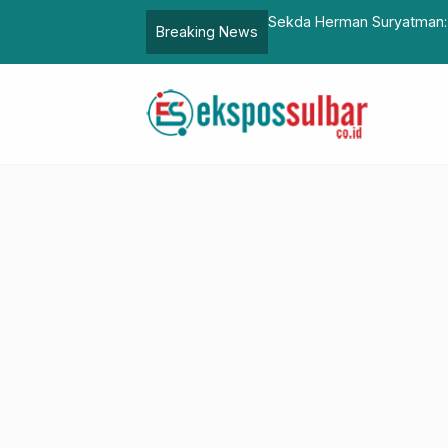
: Tanggulangi Bencana dengan Pendekatan “Super
Resnarkob
Breaking News
Polewali 