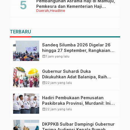
Pembangunan Asrama Haji di Mamuju,
Pemkesra dan Kementerian Haji
Daerah
Headline
Sulbar Tinjau Lokasi
TERBARU
Sandeq Silumba 2026 Digelar 26
hingga 27 September, Rangkaian
HUT Sulbar
calendar_month
1 jam yang lalu
Gubernur Suhardi Duka
Dikukuhkan Adat Balanipa, Raih
Gelar Sulo Tappidena
calendar_month
22 jam yang lalu
Hadiri Pembukaan Pemusatan
Paskibraka Provinsi, Murdanil: Ini
Membentuk Karakter Hingga
calendar_month
22 jam yang lalu
Kedisiplinannya
DKPPKB Sulbar Dampingi Gubernur
Terima Audiensi Kepala Rumah