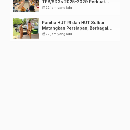
TPB/SDGs 2025–2029 Perkuat
Arah Pembangunan Berkelanjutan
calendar_month
22 jam yang lalu
Sulawesi Barat
Panitia HUT RI dan HUT Sulbar
Matangkan Persiapan, Berbagai
Lomba Akan Dilaksanakan Pemprov
calendar_month
22 jam yang lalu
Sulbar