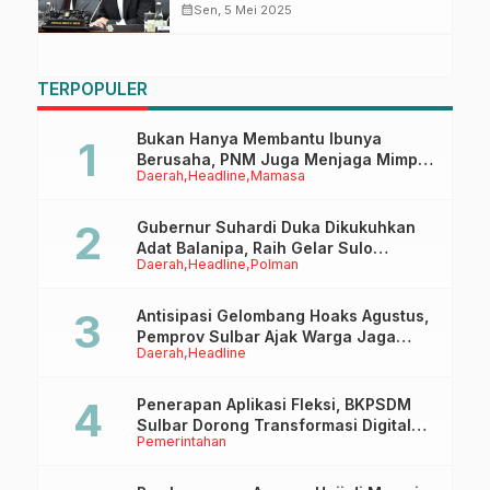
Siap Panggil KemenBUMN
calendar_month
Sen, 5 Mei 2025
TERPOPULER
Bukan Hanya Membantu Ibunya
Berusaha, PNM Juga Menjaga Mimpi
Daerah
Headline
Mamasa
Anaknya Untuk Menggapai Cita-Cita
Gubernur Suhardi Duka Dikukuhkan
Adat Balanipa, Raih Gelar Sulo
Daerah
Headline
Polman
Tappidena
Antisipasi Gelombang Hoaks Agustus,
Pemprov Sulbar Ajak Warga Jaga
Daerah
Headline
Ruang Digital
Penerapan Aplikasi Fleksi, BKPSDM
Sulbar Dorong Transformasi Digital
Pemerintahan
Sistem Kehadiran ASN