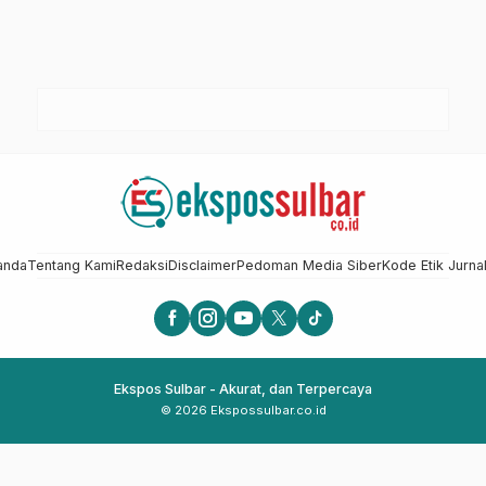
anda
Tentang Kami
Redaksi
Disclaimer
Pedoman Media Siber
Kode Etik Jurnal
Ekspos Sulbar - Akurat, dan Terpercaya
© 2026 Ekspossulbar.co.id