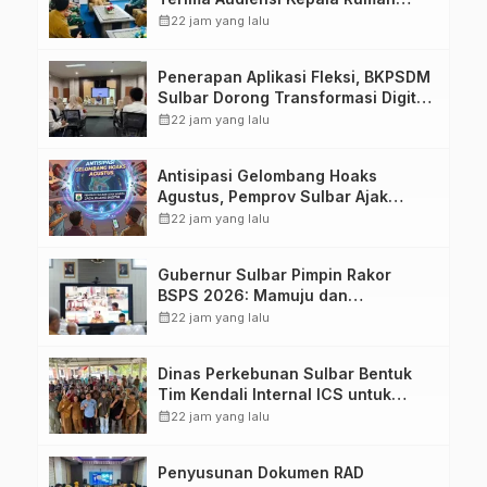
Sakit TK. III Punggawa Malolo
calendar_month
22 jam yang lalu
Penerapan Aplikasi Fleksi, BKPSDM
Sulbar Dorong Transformasi Digital
Sistem Kehadiran ASN
calendar_month
22 jam yang lalu
Antisipasi Gelombang Hoaks
Agustus, Pemprov Sulbar Ajak
Warga Jaga Ruang Digital
calendar_month
22 jam yang lalu
Gubernur Sulbar Pimpin Rakor
BSPS 2026: Mamuju dan
Pasangkayu Masih Nol Realisasi
calendar_month
22 jam yang lalu
dari Kuota 5.250 Unit
Dinas Perkebunan Sulbar Bentuk
Tim Kendali Internal ICS untuk
Dukung Sertifikasi ISPO Pekebun di
calendar_month
22 jam yang lalu
Pasangkayu
Penyusunan Dokumen RAD