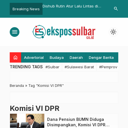
kenalkan Kartu ‘Sakti’
Dishub Rutin Atur Lalu Lintas di
Olahraga Ruti
search
Breaking News
e Dua.
Depan Kantor Gubernur Sulbar,
Fondasi Kebu
Komitmen Jaga Kestabilan
Pelayanan Pr
Mobilitas di Pusat Pemerintahan
menu
light_mode
home
Advertorial
Budaya
Daerah
Dengar Berita
Eko
TRENDING TAGS
#Sulbar
#Sulawesi Barat
#Pemprov Sulba
Beranda
»
Tag "Komisi VI DPR"
Komisi VI DPR
Dana Pensiun BUMN Diduga
Disimpangkan, Komisi VI DPR