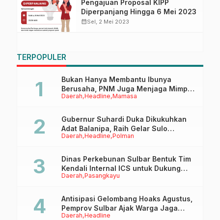
Pengajuan Proposal KIPP
Diperpanjang Hingga 6 Mei 2023
calendar_month
Sel, 2 Mei 2023
TERPOPULER
Bukan Hanya Membantu Ibunya
Berusaha, PNM Juga Menjaga Mimpi
Daerah
Headline
Mamasa
Anaknya Untuk Menggapai Cita-Cita
Gubernur Suhardi Duka Dikukuhkan
Adat Balanipa, Raih Gelar Sulo
Daerah
Headline
Polman
Tappidena
Dinas Perkebunan Sulbar Bentuk Tim
Kendali Internal ICS untuk Dukung
Daerah
Pasangkayu
Sertifikasi ISPO Pekebun di
Pasangkayu
Antisipasi Gelombang Hoaks Agustus,
Pemprov Sulbar Ajak Warga Jaga
Daerah
Headline
Ruang Digital