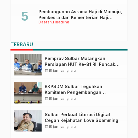
Pembangunan Asrama Haji di Mamuju,
Pemkesra dan Kementerian Haji
Daerah
Headline
Sulbar Tinjau Lokasi
TERBARU
Pemprov Sulbar Matangkan
Persiapan HUT Ke-81 RI, Puncak
Upacara di Lapangan Ahmad
calendar_month
15 jam yang lalu
Kirang
BKPSDM Sulbar Teguhkan
Komitmen Pengembangan
Kompetensi ASN melalui
calendar_month
15 jam yang lalu
Penandatanganan Perjanjian
Tugas Belajar 2026
Sulbar Perkuat Literasi Digital
Cegah Kejahatan Love Scamming
calendar_month
15 jam yang lalu