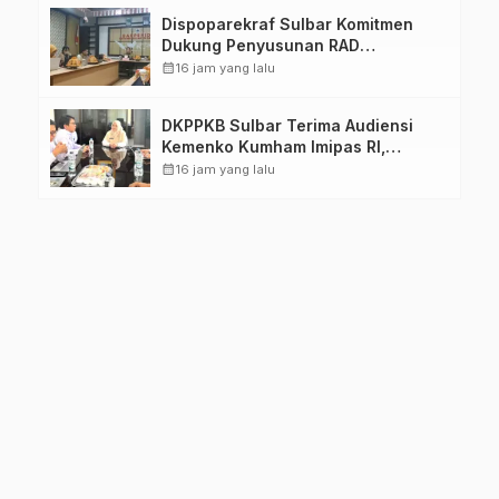
Dispoparekraf Sulbar Komitmen
Dukung Penyusunan RAD
TPB/SDGs Sulawesi Barat
calendar_month
16 jam yang lalu
DKPPKB Sulbar Terima Audiensi
Kemenko Kumham Imipas RI,
Perkuat Pelayanan Kesehatan bagi
calendar_month
16 jam yang lalu
Kelompok Rentan