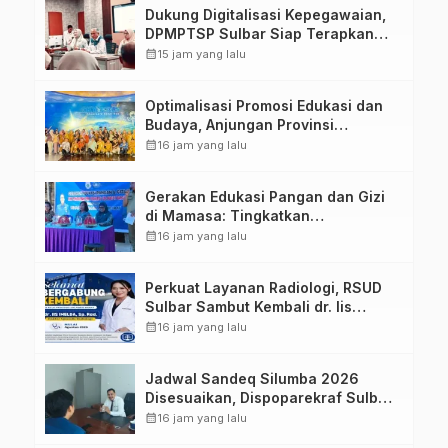
Dukung Digitalisasi Kepegawaian,
DPMPTSP Sulbar Siap Terapkan
Aplikasi FLEKSI ASN
calendar_month
15 jam yang lalu
Optimalisasi Promosi Edukasi dan
Budaya, Anjungan Provinsi
Sulawesi Barat Perkuat Kolaborasi
calendar_month
16 jam yang lalu
Strategis Bersama Sky World TMII
Gerakan Edukasi Pangan dan Gizi
di Mamasa: Tingkatkan
Pengetahuan dan Keterampilan
calendar_month
16 jam yang lalu
Keluarga dalam Pemenuhan Gizi
Perkuat Layanan Radiologi, RSUD
Sulbar Sambut Kembali dr. Iis
Imelda, Sp.Rad
calendar_month
16 jam yang lalu
Jadwal Sandeq Silumba 2026
Disesuaikan, Dispoparekraf Sulbar
Pastikan Persiapan Tetap
calendar_month
16 jam yang lalu
Dimatangkan