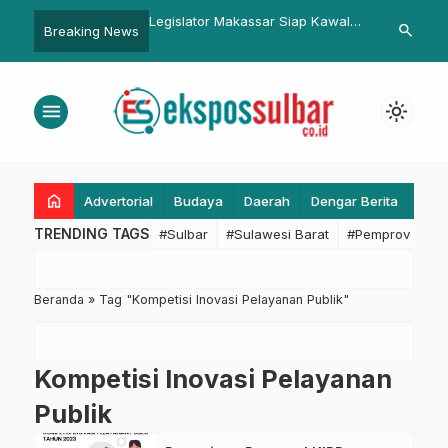
bar Hadiri Bimtek
Legislator Makassar Siap Kawal
Lanjutkan G
search
Breaking News
eb Monitoring
Pengembangan Pasar Tradisional
Obrolan Pagi
i untuk Aksi
Plh Sekprov 
si Penurunan Stunting
OPD
menu
light_mode
home
Advertorial
Budaya
Daerah
Dengar Berita
Eko
TRENDING TAGS
#Sulbar
#Sulawesi Barat
#Pemprov Sulba
Beranda
»
Tag "Kompetisi Inovasi Pelayanan Publik"
Kompetisi Inovasi Pelayanan
Publik