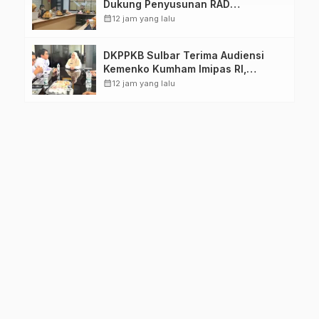
Dukung Penyusunan RAD
TPB/SDGs Sulawesi Barat
calendar_month
12 jam yang lalu
DKPPKB Sulbar Terima Audiensi
Kemenko Kumham Imipas RI,
Perkuat Pelayanan Kesehatan bagi
calendar_month
12 jam yang lalu
Kelompok Rentan