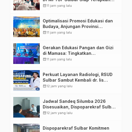
Aplikasi FLEKSI ASN
calendar_month
11 jam yang lalu
Optimalisasi Promosi Edukasi dan
Budaya, Anjungan Provinsi
Sulawesi Barat Perkuat Kolaborasi
calendar_month
11 jam yang lalu
Strategis Bersama Sky World TMII
Gerakan Edukasi Pangan dan Gizi
di Mamasa: Tingkatkan
Pengetahuan dan Keterampilan
calendar_month
11 jam yang lalu
Keluarga dalam Pemenuhan Gizi
Perkuat Layanan Radiologi, RSUD
Sulbar Sambut Kembali dr. Iis
Imelda, Sp.Rad
calendar_month
12 jam yang lalu
Jadwal Sandeq Silumba 2026
Disesuaikan, Dispoparekraf Sulbar
Pastikan Persiapan Tetap
calendar_month
12 jam yang lalu
Dimatangkan
Dispoparekraf Sulbar Komitmen