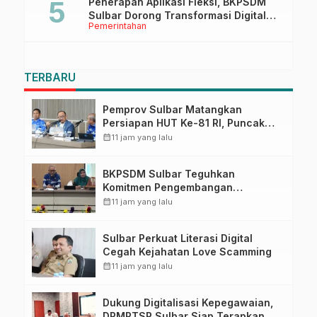
Penerapan Aplikasi Fleksi, BKPSDM
Sulbar Dorong Transformasi Digital
Pemerintahan
Sistem Kehadiran ASN
TERBARU
Pemprov Sulbar Matangkan
Persiapan HUT Ke-81 RI, Puncak
Upacara di Lapangan Ahmad
calendar_month
11 jam yang lalu
Kirang
BKPSDM Sulbar Teguhkan
Komitmen Pengembangan
Kompetensi ASN melalui
calendar_month
11 jam yang lalu
Penandatanganan Perjanjian
Tugas Belajar 2026
Sulbar Perkuat Literasi Digital
Cegah Kejahatan Love Scamming
calendar_month
11 jam yang lalu
Dukung Digitalisasi Kepegawaian,
DPMPTSP Sulbar Siap Terapkan