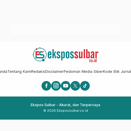
anda
Tentang Kami
Redaksi
Disclaimer
Pedoman Media Siber
Kode Etik Jurnal
Ekspos Sulbar - Akurat, dan Terpercaya
© 2026 Ekspossulbar.co.id