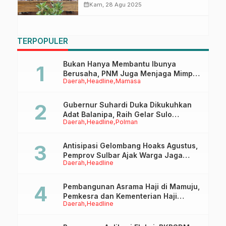
Tradisional
calendar_month
Kam, 28 Agu 2025
TERPOPULER
Bukan Hanya Membantu Ibunya
Berusaha, PNM Juga Menjaga Mimpi
Daerah
Headline
Mamasa
Anaknya Untuk Menggapai Cita-Cita
Gubernur Suhardi Duka Dikukuhkan
Adat Balanipa, Raih Gelar Sulo
Daerah
Headline
Polman
Tappidena
Antisipasi Gelombang Hoaks Agustus,
Pemprov Sulbar Ajak Warga Jaga
Daerah
Headline
Ruang Digital
Pembangunan Asrama Haji di Mamuju,
Pemkesra dan Kementerian Haji
Daerah
Headline
Sulbar Tinjau Lokasi