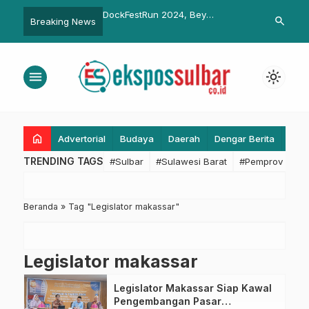
ektor Unggulan dan
DockFestRun 2024, Bey
Dukung Keber
search
Breaking News
lusi Ekonomi, BI
Machmudin: 3.000 Pelari Jadi
Pembangunan
Strategi Pertumbuhan
Contoh Hidup Sehat
Sulbar Siap 
Retret Pemprov
Sektor Retrib
menu
light_mode
home
Advertorial
Budaya
Daerah
Dengar Berita
Eko
TRENDING TAGS
#Sulbar
#Sulawesi Barat
#Pemprov Sulba
Beranda
»
Tag "Legislator makassar"
Legislator makassar
Legislator Makassar Siap Kawal
Pengembangan Pasar