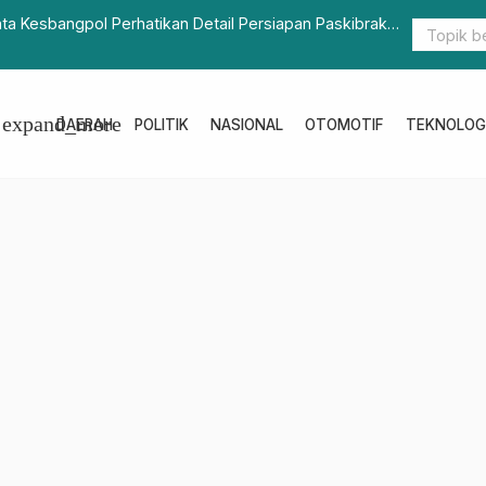
 Paskibraka
Ajbar, S.P. Dorong Penguatan Pendidikan dan Infrastru
Sosialisasi Empat Pilar
expand_more
DAERAH
POLITIK
NASIONAL
OTOMOTIF
TEKNOLOG