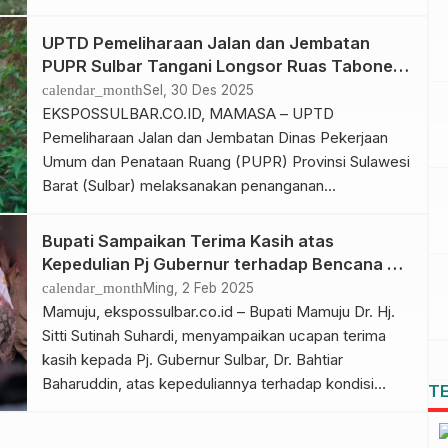
hujan tinggi yang berlangsung cukup lama hingga
menyebabkan kondisi tanah menjadi labil.
UPTD Pemeliharaan Jalan dan Jembatan
Berdasarkan laporan Badan Penanggulangan Bencana
PUPR Sulbar Tangani Longsor Ruas Tabone–
Daerah (BPBD) Kabupaten Mamasa, hujan deras yang
Nosu Mamasa
calendar_month
Sel, 30 Des 2025
mengguyur wilayah Kecamatan Aralle mengakibatkan
EKSPOSSULBAR.CO.ID, MAMASA – UPTD
[…]
Pemeliharaan Jalan dan Jembatan Dinas Pekerjaan
Umum dan Penataan Ruang (PUPR) Provinsi Sulawesi
Barat (Sulbar) melaksanakan penanganan
pembersihan material longsoran di ruas jalan Tabone–
Nosu, Kabupaten Mamasa, Sulbar, pada 22 hingga 27
Bupati Sampaikan Terima Kasih atas
Desember 2025. Penanganan longsoran ini dilakukan
Kepedulian Pj Gubernur terhadap Bencana di
guna memastikan kelancaran dan keamanan arus lalu
Mamuju
calendar_month
Ming, 2 Feb 2025
lintas, khususnya bagi masyarakat yang melintas di
Mamuju, ekspossulbar.co.id – Bupati Mamuju Dr. Hj.
[…]
Sitti Sutinah Suhardi, menyampaikan ucapan terima
kasih kepada Pj. Gubernur Sulbar, Dr. Bahtiar
Baharuddin, atas kepeduliannya terhadap kondisi
T
masyarakat yang telah tertimpa bencana di
Kabupaten Mamuju. Hal itu disampaikan Sutinah saat