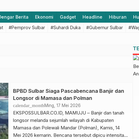
Dengar Berita
Ekonomi
Gadget
Headline
Hiburan
H
at
#Pemprov Sulbar
#Suhardi Duka
#Gubernur Sulbar
#Wag
T
BPBD Sulbar Siaga Pascabencana Banjir dan
Longsor di Mamasa dan Polman
calendar_month
Ming, 17 Mei 2026
EKSPOSSULBAR.CO.ID, MAMUJU – Banjir dan tanah
longsor melanda sejumlah wilayah di Kabupaten
Mamasa dan Polewali Mandar (Polman), Kamis, 14
Mei 2026 kemarin. Bencana tersebut dipicu intensitas