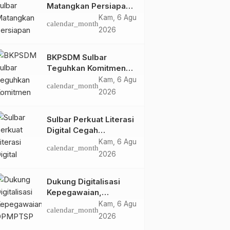
Matangkan Persiapan
HUT Ke-81 RI, Puncak
Kam, 6 Agu
calendar_month
Upacara di Lapangan
2026
Ahmad Kirang
BKPSDM Sulbar
Teguhkan Komitmen
Pengembangan
Kam, 6 Agu
calendar_month
Kompetensi ASN
2026
melalui
Penandatanganan
Sulbar Perkuat Literasi
Perjanjian Tugas
Digital Cegah
Belajar 2026
Kejahatan Love
Kam, 6 Agu
calendar_month
Scamming
2026
Dukung Digitalisasi
Kepegawaian,
DPMPTSP Sulbar Siap
Kam, 6 Agu
calendar_month
Terapkan Aplikasi
2026
FLEKSI ASN