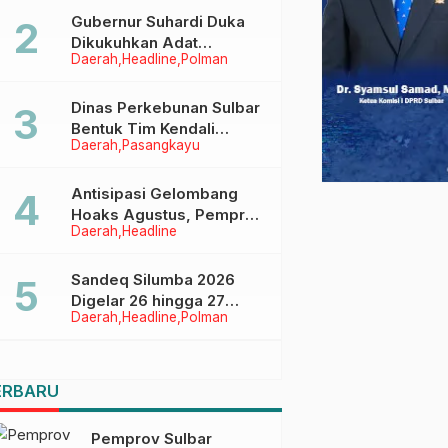
Menggapai Cita-Cita
Gubernur Suhardi Duka
Dikukuhkan Adat
Daerah
Headline
Polman
Balanipa, Raih Gelar Sulo
Tappidena
Dinas Perkebunan Sulbar
Bentuk Tim Kendali
Daerah
Pasangkayu
Internal ICS untuk Dukung
Sertifikasi ISPO Pekebun
di Pasangkayu
Antisipasi Gelombang
Hoaks Agustus, Pemprov
Daerah
Headline
Sulbar Ajak Warga Jaga
Ruang Digital
Sandeq Silumba 2026
Digelar 26 hingga 27
Daerah
Headline
Polman
September, Rangkaian
HUT Sulbar
ERBARU
Pemprov Sulbar