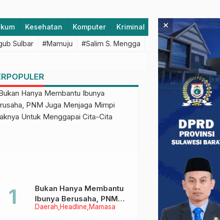
×
ukum
Kesehatan
Komputer
Kriminal
Lifestyle
Majen
ub Sulbar
#Mamuju
#Salim S. Mengga
#featured
#Polda S
ERPOPULER
Bukan Hanya Membantu
Ibunya Berusaha, PNM
Daerah
Headline
Mamasa
Juga Menjaga Mimpi
Anaknya Untuk