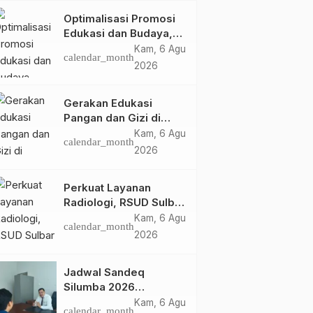
Optimalisasi Promosi
Edukasi dan Budaya,
Anjungan Provinsi
Kam, 6 Agu
calendar_month
Sulawesi Barat Perkuat
2026
Kolaborasi Strategis
Bersama Sky World
Gerakan Edukasi
TMII
Pangan dan Gizi di
Mamasa: Tingkatkan
Kam, 6 Agu
calendar_month
Pengetahuan dan
2026
Keterampilan Keluarga
dalam Pemenuhan Gizi
Perkuat Layanan
Radiologi, RSUD Sulbar
Sambut Kembali dr. Iis
Kam, 6 Agu
calendar_month
Imelda, Sp.Rad
2026
Jadwal Sandeq
Silumba 2026
Disesuaikan,
Kam, 6 Agu
calendar_month