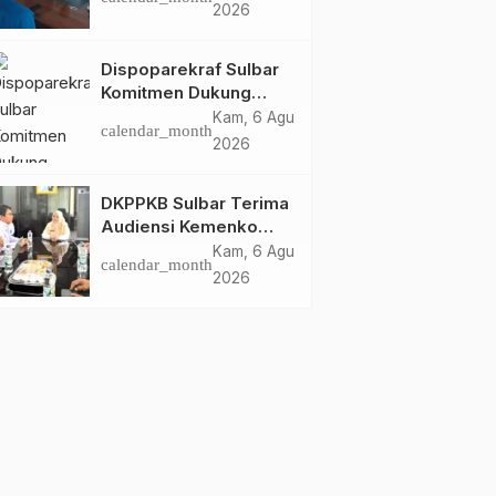
Dispoparekraf Sulbar
2026
Pastikan Persiapan
Tetap Dimatangkan
Dispoparekraf Sulbar
Komitmen Dukung
Penyusunan RAD
Kam, 6 Agu
calendar_month
TPB/SDGs Sulawesi
2026
Barat
DKPPKB Sulbar Terima
Audiensi Kemenko
Kumham Imipas RI,
Kam, 6 Agu
calendar_month
Perkuat Pelayanan
2026
Kesehatan bagi
Kelompok Rentan