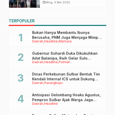
Inspirasi Generasi Emas
calendar_month
Ming, 4 Mei 2025
TERPOPULER
Bukan Hanya Membantu Ibunya
Berusaha, PNM Juga Menjaga Mimpi
Daerah
Headline
Mamasa
Anaknya Untuk Menggapai Cita-Cita
Gubernur Suhardi Duka Dikukuhkan
Adat Balanipa, Raih Gelar Sulo
Daerah
Headline
Polman
Tappidena
Dinas Perkebunan Sulbar Bentuk Tim
Kendali Internal ICS untuk Dukung
Daerah
Pasangkayu
Sertifikasi ISPO Pekebun di
Pasangkayu
Antisipasi Gelombang Hoaks Agustus,
Pemprov Sulbar Ajak Warga Jaga
Daerah
Headline
Ruang Digital