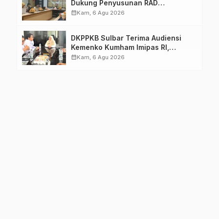
Dukung Penyusunan RAD
TPB/SDGs Sulawesi Barat
calendar_month
Kam, 6 Agu 2026
DKPPKB Sulbar Terima Audiensi
Kemenko Kumham Imipas RI,
Perkuat Pelayanan Kesehatan bagi
calendar_month
Kam, 6 Agu 2026
Kelompok Rentan