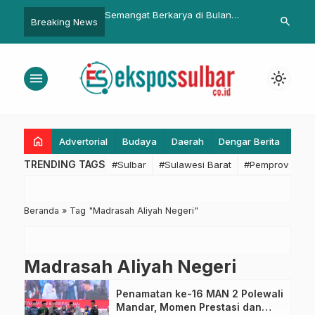
i Pemprov dan Polda
Semangat Berkarya di Bulan
Peserta Apres
search
Breaking News
lar Gerakan Pangan
Ramadan, Anjungan Sulbar Tetap
Pelaksanaan
Car Free Day Mamuju
Latihan untuk Soul of Youth di
2025
TMII
menu
light_mode
home
Advertorial
Budaya
Daerah
Dengar Berita
Eko
TRENDING TAGS
#Sulbar
#Sulawesi Barat
#Pemprov Sulba
Beranda
»
Tag "Madrasah Aliyah Negeri"
Madrasah Aliyah Negeri
Penamatan ke-16 MAN 2 Polewali
Mandar, Momen Prestasi dan