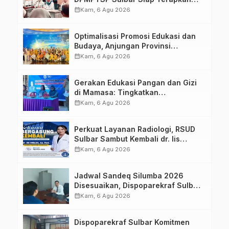
Aplikasi FLEKSI ASN
calendar_month
Kam, 6 Agu 2026
Optimalisasi Promosi Edukasi dan
Budaya, Anjungan Provinsi
Sulawesi Barat Perkuat Kolaborasi
calendar_month
Kam, 6 Agu 2026
Strategis Bersama Sky World TMII
Gerakan Edukasi Pangan dan Gizi
di Mamasa: Tingkatkan
Pengetahuan dan Keterampilan
calendar_month
Kam, 6 Agu 2026
Keluarga dalam Pemenuhan Gizi
Perkuat Layanan Radiologi, RSUD
Sulbar Sambut Kembali dr. Iis
Imelda, Sp.Rad
calendar_month
Kam, 6 Agu 2026
Jadwal Sandeq Silumba 2026
Disesuaikan, Dispoparekraf Sulbar
Pastikan Persiapan Tetap
calendar_month
Kam, 6 Agu 2026
Dimatangkan
Dispoparekraf Sulbar Komitmen