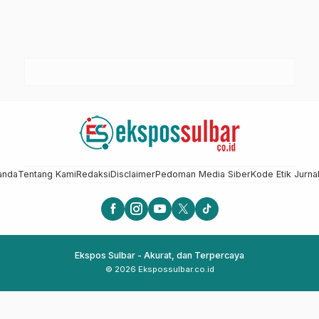
anda
Tentang Kami
Redaksi
Disclaimer
Pedoman Media Siber
Kode Etik Jurnal
Ekspos Sulbar - Akurat, dan Terpercaya
© 2026 Ekspossulbar.co.id