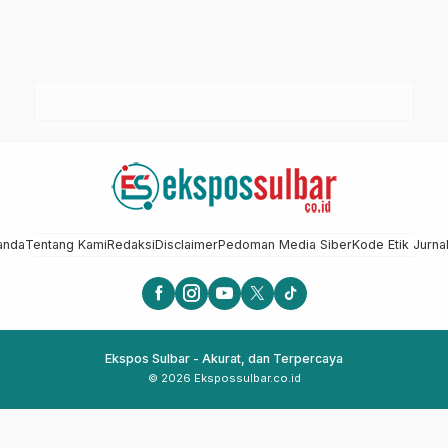
anda
Tentang Kami
Redaksi
Disclaimer
Pedoman Media Siber
Kode Etik Jurnal
Ekspos Sulbar - Akurat, dan Terpercaya
© 2026 Ekspossulbar.co.id