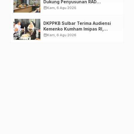
Dukung Penyusunan RAD
TPB/SDGs Sulawesi Barat
calendar_month
Kam, 6 Agu 2026
DKPPKB Sulbar Terima Audiensi
Kemenko Kumham Imipas RI,
Perkuat Pelayanan Kesehatan bagi
calendar_month
Kam, 6 Agu 2026
Kelompok Rentan