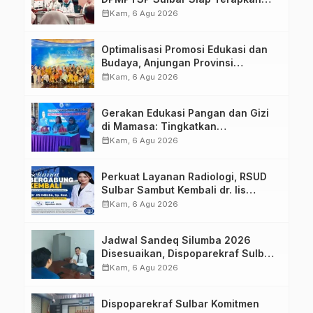
Aplikasi FLEKSI ASN
calendar_month
Kam, 6 Agu 2026
Optimalisasi Promosi Edukasi dan
Budaya, Anjungan Provinsi
Sulawesi Barat Perkuat Kolaborasi
calendar_month
Kam, 6 Agu 2026
Strategis Bersama Sky World TMII
Gerakan Edukasi Pangan dan Gizi
di Mamasa: Tingkatkan
Pengetahuan dan Keterampilan
calendar_month
Kam, 6 Agu 2026
Keluarga dalam Pemenuhan Gizi
Perkuat Layanan Radiologi, RSUD
Sulbar Sambut Kembali dr. Iis
Imelda, Sp.Rad
calendar_month
Kam, 6 Agu 2026
Jadwal Sandeq Silumba 2026
Disesuaikan, Dispoparekraf Sulbar
Pastikan Persiapan Tetap
calendar_month
Kam, 6 Agu 2026
Dimatangkan
Dispoparekraf Sulbar Komitmen