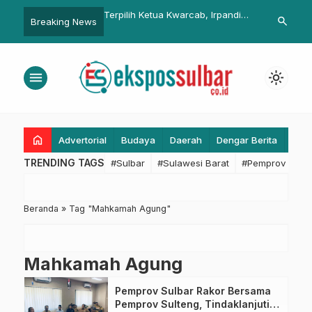
Polda Sulbar Pimpin
Terpilih Ketua Kwarcab, Irpandi
Tahap Awal
search
Breaking News
tegis: Perkuat Sinergi
Fokus Benahi Infrastruktur
2026: Pemer
ansformasi
Organisasi
Sepakat Wuj
an Lalu Lintas
yang Respons
menu
light_mode
home
Advertorial
Budaya
Daerah
Dengar Berita
Eko
TRENDING TAGS
#Sulbar
#Sulawesi Barat
#Pemprov Sulba
Beranda
»
Tag "Mahkamah Agung"
Mahkamah Agung
Pemprov Sulbar Rakor Bersama
Pemprov Sulteng, Tindaklanjuti