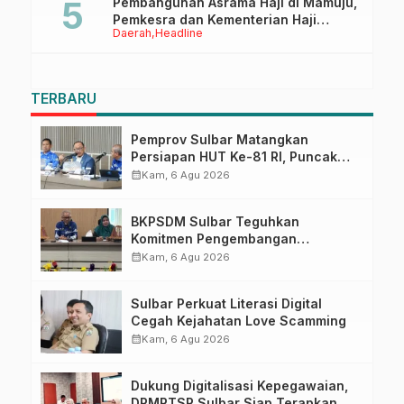
Pembangunan Asrama Haji di Mamuju,
Pemkesra dan Kementerian Haji
Daerah
Headline
Sulbar Tinjau Lokasi
TERBARU
Pemprov Sulbar Matangkan
Persiapan HUT Ke-81 RI, Puncak
Upacara di Lapangan Ahmad
calendar_month
Kam, 6 Agu 2026
Kirang
BKPSDM Sulbar Teguhkan
Komitmen Pengembangan
Kompetensi ASN melalui
calendar_month
Kam, 6 Agu 2026
Penandatanganan Perjanjian
Tugas Belajar 2026
Sulbar Perkuat Literasi Digital
Cegah Kejahatan Love Scamming
calendar_month
Kam, 6 Agu 2026
Dukung Digitalisasi Kepegawaian,
DPMPTSP Sulbar Siap Terapkan