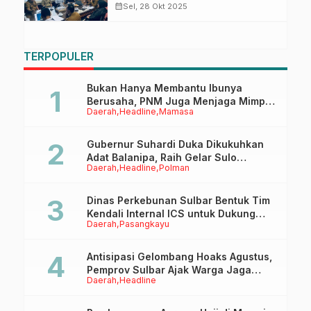
Keputusan MA
calendar_month
Sel, 28 Okt 2025
TERPOPULER
Bukan Hanya Membantu Ibunya
Berusaha, PNM Juga Menjaga Mimpi
Daerah
Headline
Mamasa
Anaknya Untuk Menggapai Cita-Cita
Gubernur Suhardi Duka Dikukuhkan
Adat Balanipa, Raih Gelar Sulo
Daerah
Headline
Polman
Tappidena
Dinas Perkebunan Sulbar Bentuk Tim
Kendali Internal ICS untuk Dukung
Daerah
Pasangkayu
Sertifikasi ISPO Pekebun di
Pasangkayu
Antisipasi Gelombang Hoaks Agustus,
Pemprov Sulbar Ajak Warga Jaga
Daerah
Headline
Ruang Digital