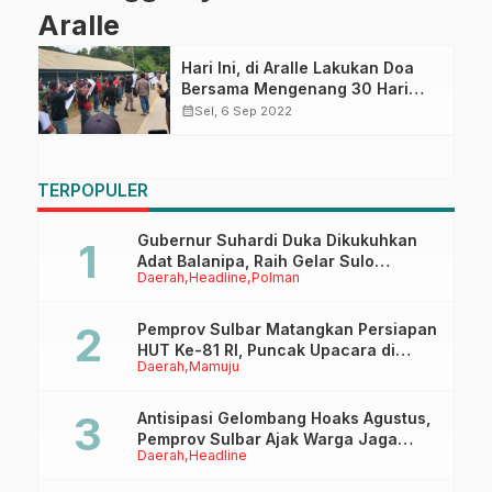
Aralle
Hari Ini, di Aralle Lakukan Doa
Bersama Mengenang 30 Hari
Meninggalnya Pasutri
calendar_month
Sel, 6 Sep 2022
TERPOPULER
Gubernur Suhardi Duka Dikukuhkan
Adat Balanipa, Raih Gelar Sulo
Daerah
Headline
Polman
Tappidena
Pemprov Sulbar Matangkan Persiapan
HUT Ke-81 RI, Puncak Upacara di
Daerah
Mamuju
Lapangan Ahmad Kirang
Antisipasi Gelombang Hoaks Agustus,
Pemprov Sulbar Ajak Warga Jaga
Daerah
Headline
Ruang Digital