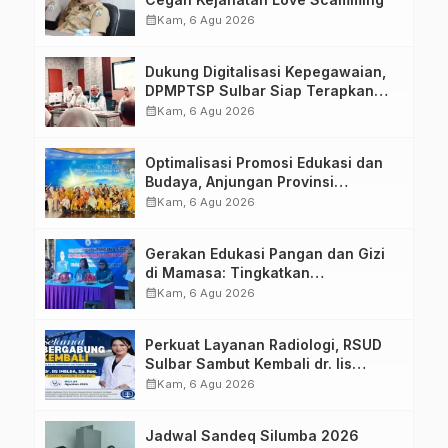
calendar_month
Kam, 6 Agu 2026
Dukung Digitalisasi Kepegawaian,
DPMPTSP Sulbar Siap Terapkan
Aplikasi FLEKSI ASN
calendar_month
Kam, 6 Agu 2026
Optimalisasi Promosi Edukasi dan
Budaya, Anjungan Provinsi
Sulawesi Barat Perkuat Kolaborasi
calendar_month
Kam, 6 Agu 2026
Strategis Bersama Sky World TMII
Gerakan Edukasi Pangan dan Gizi
di Mamasa: Tingkatkan
Pengetahuan dan Keterampilan
calendar_month
Kam, 6 Agu 2026
Keluarga dalam Pemenuhan Gizi
Perkuat Layanan Radiologi, RSUD
Sulbar Sambut Kembali dr. Iis
Imelda, Sp.Rad
calendar_month
Kam, 6 Agu 2026
Jadwal Sandeq Silumba 2026