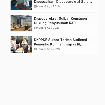
Disesuaikan, Dispoparekraf Sulbar
Pastikan Persiapan Tetap
calendar_month
Kam, 6 Agu 2026
Dimatangkan
Dispoparekraf Sulbar Komitmen
Dukung Penyusunan RAD
TPB/SDGs Sulawesi Barat
calendar_month
Kam, 6 Agu 2026
DKPPKB Sulbar Terima Audiensi
Kemenko Kumham Imipas RI,
Perkuat Pelayanan Kesehatan bagi
calendar_month
Kam, 6 Agu 2026
Kelompok Rentan