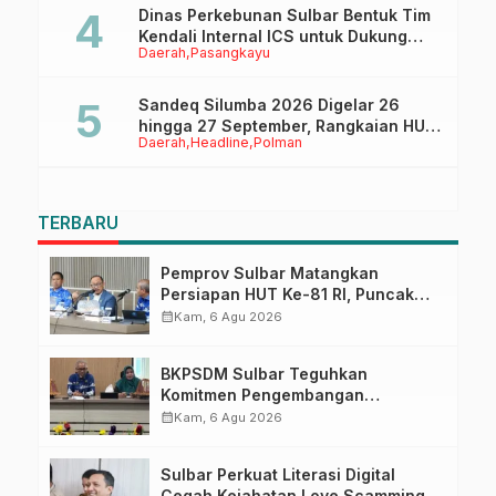
Dinas Perkebunan Sulbar Bentuk Tim
Kendali Internal ICS untuk Dukung
Daerah
Pasangkayu
Sertifikasi ISPO Pekebun di
Pasangkayu
Sandeq Silumba 2026 Digelar 26
hingga 27 September, Rangkaian HUT
Daerah
Headline
Polman
Sulbar
TERBARU
Pemprov Sulbar Matangkan
Persiapan HUT Ke-81 RI, Puncak
Upacara di Lapangan Ahmad
calendar_month
Kam, 6 Agu 2026
Kirang
BKPSDM Sulbar Teguhkan
Komitmen Pengembangan
Kompetensi ASN melalui
calendar_month
Kam, 6 Agu 2026
Penandatanganan Perjanjian
Tugas Belajar 2026
Sulbar Perkuat Literasi Digital
Cegah Kejahatan Love Scamming