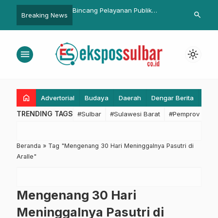
mail Dampingi Gubernur
Bincang Pelayanan Publik
Panitia HUT 
search
Breaking News
tik Pejabat Fungsional,
Hadirkan Ombudsman
Matangkan Pe
fisiensi
Lomba Akan 
Pemprov Sul
menu
light_mode
home
Advertorial
Budaya
Daerah
Dengar Berita
Eko
TRENDING TAGS
#Sulbar
#Sulawesi Barat
#Pemprov Sulba
Beranda
»
Tag "Mengenang 30 Hari Meninggalnya Pasutri di
Aralle"
Mengenang 30 Hari
Meninggalnya Pasutri di