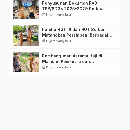
Penyusunan Dokumen RAD
TPB/SDGs 2025–2029 Perkuat
Arah Pembangunan Berkelanjutan
calendar_month
11 jam yang lalu
Sulawesi Barat
Panitia HUT RI dan HUT Sulbar
Matangkan Persiapan, Berbagai
Lomba Akan Dilaksanakan Pemprov
calendar_month
11 jam yang lalu
Sulbar
Pembangunan Asrama Haji di
Mamuju, Pemkesra dan
Kementerian Haji Sulbar Tinjau
calendar_month
11 jam yang lalu
Lokasi