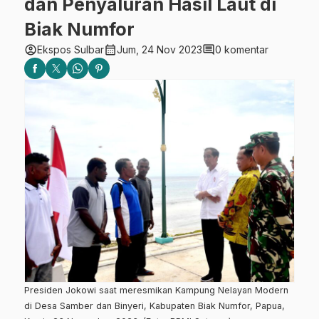
dan Penyaluran Hasil Laut di
Biak Numfor
account_circle
calendar_month
comment
Ekspos Sulbar
Jum, 24 Nov 2023
0 komentar
Presiden Jokowi saat meresmikan Kampung Nelayan Modern
di Desa Samber dan Binyeri, Kabupaten Biak Numfor, Papua,