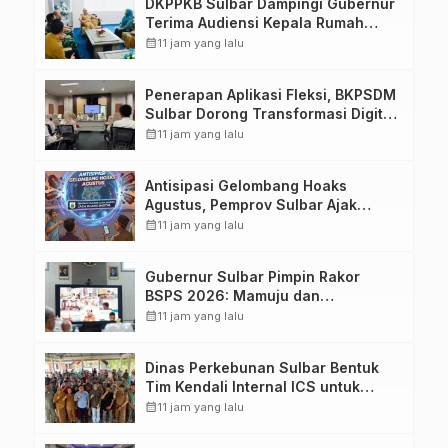
DKPPKB Sulbar Dampingi Gubernur
Terima Audiensi Kepala Rumah
Sakit TK. III Punggawa Malolo
calendar_month
11 jam yang lalu
Penerapan Aplikasi Fleksi, BKPSDM
Sulbar Dorong Transformasi Digital
Sistem Kehadiran ASN
calendar_month
11 jam yang lalu
Antisipasi Gelombang Hoaks
Agustus, Pemprov Sulbar Ajak
Warga Jaga Ruang Digital
calendar_month
11 jam yang lalu
Gubernur Sulbar Pimpin Rakor
BSPS 2026: Mamuju dan
Pasangkayu Masih Nol Realisasi
calendar_month
11 jam yang lalu
dari Kuota 5.250 Unit
Dinas Perkebunan Sulbar Bentuk
Tim Kendali Internal ICS untuk
Dukung Sertifikasi ISPO Pekebun di
calendar_month
11 jam yang lalu
Pasangkayu