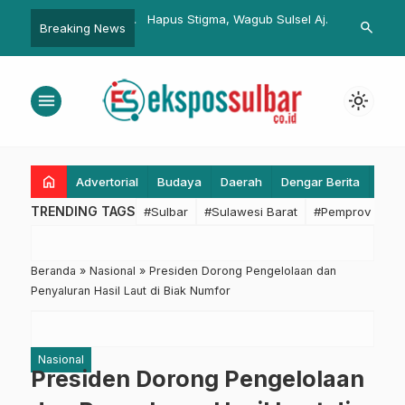
 Sulbar Hadiri Rakor
Hapus Stigma, Wagub Sulsel Ajak
Prestasi Men
search
Breaking News
…
njut Pembentukan
Penyandang Disabilitas Terus
Wakili Indone
mprov dan Pemkab
Berkarya dan Berperan dalam
Sepak Takra
kolaborasi
Pembangunan
menu
light_mode
home
Advertorial
Budaya
Daerah
Dengar Berita
Eko
TRENDING TAGS
#Sulbar
#Sulawesi Barat
#Pemprov Sulba
Beranda
»
Nasional
»
Presiden Dorong Pengelolaan dan
Penyaluran Hasil Laut di Biak Numfor
Nasional
Presiden Dorong Pengelolaan