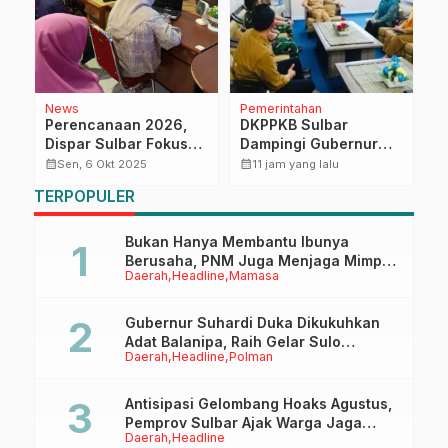
News
Pemerintahan
D
Perencanaan 2026,
DKPPKB Sulbar
D
si
Dispar Sulbar Fokus
Dampingi Gubernur
R
Pencapaian Program
Terima Audiensi
P
calendar_month
calendar_month
calendar_month
Sen, 6 Okt 2025
11 jam yang lalu
ng
Prioritas SDK-JSM
Kepala Rumah Sakit
TERPOPULER
TK. III Punggawa
Malolo
Bukan Hanya Membantu Ibunya
Berusaha, PNM Juga Menjaga Mimpi
Daerah
Headline
Mamasa
Anaknya Untuk Menggapai Cita-Cita
Gubernur Suhardi Duka Dikukuhkan
Adat Balanipa, Raih Gelar Sulo
Daerah
Headline
Polman
Tappidena
Antisipasi Gelombang Hoaks Agustus,
Pemprov Sulbar Ajak Warga Jaga
Daerah
Headline
Ruang Digital