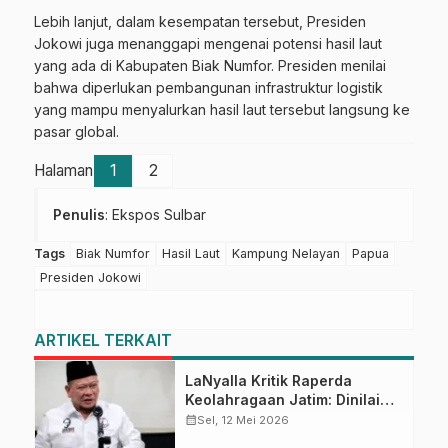
Lebih lanjut, dalam kesempatan tersebut, Presiden
Jokowi juga menanggapi mengenai potensi hasil laut
yang ada di Kabupaten Biak Numfor. Presiden menilai
bahwa diperlukan pembangunan infrastruktur logistik
yang mampu menyalurkan hasil laut tersebut langsung ke
pasar global.
Halaman
1
2
Penulis
: Ekspos Sulbar
Tags
Biak Numfor
Hasil Laut
Kampung Nelayan
Papua
Presiden Jokowi
ARTIKEL TERKAIT
LaNyalla Kritik Raperda
Keolahragaan Jatim: Dinilai
Preteli Peran KONI
calendar_month
Sel, 12 Mei 2026