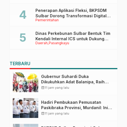
Penerapan Aplikasi Fleksi, BKPSDM
Sulbar Dorong Transformasi Digital
Pemerintahan
Sistem Kehadiran ASN
Dinas Perkebunan Sulbar Bentuk Tim
Kendali Internal ICS untuk Dukung
Daerah
Pasangkayu
Sertifikasi ISPO Pekebun di
Pasangkayu
TERBARU
Gubernur Suhardi Duka
Dikukuhkan Adat Balanipa, Raih
Gelar Sulo Tappidena
calendar_month
11 jam yang lalu
Hadiri Pembukaan Pemusatan
Paskibraka Provinsi, Murdanil: Ini
Membentuk Karakter Hingga
calendar_month
11 jam yang lalu
Kedisiplinannya