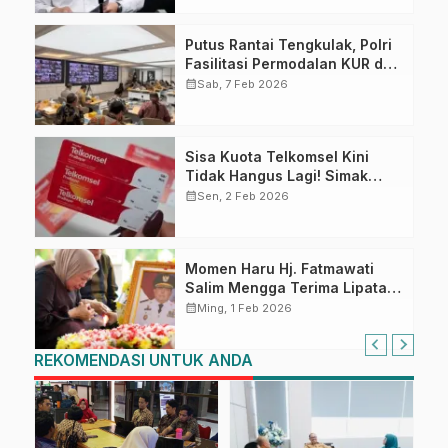
Putus Rantai Tengkulak, Polri
Fasilitasi Permodalan KUR dan
Penyerapan Bulog bagi Petani
calendar_month
Sab, 7 Feb 2026
Jagung
Sisa Kuota Telkomsel Kini
Tidak Hangus Lagi! Simak
Syarat dan Cara
calendar_month
Sen, 2 Feb 2026
Mengaktifkannya
Momen Haru Hj. Fatmawati
Salim Mengga Terima Lipatan
Merah Putih Usai Upacara
calendar_month
Ming, 1 Feb 2026
Pemakaman Militer
REKOMENDASI UNTUK ANDA