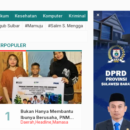
×
ukum
Kesehatan
Komputer
Kriminal
Lifestyle
Majen
ub Sulbar
#Mamuju
#Salim S. Mengga
#featured
#Polda S
ERPOPULER
Bukan Hanya Membantu
Ibunya Berusaha, PNM
Daerah
Headline
Mamasa
Juga Menjaga Mimpi
Anaknya Untuk