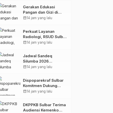
Kolaborasi Strategis
Gerakan Edukasi
Bersama Sky World
Pangan dan Gizi di
TMII
Mamasa: Tingkatkan
calendar_month
14 jam yang lalu
Pengetahuan dan
Keterampilan Keluarga
Perkuat Layanan
dalam Pemenuhan Gizi
Radiologi, RSUD Sulbar
Sambut Kembali dr. Iis
calendar_month
14 jam yang lalu
Imelda, Sp.Rad
Jadwal Sandeq
Silumba 2026
Disesuaikan,
calendar_month
14 jam yang lalu
Dispoparekraf Sulbar
Pastikan Persiapan
Dispoparekraf Sulbar
Tetap Dimatangkan
Komitmen Dukung
Penyusunan RAD
calendar_month
14 jam yang lalu
TPB/SDGs Sulawesi
Barat
DKPPKB Sulbar Terima
Audiensi Kemenko