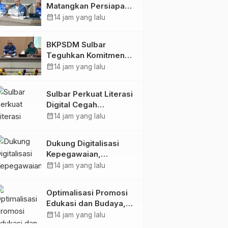
Matangkan Persiapan
HUT Ke-81 RI, Puncak
calendar_month
14 jam yang lalu
Upacara di Lapangan
Ahmad Kirang
BKPSDM Sulbar
Teguhkan Komitmen
Pengembangan
calendar_month
14 jam yang lalu
Kompetensi ASN
melalui
Sulbar Perkuat Literasi
Penandatanganan
Digital Cegah
Perjanjian Tugas
Kejahatan Love
calendar_month
14 jam yang lalu
Belajar 2026
Scamming
Dukung Digitalisasi
Kepegawaian,
DPMPTSP Sulbar Siap
calendar_month
14 jam yang lalu
Terapkan Aplikasi
FLEKSI ASN
Optimalisasi Promosi
Edukasi dan Budaya,
Anjungan Provinsi
calendar_month
14 jam yang lalu
Sulawesi Barat Perkuat