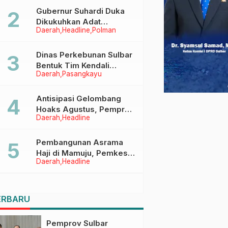
Menggapai Cita-Cita
Gubernur Suhardi Duka
Dikukuhkan Adat
Daerah
Headline
Polman
Balanipa, Raih Gelar Sulo
Tappidena
Dinas Perkebunan Sulbar
Bentuk Tim Kendali
Daerah
Pasangkayu
Internal ICS untuk Dukung
Sertifikasi ISPO Pekebun
di Pasangkayu
Antisipasi Gelombang
Hoaks Agustus, Pemprov
Daerah
Headline
Sulbar Ajak Warga Jaga
Ruang Digital
Pembangunan Asrama
Haji di Mamuju, Pemkesra
Daerah
Headline
dan Kementerian Haji
Sulbar Tinjau Lokasi
ERBARU
Pemprov Sulbar