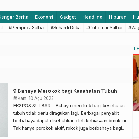
Dengar Berita
Ekonomi
Gadget
Headline
Hiburan
H
at
#Pemprov Sulbar
#Suhardi Duka
#Gubernur Sulbar
#Wag
T
9 Bahaya Merokok bagi Kesehatan Tubuh
calendar_month
Kam, 10 Agu 2023
EKSPOS SULBAR – Bahaya merokok bagi kesehatan
tubuh tidak perlu diragukan lagi. Berbagai penyakit
berbahaya dapat disebabkan oleh kebiasaan buruk ini.
Tak hanya perokok aktif, rokok juga berbahaya bagi
siapa pun yang menghirup asapnya atau perokok