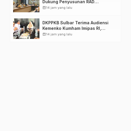
Dukung Penyusunan RAD
TPB/SDGs Sulawesi Barat
calendar_month
14 jam yang lalu
DKPPKB Sulbar Terima Audiensi
Kemenko Kumham Imipas RI,
Perkuat Pelayanan Kesehatan bagi
calendar_month
14 jam yang lalu
Kelompok Rentan