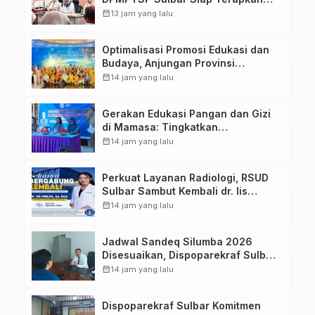
Aplikasi FLEKSI ASN
calendar_month
13 jam yang lalu
Optimalisasi Promosi Edukasi dan
Budaya, Anjungan Provinsi
Sulawesi Barat Perkuat Kolaborasi
calendar_month
14 jam yang lalu
Strategis Bersama Sky World TMII
Gerakan Edukasi Pangan dan Gizi
di Mamasa: Tingkatkan
Pengetahuan dan Keterampilan
calendar_month
14 jam yang lalu
Keluarga dalam Pemenuhan Gizi
Perkuat Layanan Radiologi, RSUD
Sulbar Sambut Kembali dr. Iis
Imelda, Sp.Rad
calendar_month
14 jam yang lalu
Jadwal Sandeq Silumba 2026
Disesuaikan, Dispoparekraf Sulbar
Pastikan Persiapan Tetap
calendar_month
14 jam yang lalu
Dimatangkan
Dispoparekraf Sulbar Komitmen