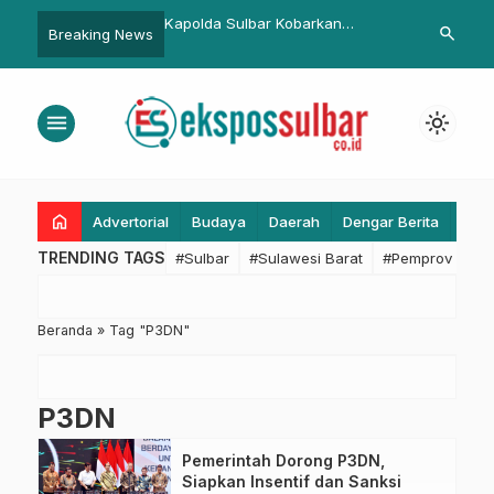
 Sulbar Luncurkan
Kapolda Sulbar Kobarkan
Ketua KONI S
search
Breaking News
stem Digital Pelacakan
Semangat Peserta Seleksi
Gubernur Kun
asis QR Code
Sespimmen Polri di Stadion
Kabupaten 
Manakarra
menu
light_mode
home
Advertorial
Budaya
Daerah
Dengar Berita
Eko
TRENDING TAGS
#Sulbar
#Sulawesi Barat
#Pemprov Sulba
Beranda
»
Tag "P3DN"
P3DN
Pemerintah Dorong P3DN,
Siapkan Insentif dan Sanksi