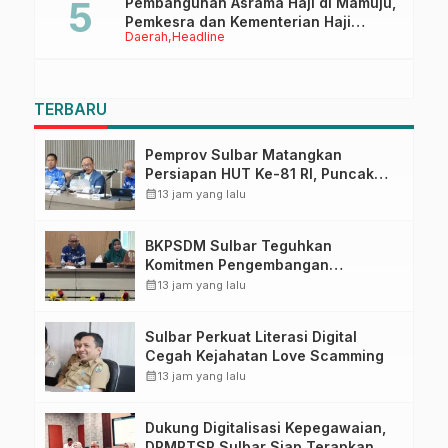
Pembangunan Asrama Haji di Mamuju,
Pemkesra dan Kementerian Haji
Daerah
Headline
Sulbar Tinjau Lokasi
TERBARU
Pemprov Sulbar Matangkan
Persiapan HUT Ke-81 RI, Puncak
Upacara di Lapangan Ahmad
calendar_month
13 jam yang lalu
Kirang
BKPSDM Sulbar Teguhkan
Komitmen Pengembangan
Kompetensi ASN melalui
calendar_month
13 jam yang lalu
Penandatanganan Perjanjian
Tugas Belajar 2026
Sulbar Perkuat Literasi Digital
Cegah Kejahatan Love Scamming
calendar_month
13 jam yang lalu
Dukung Digitalisasi Kepegawaian,
DPMPTSP Sulbar Siap Terapkan