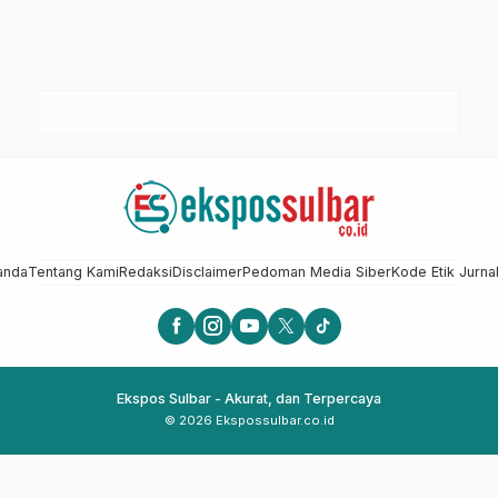
anda
Tentang Kami
Redaksi
Disclaimer
Pedoman Media Siber
Kode Etik Jurnal
Ekspos Sulbar - Akurat, dan Terpercaya
© 2026 Ekspossulbar.co.id