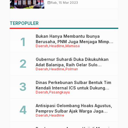
calendar_month
Rab, 15 Mar 2023
TERPOPULER
Bukan Hanya Membantu Ibunya
Berusaha, PNM Juga Menjaga Mimpi
Daerah
Headline
Mamasa
Anaknya Untuk Menggapai Cita-Cita
Gubernur Suhardi Duka Dikukuhkan
Adat Balanipa, Raih Gelar Sulo
Daerah
Headline
Polman
Tappidena
Dinas Perkebunan Sulbar Bentuk Tim
Kendali Internal ICS untuk Dukung
Daerah
Pasangkayu
Sertifikasi ISPO Pekebun di
Pasangkayu
Antisipasi Gelombang Hoaks Agustus,
Pemprov Sulbar Ajak Warga Jaga
Daerah
Headline
Ruang Digital