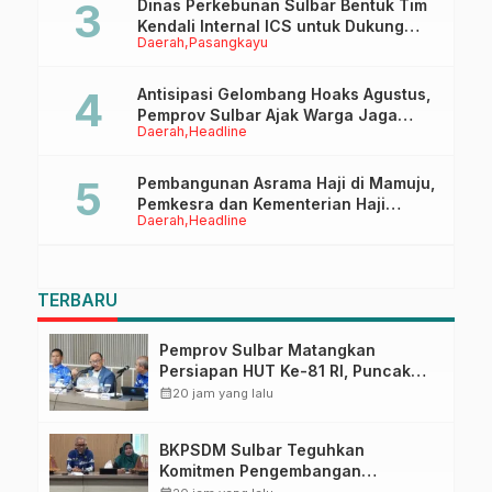
Dinas Perkebunan Sulbar Bentuk Tim
Kendali Internal ICS untuk Dukung
Daerah
Pasangkayu
Sertifikasi ISPO Pekebun di
Pasangkayu
Antisipasi Gelombang Hoaks Agustus,
Pemprov Sulbar Ajak Warga Jaga
Daerah
Headline
Ruang Digital
Pembangunan Asrama Haji di Mamuju,
Pemkesra dan Kementerian Haji
Daerah
Headline
Sulbar Tinjau Lokasi
TERBARU
Pemprov Sulbar Matangkan
Persiapan HUT Ke-81 RI, Puncak
Upacara di Lapangan Ahmad
calendar_month
20 jam yang lalu
Kirang
BKPSDM Sulbar Teguhkan
Komitmen Pengembangan
Kompetensi ASN melalui