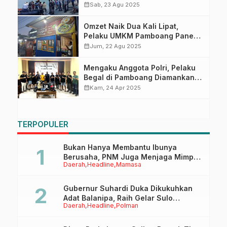
Perpaduan Budaya, Wisata, dan
calendar_month
Sab, 23 Agu 2025
Gerak Ekonomi Masyarakat
Omzet Naik Dua Kali Lipat,
Pelaku UMKM Pamboang Panen
Berkah Sandeq Silumba 2025
calendar_month
Jum, 22 Agu 2025
Mengaku Anggota Polri, Pelaku
Begal di Pamboang Diamankan
Tim Passaka Polres Majene
calendar_month
Kam, 24 Apr 2025
TERPOPULER
Bukan Hanya Membantu Ibunya
Berusaha, PNM Juga Menjaga Mimpi
Daerah
Headline
Mamasa
Anaknya Untuk Menggapai Cita-Cita
Gubernur Suhardi Duka Dikukuhkan
Adat Balanipa, Raih Gelar Sulo
Daerah
Headline
Polman
Tappidena