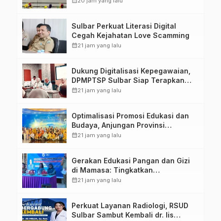
calendar_month
20 jam yang lalu
Penandatanganan Perjanjian
Tugas Belajar 2026
Sulbar Perkuat Literasi Digital
Cegah Kejahatan Love Scamming
calendar_month
21 jam yang lalu
Dukung Digitalisasi Kepegawaian,
DPMPTSP Sulbar Siap Terapkan
Aplikasi FLEKSI ASN
calendar_month
21 jam yang lalu
Optimalisasi Promosi Edukasi dan
Budaya, Anjungan Provinsi
Sulawesi Barat Perkuat Kolaborasi
calendar_month
21 jam yang lalu
Strategis Bersama Sky World TMII
Gerakan Edukasi Pangan dan Gizi
di Mamasa: Tingkatkan
Pengetahuan dan Keterampilan
calendar_month
21 jam yang lalu
Keluarga dalam Pemenuhan Gizi
Perkuat Layanan Radiologi, RSUD
Sulbar Sambut Kembali dr. Iis