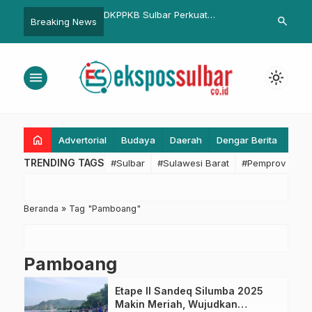
kal Pantau Data Ekspor
DKPPKB Sulbar Perkuat
Wamenpar da
search
Breaking News
kayu Secara Online
Digitalisasi Layanan Kesehatan
Kesbangpol A
melalui Dukungan Kominfopers
Promosikan W
menu
light_mode
home
Advertorial
Budaya
Daerah
Dengar Berita
Eko
TRENDING TAGS
#Sulbar
#Sulawesi Barat
#Pemprov Sulba
Beranda
»
Tag "Pamboang"
Pamboang
Etape II Sandeq Silumba 2025
Makin Meriah, Wujudkan