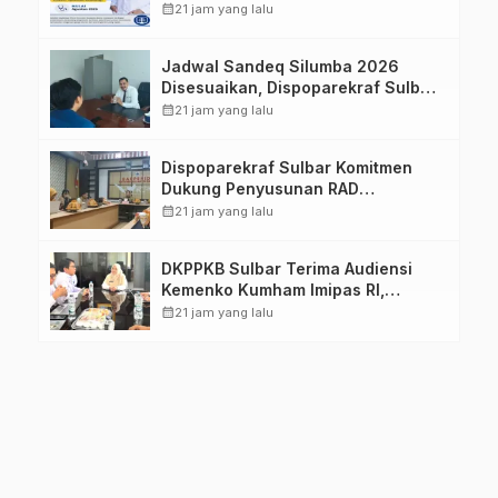
Imelda, Sp.Rad
calendar_month
21 jam yang lalu
Jadwal Sandeq Silumba 2026
Disesuaikan, Dispoparekraf Sulbar
Pastikan Persiapan Tetap
calendar_month
21 jam yang lalu
Dimatangkan
Dispoparekraf Sulbar Komitmen
Dukung Penyusunan RAD
TPB/SDGs Sulawesi Barat
calendar_month
21 jam yang lalu
DKPPKB Sulbar Terima Audiensi
Kemenko Kumham Imipas RI,
Perkuat Pelayanan Kesehatan bagi
calendar_month
21 jam yang lalu
Kelompok Rentan