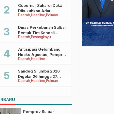
Menggapai Cita-Cita
Gubernur Suhardi Duka
Dikukuhkan Adat
Daerah
Headline
Polman
Balanipa, Raih Gelar Sulo
Tappidena
Dinas Perkebunan Sulbar
Bentuk Tim Kendali
Daerah
Pasangkayu
Internal ICS untuk Dukung
Sertifikasi ISPO Pekebun
di Pasangkayu
Antisipasi Gelombang
Hoaks Agustus, Pemprov
Daerah
Headline
Sulbar Ajak Warga Jaga
Ruang Digital
Sandeq Silumba 2026
Digelar 26 hingga 27
Daerah
Headline
Polman
September, Rangkaian
HUT Sulbar
ERBARU
Pemprov Sulbar