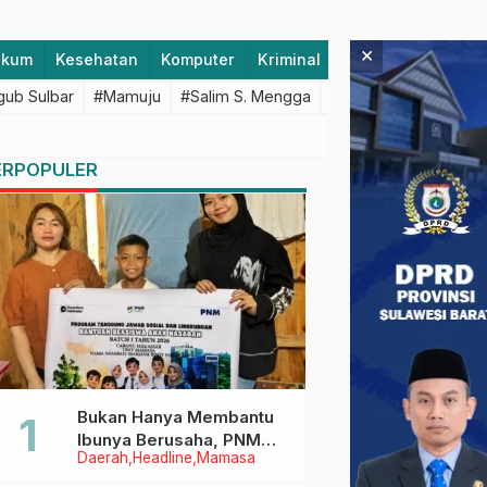
×
ukum
Kesehatan
Komputer
Kriminal
Lifestyle
Majen
ub Sulbar
#Mamuju
#Salim S. Mengga
#featured
#Polda S
ERPOPULER
Bukan Hanya Membantu
Ibunya Berusaha, PNM
Daerah
Headline
Mamasa
Juga Menjaga Mimpi
Anaknya Untuk