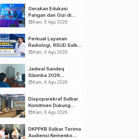
Kolaborasi Strategis
Gerakan Edukasi
Bersama Sky World
Pangan dan Gizi di
TMII
Mamasa: Tingkatkan
calendar_month
Kam, 6 Agu 2026
Pengetahuan dan
Keterampilan Keluarga
Perkuat Layanan
dalam Pemenuhan Gizi
Radiologi, RSUD Sulbar
Sambut Kembali dr. Iis
calendar_month
Kam, 6 Agu 2026
Imelda, Sp.Rad
Jadwal Sandeq
Silumba 2026
Disesuaikan,
calendar_month
Kam, 6 Agu 2026
Dispoparekraf Sulbar
Pastikan Persiapan
Dispoparekraf Sulbar
Tetap Dimatangkan
Komitmen Dukung
Penyusunan RAD
calendar_month
Kam, 6 Agu 2026
TPB/SDGs Sulawesi
Barat
DKPPKB Sulbar Terima
Audiensi Kemenko