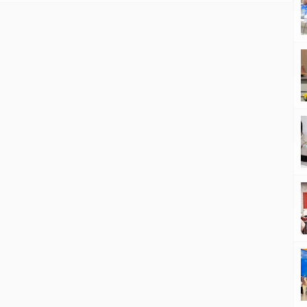
lainnya dari tanah Papua yang dikenal telah melahirkan
banyak talenta sepak bola. “Tadi Pak Dirut sudah
menyampaikan Rully Nere, ada yang kenal? Kita […]