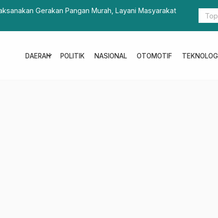
aksanakan Gerakan Pangan Murah, Layani Masyarakat
Sulbar Did
Temui Ment
expand_more
DAERAH
POLITIK
NASIONAL
OTOMOTIF
TEKNOLOG