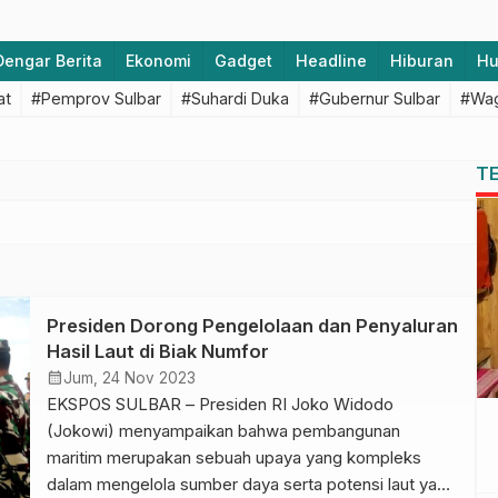
Dengar Berita
Ekonomi
Gadget
Headline
Hiburan
H
at
#Pemprov Sulbar
#Suhardi Duka
#Gubernur Sulbar
#Wag
T
Presiden Dorong Pengelolaan dan Penyaluran
Hasil Laut di Biak Numfor
calendar_month
Jum, 24 Nov 2023
EKSPOS SULBAR – Presiden RI Joko Widodo
(Jokowi) menyampaikan bahwa pembangunan
maritim merupakan sebuah upaya yang kompleks
dalam mengelola sumber daya serta potensi laut yang