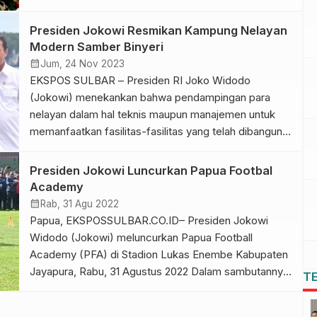
dimiliki. Hal tersebut disampaikan Presiden usai
meresmikan Kampung Nelayan Modern di Desa
Presiden Jokowi Resmikan Kampung Nelayan
Samber dan Binyeri, Biak Numfor, Papua, Kamis
Modern Samber Binyeri
(23/11/2023). “Pembangunan maritim ini tidak hanya
calendar_month
Jum, 24 Nov 2023
urusan nelayan saja, karena yang […]
EKSPOS SULBAR – Presiden RI Joko Widodo
(Jokowi) menekankan bahwa pendampingan para
nelayan dalam hal teknis maupun manajemen untuk
memanfaatkan fasilitas-fasilitas yang telah dibangun
di Kampung Nelayan Modern merupakan hal yang
sangat penting. Hal tersebut disampaikan oleh
Presiden Jokowi Luncurkan Papua Footbal
Presiden dalam sambutannya saat meresmikan
Academy
Kampung Nelayan Modern di Desa Samber dan
calendar_month
Rab, 31 Agu 2022
Binyeri, Kabupaten Biak Numfor, Papua, Kamis […]
Papua, EKSPOSSULBAR.CO.ID– Presiden Jokowi
Widodo (Jokowi) meluncurkan Papua Football
Academy (PFA) di Stadion Lukas Enembe Kabupaten
Jayapura, Rabu, 31 Agustus 2022 Dalam sambutannya,
T
Presiden mengapresiasi terbentuknya akademi
tersebut guna melahirkan talenta-talenta berbakat