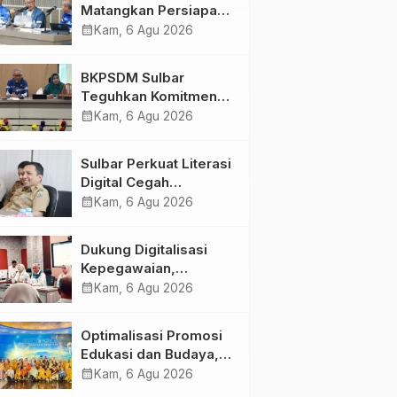
Matangkan Persiapan
HUT Ke-81 RI, Puncak
calendar_month
Kam, 6 Agu 2026
Upacara di Lapangan
Ahmad Kirang
BKPSDM Sulbar
Teguhkan Komitmen
Pengembangan
calendar_month
Kam, 6 Agu 2026
Kompetensi ASN
melalui
Sulbar Perkuat Literasi
Penandatanganan
Digital Cegah
Perjanjian Tugas
Kejahatan Love
calendar_month
Kam, 6 Agu 2026
Belajar 2026
Scamming
Dukung Digitalisasi
Kepegawaian,
DPMPTSP Sulbar Siap
calendar_month
Kam, 6 Agu 2026
Terapkan Aplikasi
FLEKSI ASN
Optimalisasi Promosi
Edukasi dan Budaya,
Anjungan Provinsi
calendar_month
Kam, 6 Agu 2026
Sulawesi Barat Perkuat