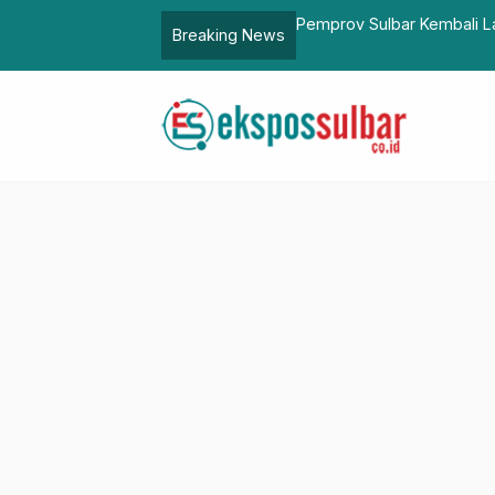
alanipa Mandar Ke-1, Karo Pemkesra
Pemprov Sulbar Kembali L
Breaking News