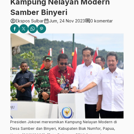
Kampung Nelayan Modern
Samber Binyeri
account_circle
calendar_month
comment
Ekspos Sulbar
Jum, 24 Nov 2023
0 komentar
Presiden Jokowi meresmikan Kampung Nelayan Modern di
Desa Samber dan Binyeri, Kabupaten Biak Numfor, Papua,