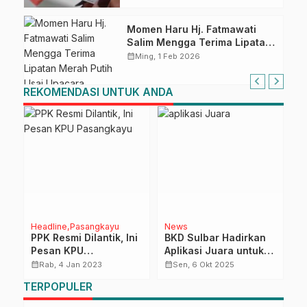
Momen Haru Hj. Fatmawati
Salim Mengga Terima Lipatan
Merah Putih Usai Upacara
calendar_month
Ming, 1 Feb 2026
Pemakaman Militer
REKOMENDASI UNTUK ANDA
Headline
Pasangkayu
News
H
PPK Resmi Dilantik, Ini
BKD Sulbar Hadirkan
W
,
Pesan KPU
Aplikasi Juara untuk
T
Pasangkayu
Permudah Layanan
T
calendar_month
calendar_month
calendar_month
Rab, 4 Jan 2023
Sen, 6 Okt 2025
ASN
B
TERPOPULER