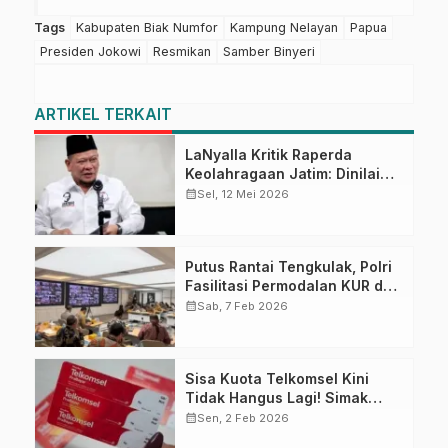
Tags
Kabupaten Biak Numfor
Kampung Nelayan
Papua
Presiden Jokowi
Resmikan
Samber Binyeri
ARTIKEL TERKAIT
LaNyalla Kritik Raperda
Keolahragaan Jatim: Dinilai
Preteli Peran KONI
calendar_month
Sel, 12 Mei 2026
Putus Rantai Tengkulak, Polri
Fasilitasi Permodalan KUR dan
Penyerapan Bulog bagi Petani
calendar_month
Sab, 7 Feb 2026
Jagung
Sisa Kuota Telkomsel Kini
Tidak Hangus Lagi! Simak
Syarat dan Cara
calendar_month
Sen, 2 Feb 2026
Mengaktifkannya