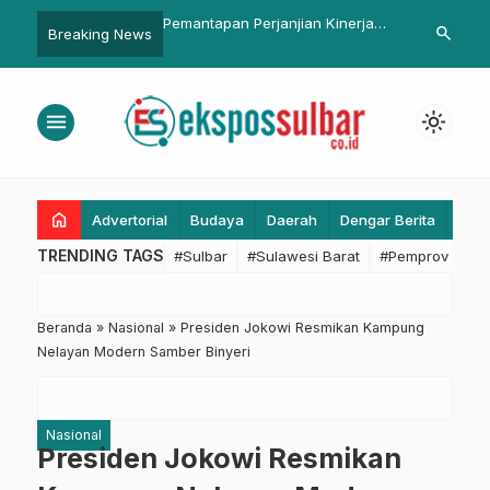
n Perjanjian Kinerja
100 Hari Kerja SDK-JSM, Halim:
Ajbar : Doron
search
Breaking News
na Aksi 2026, Badan
Lompatan Besar dengan
Perekonomian
g Sulbar Gelar
Segudang Terobosan
Polewali Ma
 Secara Virtual
Penguatan Em
menu
light_mode
Kebangsaan
home
Advertorial
Budaya
Daerah
Dengar Berita
Eko
TRENDING TAGS
#Sulbar
#Sulawesi Barat
#Pemprov Sulba
Beranda
»
Nasional
»
Presiden Jokowi Resmikan Kampung
Nelayan Modern Samber Binyeri
Nasional
Presiden Jokowi Resmikan