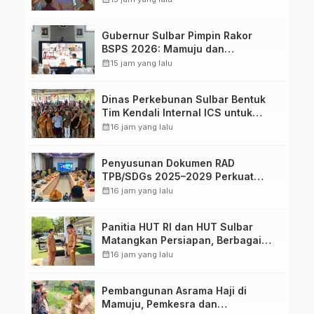
Gubernur Sulbar Pimpin Rakor
BSPS 2026: Mamuju dan
Pasangkayu Masih Nol Realisasi
calendar_month
15 jam yang lalu
dari Kuota 5.250 Unit
Dinas Perkebunan Sulbar Bentuk
Tim Kendali Internal ICS untuk
Dukung Sertifikasi ISPO Pekebun di
calendar_month
16 jam yang lalu
Pasangkayu
Penyusunan Dokumen RAD
TPB/SDGs 2025–2029 Perkuat
Arah Pembangunan Berkelanjutan
calendar_month
16 jam yang lalu
Sulawesi Barat
Panitia HUT RI dan HUT Sulbar
Matangkan Persiapan, Berbagai
Lomba Akan Dilaksanakan Pemprov
calendar_month
16 jam yang lalu
Sulbar
Pembangunan Asrama Haji di
Mamuju, Pemkesra dan