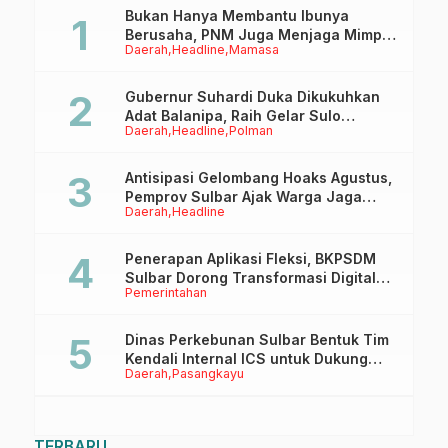
Bukan Hanya Membantu Ibunya
Berusaha, PNM Juga Menjaga Mimpi
Daerah
Headline
Mamasa
Anaknya Untuk Menggapai Cita-Cita
Gubernur Suhardi Duka Dikukuhkan
Adat Balanipa, Raih Gelar Sulo
Daerah
Headline
Polman
Tappidena
Antisipasi Gelombang Hoaks Agustus,
Pemprov Sulbar Ajak Warga Jaga
Daerah
Headline
Ruang Digital
Penerapan Aplikasi Fleksi, BKPSDM
Sulbar Dorong Transformasi Digital
Pemerintahan
Sistem Kehadiran ASN
Dinas Perkebunan Sulbar Bentuk Tim
Kendali Internal ICS untuk Dukung
Daerah
Pasangkayu
Sertifikasi ISPO Pekebun di
Pasangkayu
TERBARU