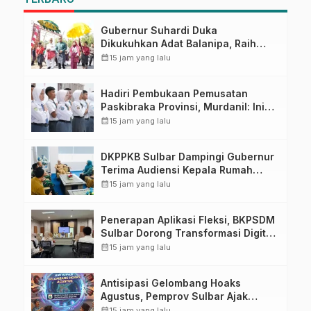
Gubernur Suhardi Duka
Dikukuhkan Adat Balanipa, Raih
Gelar Sulo Tappidena
calendar_month
15 jam yang lalu
Hadiri Pembukaan Pemusatan
Paskibraka Provinsi, Murdanil: Ini
Membentuk Karakter Hingga
calendar_month
15 jam yang lalu
Kedisiplinannya
DKPPKB Sulbar Dampingi Gubernur
Terima Audiensi Kepala Rumah
Sakit TK. III Punggawa Malolo
calendar_month
15 jam yang lalu
Penerapan Aplikasi Fleksi, BKPSDM
Sulbar Dorong Transformasi Digital
Sistem Kehadiran ASN
calendar_month
15 jam yang lalu
Antisipasi Gelombang Hoaks
Agustus, Pemprov Sulbar Ajak
Warga Jaga Ruang Digital
calendar_month
15 jam yang lalu