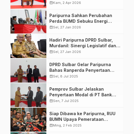
Gubernur Suhardi Duka
calendar_month
Kam, 2 Apr 2026
Paripurna Sahkan Perubahan
Perda BUMD Sebuku Energi
Malaqbi, Sekda Sulbar Jamin
calendar_month
Sel, 27 Jan 2026
Tindak Lanjut Aspirasi DPRD
Hadiri Paripurna DPRD Sulbar,
Murdanil: Sinergi Legislatif dan
Eksekutif Sangat Penting demi
calendar_month
Sel, 27 Jan 2026
Pembangunan Daerah
DPRD Sulbar Gelar Paripurna
Bahas Ranperda Penyertaan
Modal ke Bank Sulselbar
calendar_month
Sel, 8 Jul 2025
Pemprov Sulbar Jelaskan
Penyertaan Modal di PT Bank
Pembangunan Daerah Lewat
calendar_month
Sen, 7 Jul 2025
Paripurna DPRD Sulbar
Siap Dibawa ke Paripurna, RUU
BUMN Upaya Pemerataan
Kesejahteraan Masyarakat
calendar_month
Ming, 2 Feb 2025