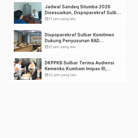
Jadwal Sandeq Silumba 2026
Disesuaikan, Dispoparekraf Sulbar
Pastikan Persiapan Tetap
calendar_month
21 jam yang lalu
Dimatangkan
Dispoparekraf Sulbar Komitmen
Dukung Penyusunan RAD
TPB/SDGs Sulawesi Barat
calendar_month
21 jam yang lalu
DKPPKB Sulbar Terima Audiensi
Kemenko Kumham Imipas RI,
Perkuat Pelayanan Kesehatan bagi
calendar_month
22 jam yang lalu
Kelompok Rentan