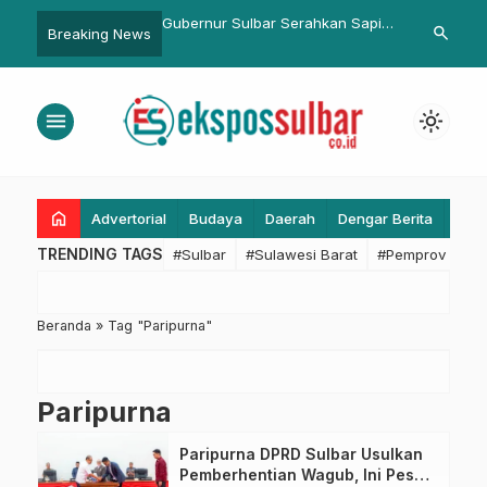
ar 2025 Raih
Gubernur Sulbar Serahkan Sapi
Tingkatkan Pa
search
Breaking News
an KEN, Bukti
Kurban Presiden ke Bupati
Bupati Pasa
 Sulbar Makin Dikenal
Pasangkayu
menu
light_mode
home
Advertorial
Budaya
Daerah
Dengar Berita
Eko
TRENDING TAGS
#Sulbar
#Sulawesi Barat
#Pemprov Sulba
Beranda
»
Tag "Paripurna"
Paripurna
Paripurna DPRD Sulbar Usulkan
Pemberhentian Wagub, Ini Pesan