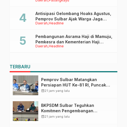
Daerah
Pasangkayu
Sertifikasi ISPO Pekebun di
Pasangkayu
Antisipasi Gelombang Hoaks Agustus,
Pemprov Sulbar Ajak Warga Jaga
Daerah
Headline
Ruang Digital
Pembangunan Asrama Haji di Mamuju,
Pemkesra dan Kementerian Haji
Daerah
Headline
Sulbar Tinjau Lokasi
TERBARU
Pemprov Sulbar Matangkan
Persiapan HUT Ke-81 RI, Puncak
Upacara di Lapangan Ahmad
calendar_month
21 jam yang lalu
Kirang
BKPSDM Sulbar Teguhkan
Komitmen Pengembangan
Kompetensi ASN melalui
calendar_month
21 jam yang lalu
Penandatanganan Perjanjian
Tugas Belajar 2026