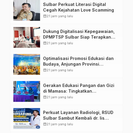
Sulbar Perkuat Literasi Digital
Cegah Kejahatan Love Scamming
calendar_month
21 jam yang lalu
Dukung Digitalisasi Kepegawaian,
DPMPTSP Sulbar Siap Terapkan
Aplikasi FLEKSI ASN
calendar_month
21 jam yang lalu
Optimalisasi Promosi Edukasi dan
Budaya, Anjungan Provinsi
Sulawesi Barat Perkuat Kolaborasi
calendar_month
21 jam yang lalu
Strategis Bersama Sky World TMII
Gerakan Edukasi Pangan dan Gizi
di Mamasa: Tingkatkan
Pengetahuan dan Keterampilan
calendar_month
21 jam yang lalu
Keluarga dalam Pemenuhan Gizi
Perkuat Layanan Radiologi, RSUD
Sulbar Sambut Kembali dr. Iis
Imelda, Sp.Rad
calendar_month
21 jam yang lalu