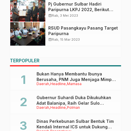
Pj Gubernur Sulbar Hadiri
Paripurna LKPJ 2022, Berikut
Poin Rekomendasi DPRD Sulbar
calendar_month
Rab, 3 Mei 2023
RSUD Pasangkayu Pasang Target
Paripurna
calendar_month
Rab, 15 Mar 2023
TERPOPULER
Bukan Hanya Membantu Ibunya
Berusaha, PNM Juga Menjaga Mimpi
Daerah
Headline
Mamasa
Anaknya Untuk Menggapai Cita-Cita
Gubernur Suhardi Duka Dikukuhkan
Adat Balanipa, Raih Gelar Sulo
Daerah
Headline
Polman
Tappidena
Dinas Perkebunan Sulbar Bentuk Tim
Kendali Internal ICS untuk Dukung