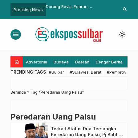
 Sulbar Gelar Monev
Dorong Revisi Edaran,
Dinkes Sulba
search
Breaking News
PSDA, Tekankan
Kemenpan-RB Tidak Harus
Pencapaian R
 dan Dampak Nyata bagi
Serentak Lakukan Pengangkatan
Malolo Resmi
t
PNS dan PPPK
Kelas D
menu
light_mode
home
Advertorial
Budaya
Daerah
Dengar Berita
Eko
TRENDING TAGS
#Sulbar
#Sulawesi Barat
#Pemprov Sulba
Beranda
»
Tag "Peredaran Uang Palsu"
Peredaran Uang Palsu
Terkait Status Dua Tersangka
Peredaran Uang Palsu, Pj Bahtiar