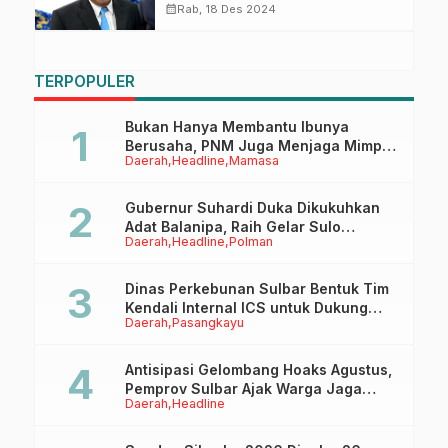
Bilang Begini
calendar_month
Rab, 18 Des 2024
TERPOPULER
Bukan Hanya Membantu Ibunya
Berusaha, PNM Juga Menjaga Mimpi
Daerah
Headline
Mamasa
Anaknya Untuk Menggapai Cita-Cita
Gubernur Suhardi Duka Dikukuhkan
Adat Balanipa, Raih Gelar Sulo
Daerah
Headline
Polman
Tappidena
Dinas Perkebunan Sulbar Bentuk Tim
Kendali Internal ICS untuk Dukung
Daerah
Pasangkayu
Sertifikasi ISPO Pekebun di
Pasangkayu
Antisipasi Gelombang Hoaks Agustus,
Pemprov Sulbar Ajak Warga Jaga
Daerah
Headline
Ruang Digital