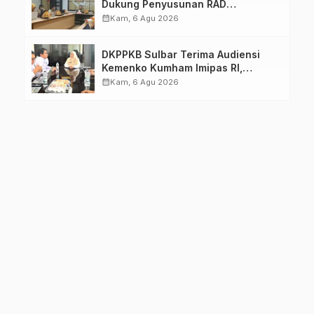
Dukung Penyusunan RAD
TPB/SDGs Sulawesi Barat
calendar_month
Kam, 6 Agu 2026
DKPPKB Sulbar Terima Audiensi
Kemenko Kumham Imipas RI,
Perkuat Pelayanan Kesehatan bagi
calendar_month
Kam, 6 Agu 2026
Kelompok Rentan