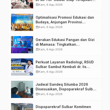
Aplikasi FLEKSI ASN
calendar_month
Kam, 6 Agu 2026
Optimalisasi Promosi Edukasi dan
Budaya, Anjungan Provinsi
Sulawesi Barat Perkuat Kolaborasi
calendar_month
Kam, 6 Agu 2026
Strategis Bersama Sky World TMII
Gerakan Edukasi Pangan dan Gizi
di Mamasa: Tingkatkan
Pengetahuan dan Keterampilan
calendar_month
Kam, 6 Agu 2026
Keluarga dalam Pemenuhan Gizi
Perkuat Layanan Radiologi, RSUD
Sulbar Sambut Kembali dr. Iis
Imelda, Sp.Rad
calendar_month
Kam, 6 Agu 2026
Jadwal Sandeq Silumba 2026
Disesuaikan, Dispoparekraf Sulbar
Pastikan Persiapan Tetap
calendar_month
Kam, 6 Agu 2026
Dimatangkan
Dispoparekraf Sulbar Komitmen