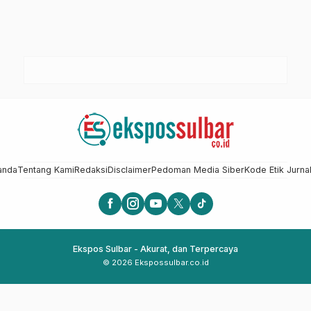
anda
Tentang Kami
Redaksi
Disclaimer
Pedoman Media Siber
Kode Etik Jurnal
Ekspos Sulbar - Akurat, dan Terpercaya
© 2026 Ekspossulbar.co.id