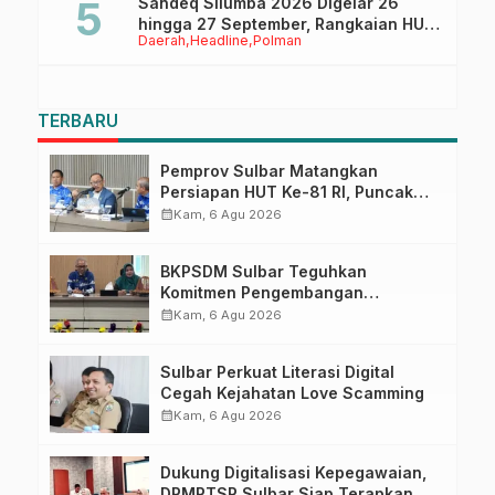
Sandeq Silumba 2026 Digelar 26
hingga 27 September, Rangkaian HUT
Daerah
Headline
Polman
Sulbar
TERBARU
Pemprov Sulbar Matangkan
Persiapan HUT Ke-81 RI, Puncak
Upacara di Lapangan Ahmad
calendar_month
Kam, 6 Agu 2026
Kirang
BKPSDM Sulbar Teguhkan
Komitmen Pengembangan
Kompetensi ASN melalui
calendar_month
Kam, 6 Agu 2026
Penandatanganan Perjanjian
Tugas Belajar 2026
Sulbar Perkuat Literasi Digital
Cegah Kejahatan Love Scamming
calendar_month
Kam, 6 Agu 2026
Dukung Digitalisasi Kepegawaian,
DPMPTSP Sulbar Siap Terapkan