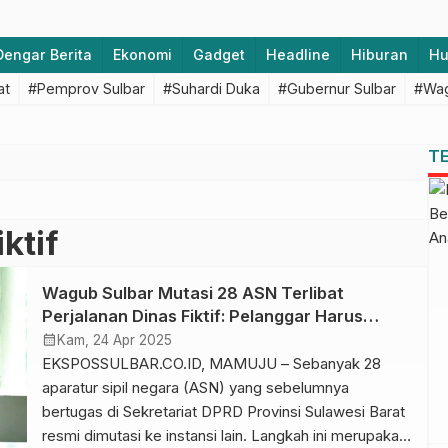
Dengar Berita
Ekonomi
Gadget
Headline
Hiburan
H
at
#Pemprov Sulbar
#Suhardi Duka
#Gubernur Sulbar
#Wag
T
ktif
Wagub Sulbar Mutasi 28 ASN Terlibat
Perjalanan Dinas Fiktif: Pelanggar Harus
Tanggung Jawab
calendar_month
Kam, 24 Apr 2025
EKSPOSSULBAR.CO.ID, MAMUJU – Sebanyak 28
aparatur sipil negara (ASN) yang sebelumnya
bertugas di Sekretariat DPRD Provinsi Sulawesi Barat
resmi dimutasi ke instansi lain. Langkah ini merupakan