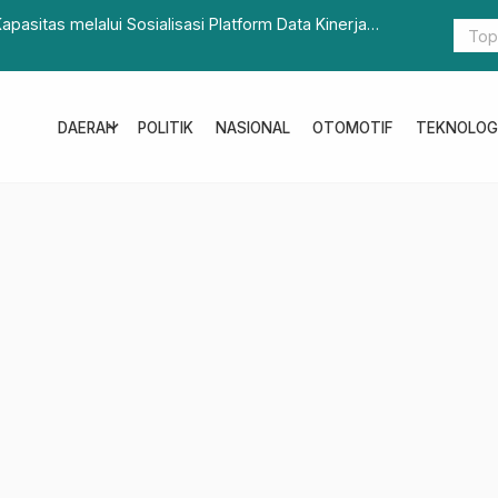
 Peningkatan Kapabilitas APIP Melalui Workshop
Di Hadapan
expand_more
DAERAH
POLITIK
NASIONAL
OTOMOTIF
TEKNOLOG