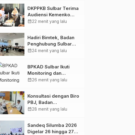
Barat
DKPPKB Sulbar Terima
Audiensi Kemenko
Kumham Imipas RI,
calendar_month
22 menit yang lalu
Perkuat Pelayanan
Kesehatan bagi
Hadiri Bimtek, Badan
Kelompok Rentan
Penghubung Sulbar
Tingkatkan
calendar_month
24 menit yang lalu
Kompetensi ASN
dalam Pelaporan SPT
BPKAD Sulbar Ikuti
Masa PPN Gunakan
Monitoring dan
Aplikasi Coretax
Evaluasi Semester I
calendar_month
26 menit yang lalu
2026 untuk Optimalkan
Kinerja dan
Konsultasi dengan Biro
Penyerapan Anggaran
PBJ, Badan
Penghubung Sulbar
calendar_month
28 menit yang lalu
Perkuat Administrasi
Pengadaan
Sandeq Silumba 2026
Digelar 26 hingga 27