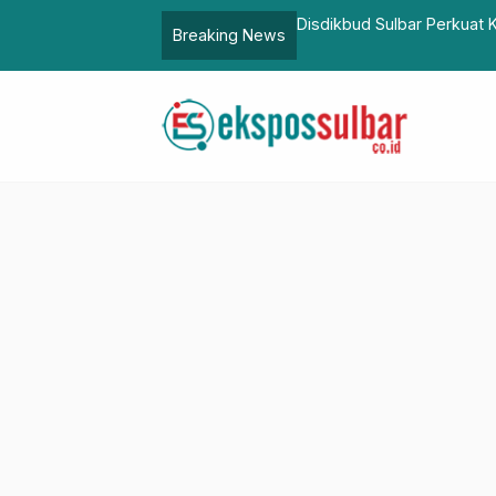
i Sosialisasi Platform Data Kinerja
Inspektorat Sulbar Dukung
Breaking News
Nasional BPKP