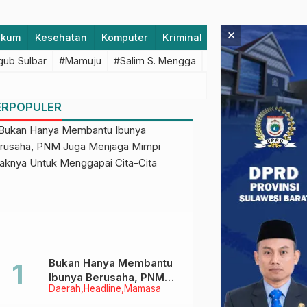
×
ukum
Kesehatan
Komputer
Kriminal
Lifestyle
Majen
ub Sulbar
#Mamuju
#Salim S. Mengga
#featured
#Polda S
ERPOPULER
Bukan Hanya Membantu
Ibunya Berusaha, PNM
Daerah
Headline
Mamasa
Juga Menjaga Mimpi
Anaknya Untuk