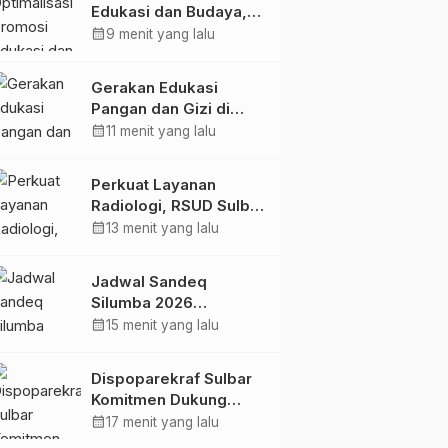
Edukasi dan Budaya,
Anjungan Provinsi
calendar_month
9 menit yang lalu
Sulawesi Barat Perkuat
Kolaborasi Strategis
Gerakan Edukasi
Bersama Sky World
Pangan dan Gizi di
TMII
Mamasa: Tingkatkan
calendar_month
11 menit yang lalu
Pengetahuan dan
Keterampilan Keluarga
Perkuat Layanan
dalam Pemenuhan Gizi
Radiologi, RSUD Sulbar
Sambut Kembali dr. Iis
calendar_month
13 menit yang lalu
Imelda, Sp.Rad
Jadwal Sandeq
Silumba 2026
Disesuaikan,
calendar_month
15 menit yang lalu
Dispoparekraf Sulbar
Pastikan Persiapan
Dispoparekraf Sulbar
Tetap Dimatangkan
Komitmen Dukung
Penyusunan RAD
calendar_month
17 menit yang lalu
TPB/SDGs Sulawesi