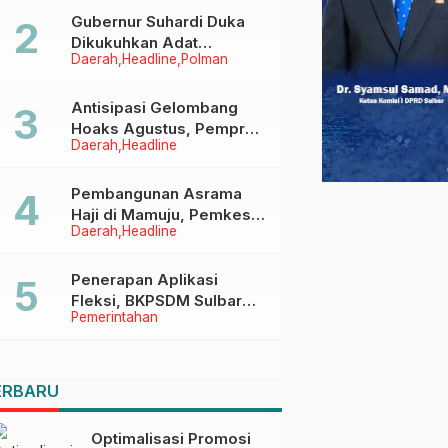
Menggapai Cita-Cita
Gubernur Suhardi Duka
Dikukuhkan Adat
Daerah
Headline
Polman
Balanipa, Raih Gelar Sulo
Tappidena
Antisipasi Gelombang
Hoaks Agustus, Pemprov
Daerah
Headline
Sulbar Ajak Warga Jaga
Ruang Digital
Pembangunan Asrama
Haji di Mamuju, Pemkesra
Daerah
Headline
dan Kementerian Haji
Sulbar Tinjau Lokasi
Penerapan Aplikasi
Fleksi, BKPSDM Sulbar
Pemerintahan
Dorong Transformasi
Digital Sistem Kehadiran
ASN
ERBARU
Optimalisasi Promosi