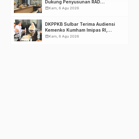
Dukung Penyusunan RAD
TPB/SDGs Sulawesi Barat
calendar_month
Kam, 6 Agu 2026
DKPPKB Sulbar Terima Audiensi
Kemenko Kumham Imipas RI,
Perkuat Pelayanan Kesehatan bagi
calendar_month
Kam, 6 Agu 2026
Kelompok Rentan