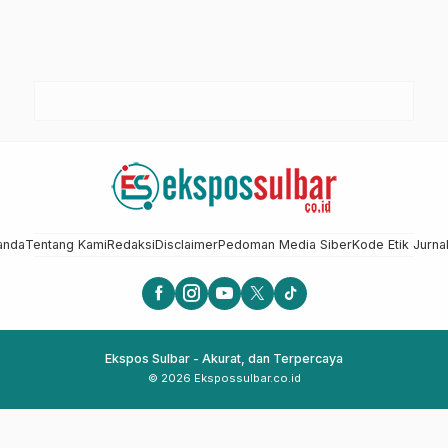
anda
Tentang Kami
Redaksi
Disclaimer
Pedoman Media Siber
Kode Etik Jurnal
Ekspos Sulbar - Akurat, dan Terpercaya
© 2026 Ekspossulbar.co.id