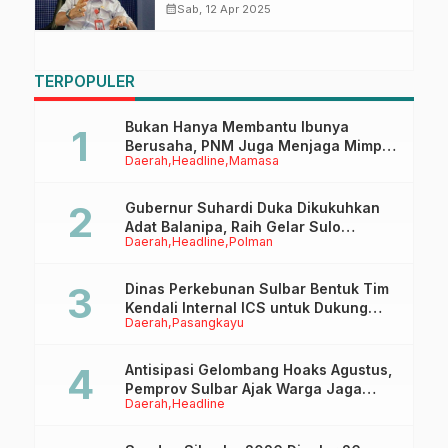
Bencana Alam
calendar_month
Sab, 12 Apr 2025
TERPOPULER
Bukan Hanya Membantu Ibunya
Berusaha, PNM Juga Menjaga Mimpi
Daerah
Headline
Mamasa
Anaknya Untuk Menggapai Cita-Cita
Gubernur Suhardi Duka Dikukuhkan
Adat Balanipa, Raih Gelar Sulo
Daerah
Headline
Polman
Tappidena
Dinas Perkebunan Sulbar Bentuk Tim
Kendali Internal ICS untuk Dukung
Daerah
Pasangkayu
Sertifikasi ISPO Pekebun di
Pasangkayu
Antisipasi Gelombang Hoaks Agustus,
Pemprov Sulbar Ajak Warga Jaga
Daerah
Headline
Ruang Digital