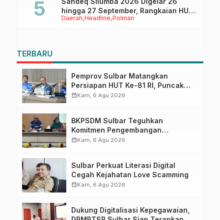
Sandeq Silumba 2026 Digelar 26
hingga 27 September, Rangkaian HUT
Daerah
Headline
Polman
Sulbar
TERBARU
Pemprov Sulbar Matangkan
Persiapan HUT Ke-81 RI, Puncak
Upacara di Lapangan Ahmad
calendar_month
Kam, 6 Agu 2026
Kirang
BKPSDM Sulbar Teguhkan
Komitmen Pengembangan
Kompetensi ASN melalui
calendar_month
Kam, 6 Agu 2026
Penandatanganan Perjanjian
Tugas Belajar 2026
Sulbar Perkuat Literasi Digital
Cegah Kejahatan Love Scamming
calendar_month
Kam, 6 Agu 2026
Dukung Digitalisasi Kepegawaian,
DPMPTSP Sulbar Siap Terapkan