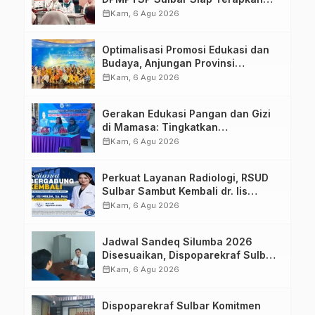
Aplikasi FLEKSI ASN
calendar_month
Kam, 6 Agu 2026
Optimalisasi Promosi Edukasi dan
Budaya, Anjungan Provinsi
Sulawesi Barat Perkuat Kolaborasi
calendar_month
Kam, 6 Agu 2026
Strategis Bersama Sky World TMII
Gerakan Edukasi Pangan dan Gizi
di Mamasa: Tingkatkan
Pengetahuan dan Keterampilan
calendar_month
Kam, 6 Agu 2026
Keluarga dalam Pemenuhan Gizi
Perkuat Layanan Radiologi, RSUD
Sulbar Sambut Kembali dr. Iis
Imelda, Sp.Rad
calendar_month
Kam, 6 Agu 2026
Jadwal Sandeq Silumba 2026
Disesuaikan, Dispoparekraf Sulbar
Pastikan Persiapan Tetap
calendar_month
Kam, 6 Agu 2026
Dimatangkan
Dispoparekraf Sulbar Komitmen