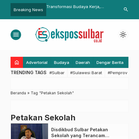
PBU di Hearing DPRD
Transformasi Budaya Kerja,
Tingkatkan K
search
Breaking News
yu
Pemprov Sulbar Perkuat Sistem
Lintas, Dish
Pelaporan WFH-WFO ASN:
Penguatan Si
Segera Bentuk Tim Kerja
Penerapan R
menu
light_mode
home
Advertorial
Budaya
Daerah
Dengar Berita
Eko
TRENDING TAGS
#Sulbar
#Sulawesi Barat
#Pemprov Sulba
Beranda
»
Tag "Petakan Sekolah"
Petakan Sekolah
Disdikbud Sulbar Petakan
Sekolah yang Terancam