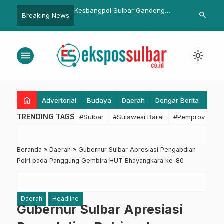
l Sulbar Gandeng
Cara Mudah Daftar Koperasi ASN
Gerakan Cin
search
Breaking News
, Pasang Banner Anti
Panca Daya Sulbar, Ikuti 4
Dimulai, Sul
me di Majene
Langkah Berikut Ini!
Unggul dan P
27,6 Persen
menu
light_mode
home
Advertorial
Budaya
Daerah
Dengar Berita
Eko
TRENDING TAGS
#Sulbar
#Sulawesi Barat
#Pemprov Sulba
Beranda
»
Daerah
»
Gubernur Sulbar Apresiasi Pengabdian
Polri pada Panggung Gembira HUT Bhayangkara ke-80
Daerah
Headline
Gubernur Sulbar Apresiasi