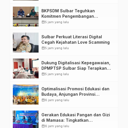
Kirang
BKPSDM Sulbar Teguhkan
Komitmen Pengembangan
Kompetensi ASN melalui
calendar_month
5 jam yang lalu
Penandatanganan Perjanjian
Tugas Belajar 2026
Sulbar Perkuat Literasi Digital
Cegah Kejahatan Love Scamming
calendar_month
5 jam yang lalu
Dukung Digitalisasi Kepegawaian,
DPMPTSP Sulbar Siap Terapkan
Aplikasi FLEKSI ASN
calendar_month
5 jam yang lalu
Optimalisasi Promosi Edukasi dan
Budaya, Anjungan Provinsi
Sulawesi Barat Perkuat Kolaborasi
calendar_month
6 jam yang lalu
Strategis Bersama Sky World TMII
Gerakan Edukasi Pangan dan Gizi
di Mamasa: Tingkatkan
Pengetahuan dan Keterampilan
calendar_month
6 jam yang lalu