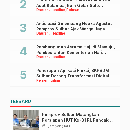
Adat Balanipa, Raih Gelar Sulo
Daerah
Headline
Polman
Tappidena
Antisipasi Gelombang Hoaks Agustus,
Pemprov Sulbar Ajak Warga Jaga
Daerah
Headline
Ruang Digital
Pembangunan Asrama Haji di Mamuju,
Pemkesra dan Kementerian Haji
Daerah
Headline
Sulbar Tinjau Lokasi
Penerapan Aplikasi Fleksi, BKPSDM
Sulbar Dorong Transformasi Digital
Pemerintahan
Sistem Kehadiran ASN
TERBARU
Pemprov Sulbar Matangkan
Persiapan HUT Ke-81 RI, Puncak
Upacara di Lapangan Ahmad
calendar_month
5 jam yang lalu