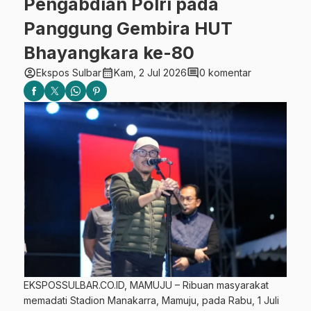
Pengabdian Polri pada
Panggung Gembira HUT
Bhayangkara ke-80
account_circle
calendar_month
comment
Ekspos Sulbar
Kam, 2 Jul 2026
0 komentar
EKSPOSSULBAR.CO.ID, MAMUJU – Ribuan masyarakat
memadati Stadion Manakarra, Mamuju, pada Rabu, 1 Juli