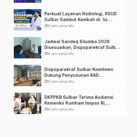
Keluarga dalam Pemenuhan Gizi
Perkuat Layanan Radiologi, RSUD
Sulbar Sambut Kembali dr. Iis
Imelda, Sp.Rad
calendar_month
6 jam yang lalu
Jadwal Sandeq Silumba 2026
Disesuaikan, Dispoparekraf Sulbar
Pastikan Persiapan Tetap
calendar_month
6 jam yang lalu
Dimatangkan
Dispoparekraf Sulbar Komitmen
Dukung Penyusunan RAD
TPB/SDGs Sulawesi Barat
calendar_month
6 jam yang lalu
DKPPKB Sulbar Terima Audiensi
Kemenko Kumham Imipas RI,
Perkuat Pelayanan Kesehatan bagi
calendar_month
6 jam yang lalu
Kelompok Rentan