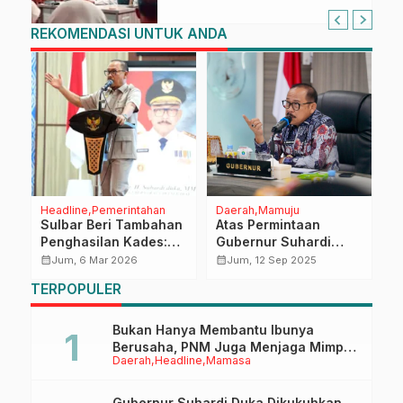
FLEKSI ASN
REKOMENDASI UNTUK ANDA
Headline
Pemerintahan
Daerah
Mamuju
D
Sulbar Beri Tambahan
Atas Permintaan
W
Penghasilan Kades:
Gubernur Suhardi
K
Fokus Peningkatan
Duka, 14 Perusahaan
d
calendar_month
calendar_month
calendar_month
Jum, 6 Mar 2026
Jum, 12 Sep 2025
Pelayanan
Sawit di Sulbar Ambil
TERPOPULER
Peran Tangani
Stunting dan
Kemiskinan Ekstrem
Bukan Hanya Membantu Ibunya
Berusaha, PNM Juga Menjaga Mimpi
Daerah
Headline
Mamasa
Anaknya Untuk Menggapai Cita-Cita
Gubernur Suhardi Duka Dikukuhkan