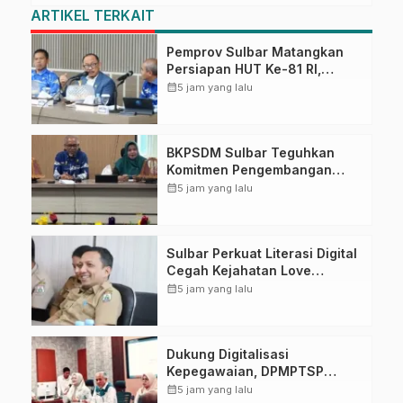
ARTIKEL TERKAIT
Pemprov Sulbar Matangkan
Persiapan HUT Ke-81 RI,
Puncak Upacara di Lapangan
calendar_month
5 jam yang lalu
Ahmad Kirang
BKPSDM Sulbar Teguhkan
Komitmen Pengembangan
Kompetensi ASN melalui
calendar_month
5 jam yang lalu
Penandatanganan Perjanjian
Tugas Belajar 2026
Sulbar Perkuat Literasi Digital
Cegah Kejahatan Love
Scamming
calendar_month
5 jam yang lalu
Dukung Digitalisasi
Kepegawaian, DPMPTSP
Sulbar Siap Terapkan Aplikasi
calendar_month
5 jam yang lalu