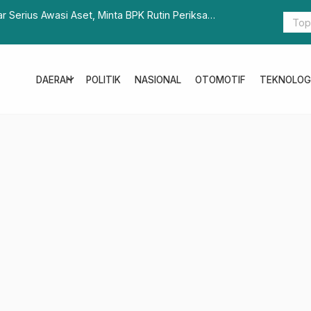
i Aset, Minta BPK Rutin Periksa
DPRD Sulbar Berkunjung 
Informasi dan KPID
expand_more
DAERAH
POLITIK
NASIONAL
OTOMOTIF
TEKNOLOG