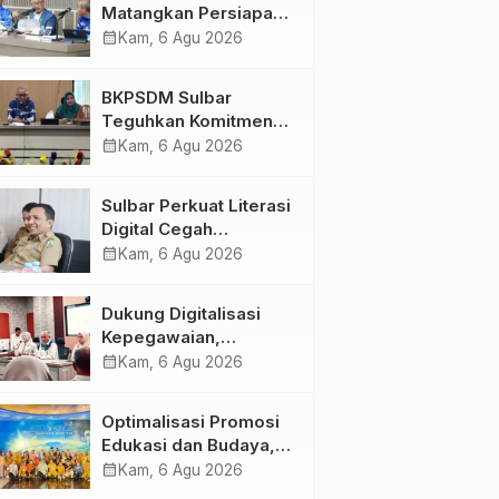
Matangkan Persiapan
HUT Ke-81 RI, Puncak
calendar_month
Kam, 6 Agu 2026
Upacara di Lapangan
Ahmad Kirang
BKPSDM Sulbar
Teguhkan Komitmen
Pengembangan
calendar_month
Kam, 6 Agu 2026
Kompetensi ASN
melalui
Sulbar Perkuat Literasi
Penandatanganan
Digital Cegah
Perjanjian Tugas
Kejahatan Love
calendar_month
Kam, 6 Agu 2026
Belajar 2026
Scamming
Dukung Digitalisasi
Kepegawaian,
DPMPTSP Sulbar Siap
calendar_month
Kam, 6 Agu 2026
Terapkan Aplikasi
FLEKSI ASN
Optimalisasi Promosi
Edukasi dan Budaya,
Anjungan Provinsi
calendar_month
Kam, 6 Agu 2026
Sulawesi Barat Perkuat