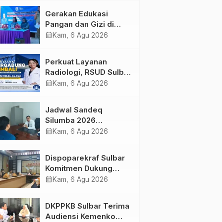
Kolaborasi Strategis
Gerakan Edukasi
Bersama Sky World
Pangan dan Gizi di
TMII
Mamasa: Tingkatkan
calendar_month
Kam, 6 Agu 2026
Pengetahuan dan
Keterampilan Keluarga
Perkuat Layanan
dalam Pemenuhan Gizi
Radiologi, RSUD Sulbar
Sambut Kembali dr. Iis
calendar_month
Kam, 6 Agu 2026
Imelda, Sp.Rad
Jadwal Sandeq
Silumba 2026
Disesuaikan,
calendar_month
Kam, 6 Agu 2026
Dispoparekraf Sulbar
Pastikan Persiapan
Dispoparekraf Sulbar
Tetap Dimatangkan
Komitmen Dukung
Penyusunan RAD
calendar_month
Kam, 6 Agu 2026
TPB/SDGs Sulawesi
Barat
DKPPKB Sulbar Terima
Audiensi Kemenko