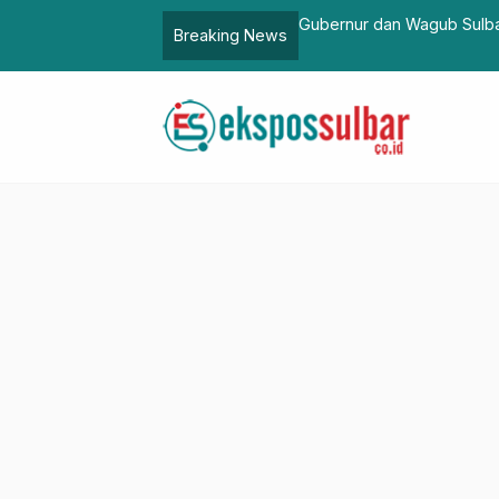
Mamuju dan Majene
Gubernur dan Wagub Sulbar Serius Awas
Breaking News
Kendaraan Dinas