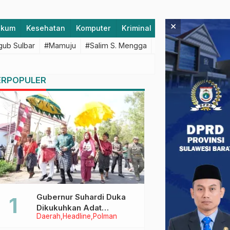
×
ukum
Kesehatan
Komputer
Kriminal
Lifestyle
Majen
ub Sulbar
#Mamuju
#Salim S. Mengga
#featured
#Polda S
ERPOPULER
Gubernur Suhardi Duka
Dikukuhkan Adat
Daerah
Headline
Polman
Balanipa, Raih Gelar Sulo
Tappidena