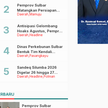
Pemprov Sulbar
Matangkan Persiapan
Daerah
Mamuju
HUT Ke-81 RI, Puncak
Upacara di Lapangan
Ahmad Kirang
Antisipasi Gelombang
Hoaks Agustus, Pemprov
Daerah
Headline
Sulbar Ajak Warga Jaga
Ruang Digital
Dinas Perkebunan Sulbar
Bentuk Tim Kendali
Daerah
Pasangkayu
Internal ICS untuk Dukung
Sertifikasi ISPO Pekebun
di Pasangkayu
Sandeq Silumba 2026
Digelar 26 hingga 27
Daerah
Headline
Polman
September, Rangkaian
HUT Sulbar
ERBARU
Pemprov Sulbar