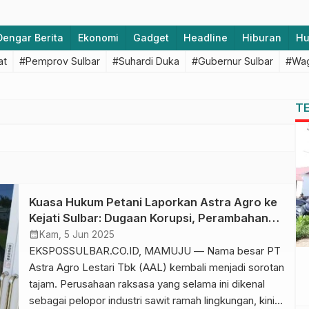
Dengar Berita
Ekonomi
Gadget
Headline
Hiburan
H
at
#Pemprov Sulbar
#Suhardi Duka
#Gubernur Sulbar
#Wag
T
Kuasa Hukum Petani Laporkan Astra Agro ke
Kejati Sulbar: Dugaan Korupsi, Perambahan
Hutan, dan Perampasan Lahan Masyarakat
calendar_month
Kam, 5 Jun 2025
EKSPOSSULBAR.CO.ID, MAMUJU — Nama besar PT
Astra Agro Lestari Tbk (AAL) kembali menjadi sorotan
tajam. Perusahaan raksasa yang selama ini dikenal
sebagai pelopor industri sawit ramah lingkungan, kini