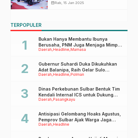
Sepanjang 2024, Pilihan Nomor
calendar_month
Rab, 15 Jan 2025
Satu Mobilitas Masyarakat
TERPOPULER
Bukan Hanya Membantu Ibunya
Berusaha, PNM Juga Menjaga Mimpi
Daerah
Headline
Mamasa
Anaknya Untuk Menggapai Cita-Cita
Gubernur Suhardi Duka Dikukuhkan
Adat Balanipa, Raih Gelar Sulo
Daerah
Headline
Polman
Tappidena
Dinas Perkebunan Sulbar Bentuk Tim
Kendali Internal ICS untuk Dukung
Daerah
Pasangkayu
Sertifikasi ISPO Pekebun di
Pasangkayu
Antisipasi Gelombang Hoaks Agustus,
Pemprov Sulbar Ajak Warga Jaga
Daerah
Headline
Ruang Digital