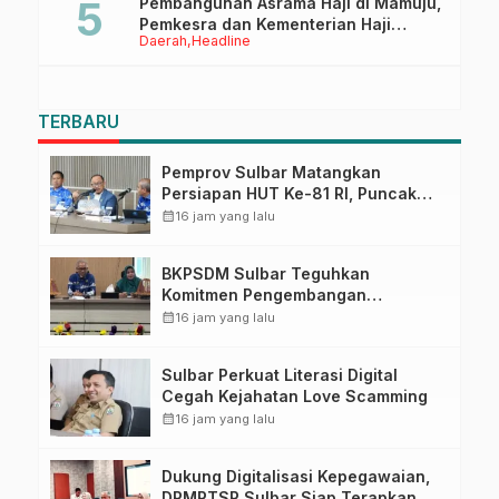
Pembangunan Asrama Haji di Mamuju,
Pemkesra dan Kementerian Haji
Daerah
Headline
Sulbar Tinjau Lokasi
TERBARU
Pemprov Sulbar Matangkan
Persiapan HUT Ke-81 RI, Puncak
Upacara di Lapangan Ahmad
calendar_month
16 jam yang lalu
Kirang
BKPSDM Sulbar Teguhkan
Komitmen Pengembangan
Kompetensi ASN melalui
calendar_month
16 jam yang lalu
Penandatanganan Perjanjian
Tugas Belajar 2026
Sulbar Perkuat Literasi Digital
Cegah Kejahatan Love Scamming
calendar_month
16 jam yang lalu
Dukung Digitalisasi Kepegawaian,
DPMPTSP Sulbar Siap Terapkan