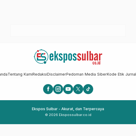
anda
Tentang Kami
Redaksi
Disclaimer
Pedoman Media Siber
Kode Etik Jurnal
Ekspos Sulbar - Akurat, dan Terpercaya
© 2026 Ekspossulbar.co.id