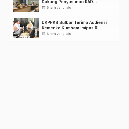
Dukung Penyusunan RAD
TPB/SDGs Sulawesi Barat
calendar_month
16 jam yang lalu
DKPPKB Sulbar Terima Audiensi
Kemenko Kumham Imipas RI,
Perkuat Pelayanan Kesehatan bagi
calendar_month
16 jam yang lalu
Kelompok Rentan