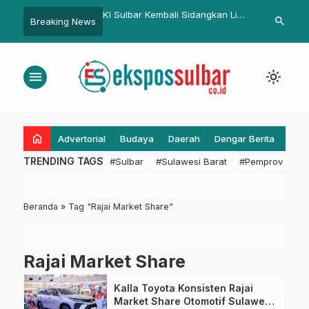
bar Minta Kepastian
KI Sulbar Kembali Sidangkan Lima
Suhardi Duka
search
Breaking News
apa Sebelum Setujui
Sengketa Informasi: Pemohon
Peningkatan 
Asing
dan Termohon Diminta Lengkapi
Sulbar
Berkas
menu
light_mode
home
Advertorial
Budaya
Daerah
Dengar Berita
Eko
TRENDING TAGS
#Sulbar
#Sulawesi Barat
#Pemprov Sulba
Beranda
»
Tag "Rajai Market Share"
Rajai Market Share
Kalla Toyota Konsisten Rajai
Market Share Otomotif Sulawesi