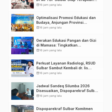
Aplikasi FLEKSI ASN
calendar_month
16 jam yang lalu
Optimalisasi Promosi Edukasi dan
Budaya, Anjungan Provinsi
Sulawesi Barat Perkuat Kolaborasi
calendar_month
16 jam yang lalu
Strategis Bersama Sky World TMII
Gerakan Edukasi Pangan dan Gizi
di Mamasa: Tingkatkan
Pengetahuan dan Keterampilan
calendar_month
16 jam yang lalu
Keluarga dalam Pemenuhan Gizi
Perkuat Layanan Radiologi, RSUD
Sulbar Sambut Kembali dr. Iis
Imelda, Sp.Rad
calendar_month
16 jam yang lalu
Jadwal Sandeq Silumba 2026
Disesuaikan, Dispoparekraf Sulbar
Pastikan Persiapan Tetap
calendar_month
16 jam yang lalu
Dimatangkan
Dispoparekraf Sulbar Komitmen