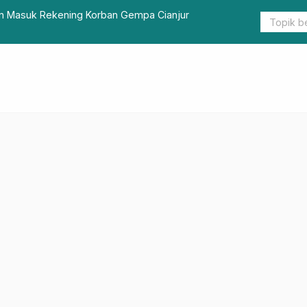
imalkan Pengembangan SDM Pariwisata Berbasis Digital
Pemkesra T
Layanan