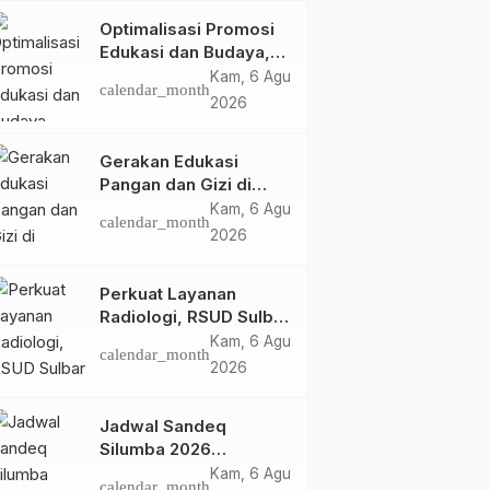
Optimalisasi Promosi
Edukasi dan Budaya,
Anjungan Provinsi
Kam, 6 Agu
calendar_month
Sulawesi Barat Perkuat
2026
Kolaborasi Strategis
Bersama Sky World
Gerakan Edukasi
TMII
Pangan dan Gizi di
Mamasa: Tingkatkan
Kam, 6 Agu
calendar_month
Pengetahuan dan
2026
Keterampilan Keluarga
dalam Pemenuhan Gizi
Perkuat Layanan
Radiologi, RSUD Sulbar
Sambut Kembali dr. Iis
Kam, 6 Agu
calendar_month
Imelda, Sp.Rad
2026
Jadwal Sandeq
Silumba 2026
Disesuaikan,
Kam, 6 Agu
calendar_month