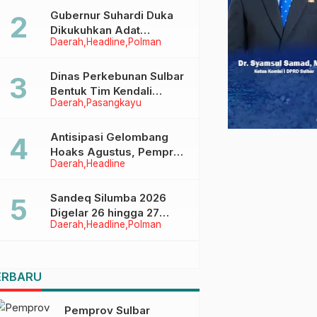
Menggapai Cita-Cita
Gubernur Suhardi Duka
Dikukuhkan Adat
Daerah
Headline
Polman
Balanipa, Raih Gelar Sulo
Tappidena
Dinas Perkebunan Sulbar
Bentuk Tim Kendali
Daerah
Pasangkayu
Internal ICS untuk Dukung
Sertifikasi ISPO Pekebun
di Pasangkayu
Antisipasi Gelombang
Hoaks Agustus, Pemprov
Daerah
Headline
Sulbar Ajak Warga Jaga
Ruang Digital
Sandeq Silumba 2026
Digelar 26 hingga 27
Daerah
Headline
Polman
September, Rangkaian
HUT Sulbar
ERBARU
Pemprov Sulbar