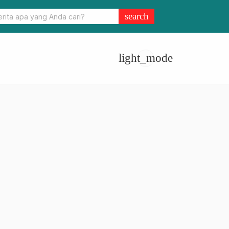
erus Membangun Kolaborasi Berbagai Instansi, Demi Kemajuan
search
light_mode