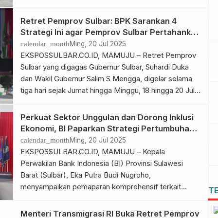
Fraksi Partai Demokrat turut menghadiri penutupan
kegiatan Retret Pemprov Sulbar, Minggu, 20 Juli 2025.
Retret Pemprov Sulbar: BPK Sarankan 4
Kegiatan dilaksanakan di Aula Andi Depu, Markas
Strategi Ini agar Pemprov Sulbar Pertahankan
Komando Resor Militer (Korem) 142/Tatag ini juga […]
Opini WTP
calendar_month
Ming, 20 Jul 2025
EKSPOSSULBAR.CO.ID, MAMUJU – Retret Pemprov
Sulbar yang digagas Gubernur Sulbar, Suhardi Duka
dan Wakil Gubernur Salim S Mengga, digelar selama
tiga hari sejak Jumat hingga Minggu, 18 hingga 20 Juli
2025 di Markas Korem 142/Tatag menghadirkan
sejumlah materi strategis terkait tata kelola
Perkuat Sektor Unggulan dan Dorong Inklusi
pemerintahan. Salah satunya adalah “Pengelolaan
Ekonomi, BI Paparkan Strategi Pertumbuhan
Keuangan yang Prudent dalam Mempertahankan Opini
Sulbar di Retret Pemprov
calendar_month
Ming, 20 Jul 2025
Wajar Tanpa […]
EKSPOSSULBAR.CO.ID, MAMUJU – Kepala
Perwakilan Bank Indonesia (BI) Provinsi Sulawesi
Barat (Sulbar), Eka Putra Budi Nugroho,
menyampaikan pemaparan komprehensif terkait
T
kondisi dan prospek perekonomian global, nasional,
serta regional Sulbar dalam Retret Pemprov Sulbar,
Menteri Transmigrasi RI Buka Retret Pemprov