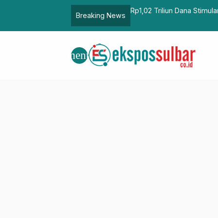
ning Korban Gempa Cianjur
Dispoparekraf Sulbar Opt
Breaking News
…
menu