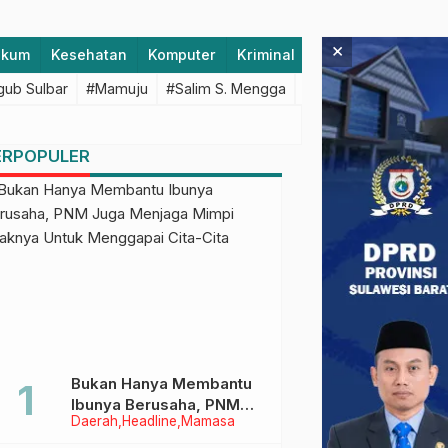
×
ukum
Kesehatan
Komputer
Kriminal
Lifestyle
Majen
ub Sulbar
#Mamuju
#Salim S. Mengga
#featured
#Polda S
ERPOPULER
Bukan Hanya Membantu
Ibunya Berusaha, PNM
Daerah
Headline
Mamasa
Juga Menjaga Mimpi
Anaknya Untuk