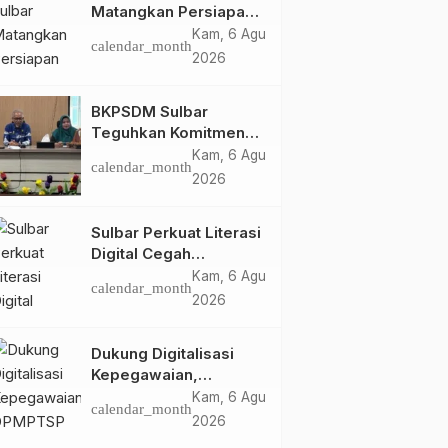
Matangkan Persiapan
HUT Ke-81 RI, Puncak
Kam, 6 Agu
calendar_month
Upacara di Lapangan
2026
Ahmad Kirang
BKPSDM Sulbar
Teguhkan Komitmen
Pengembangan
Kam, 6 Agu
calendar_month
Kompetensi ASN
2026
melalui
Penandatanganan
Sulbar Perkuat Literasi
Perjanjian Tugas
Digital Cegah
Belajar 2026
Kejahatan Love
Kam, 6 Agu
calendar_month
Scamming
2026
Dukung Digitalisasi
Kepegawaian,
DPMPTSP Sulbar Siap
Kam, 6 Agu
calendar_month
Terapkan Aplikasi
2026
FLEKSI ASN