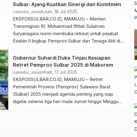
Sabtu, 19 Juli 2025. Dalam pemaparannya, Eka Putra
Sulbar: Ajang Kuatkan Sinergi dan Komitmen
Budi Nugroho menyoroti lima pokok utama:
calendar_month
Jum, 18 Jul 2025
perkembangan ekonomi global dan nasional, kondisi
EKSPOSSULBAR.CO.ID, MAMUJU – Menteri
ekonomi serta […]
Transmigrasi RI, Muhammad Iftitah Sulaiman
Suryanagara resmi membuka retreat untuk pejabat
Eselon II lingkup Pemprov Sulbar dan Tenaga Ahli di
Markas Komando Resor Militer (Korem) 142/Taroada
Tarogau (Tatag) di Jalan Abd Malik Pattana Endeng,
Gubernur Suhardi Duka Tinjau Kesiapan
Kelurahan Rangas, Kecamatan Simboro, Kabupaten
Retret Pemprov Sulbar 2025 di Makorem
Mamuju, Jumat, 18 Juli 2025. Selama tiga hari para
calendar_month
Kam, 17 Jul 2025
peserta akan mengikuti […]
EKSPOSSULBAR.CO.ID, MAMUJU – Retret
Pemerintah Provinsi (Pemprov) Sulawesi Barat
(Sulbar) 2025 menjadi agenda penting yang siap
digelar selama tiga hari mulai Jumat hingga Minggu
mendatang. Gubernur Sulbar, Suhardi Duka, telah
melakukan peninjauan langsung untuk memastikan
seluruh persiapan berjalan lancar. Plh Sekretaris
Provinsi (Sekprov) Sulbar, Herdin Ismail, menjelaskan