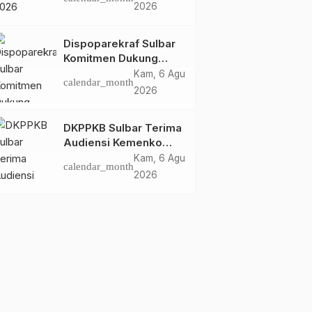
Dispoparekraf Sulbar
2026
Pastikan Persiapan
Tetap Dimatangkan
Dispoparekraf Sulbar
Komitmen Dukung
Penyusunan RAD
Kam, 6 Agu
calendar_month
TPB/SDGs Sulawesi
2026
Barat
DKPPKB Sulbar Terima
Audiensi Kemenko
Kumham Imipas RI,
Kam, 6 Agu
calendar_month
Perkuat Pelayanan
2026
Kesehatan bagi
Kelompok Rentan