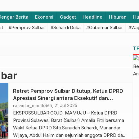
Dengar Berita
Ekonomi
Gadget
Headline
Hiburan
H
at
#Pemprov Sulbar
#Suhardi Duka
#Gubernur Sulbar
#Wag
T
lbar
Retret Pemprov Sulbar Ditutup, Ketua DPRD
Apresiasi Sinergi antara Eksekutif dan
Legislatif
calendar_month
Sen, 21 Jul 2025
EKSPOSSULBAR.CO.ID, MAMUJU – Ketua DPRD
Provinsi Sulawesi Barat (Sulbar) Amalia Fitri bersama
Wakil Ketua DPRD Sitti Suraidah Suhardi, Munandar
Wijaya, Abdul Halim dan sejumlah anggota DPRD dari