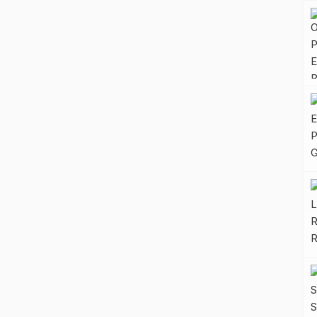
bahwa kesiapan retret sudah hampir tuntas.
“Berdasarkan hasil […]