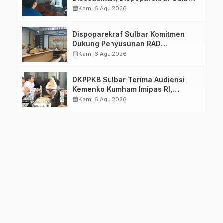
Pastikan Persiapan Tetap
calendar_month
Kam, 6 Agu 2026
Dimatangkan
Dispoparekraf Sulbar Komitmen
Dukung Penyusunan RAD
TPB/SDGs Sulawesi Barat
calendar_month
Kam, 6 Agu 2026
DKPPKB Sulbar Terima Audiensi
Kemenko Kumham Imipas RI,
Perkuat Pelayanan Kesehatan bagi
calendar_month
Kam, 6 Agu 2026
Kelompok Rentan