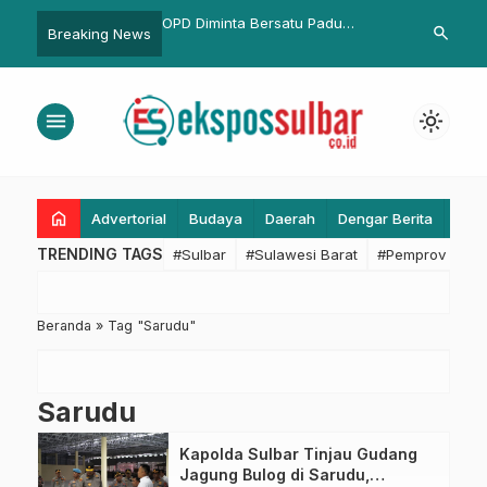
Instruksikan Pemda
OPD Diminta Bersatu Padu
Gubernur SD
search
Breaking News
Pendataan Aset Tanah:
Jalankan Roda Pemerintahan
Ipul Bahas S
bar Siap Tuntaskan
Kemiskinan E
untuk Kopdeskel Merah
menu
light_mode
home
Advertorial
Budaya
Daerah
Dengar Berita
Eko
TRENDING TAGS
#Sulbar
#Sulawesi Barat
#Pemprov Sulba
Beranda
»
Tag "Sarudu"
Sarudu
Kapolda Sulbar Tinjau Gudang
Jagung Bulog di Sarudu,