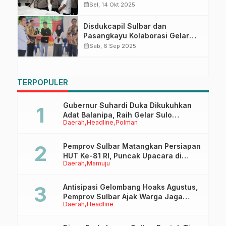
Tekankan Penyerapan Hasil
calendar_month
Sel, 14 Okt 2025
Panen Petani
Disdukcapil Sulbar dan
Pasangkayu Kolaborasi Gelar
Jebol Perekaman KTP-el dan
calendar_month
Sab, 6 Sep 2025
Aktivasi IKD di Sarudu
TERPOPULER
Gubernur Suhardi Duka Dikukuhkan
Adat Balanipa, Raih Gelar Sulo
Daerah
Headline
Polman
Tappidena
Pemprov Sulbar Matangkan Persiapan
HUT Ke-81 RI, Puncak Upacara di
Daerah
Mamuju
Lapangan Ahmad Kirang
Antisipasi Gelombang Hoaks Agustus,
Pemprov Sulbar Ajak Warga Jaga
Daerah
Headline
Ruang Digital