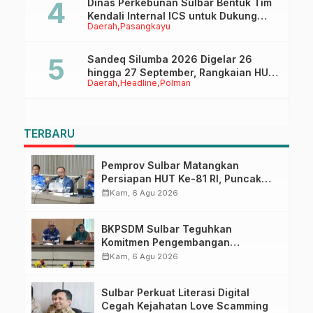
Dinas Perkebunan Sulbar Bentuk Tim
Kendali Internal ICS untuk Dukung
Daerah
Pasangkayu
Sertifikasi ISPO Pekebun di
Pasangkayu
Sandeq Silumba 2026 Digelar 26
hingga 27 September, Rangkaian HUT
Daerah
Headline
Polman
Sulbar
TERBARU
Pemprov Sulbar Matangkan
Persiapan HUT Ke-81 RI, Puncak
Upacara di Lapangan Ahmad
calendar_month
Kam, 6 Agu 2026
Kirang
BKPSDM Sulbar Teguhkan
Komitmen Pengembangan
Kompetensi ASN melalui
calendar_month
Kam, 6 Agu 2026
Penandatanganan Perjanjian
Tugas Belajar 2026
Sulbar Perkuat Literasi Digital
Cegah Kejahatan Love Scamming