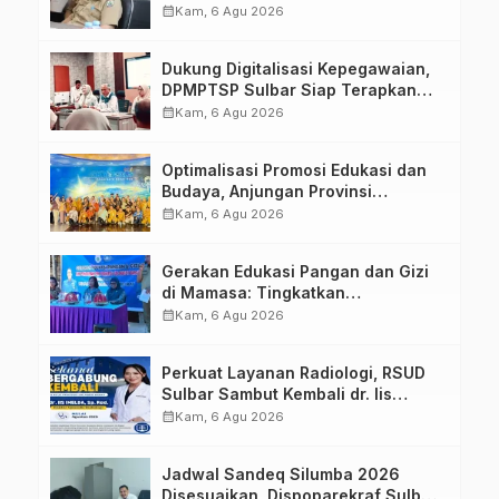
calendar_month
Kam, 6 Agu 2026
Dukung Digitalisasi Kepegawaian,
DPMPTSP Sulbar Siap Terapkan
Aplikasi FLEKSI ASN
calendar_month
Kam, 6 Agu 2026
Optimalisasi Promosi Edukasi dan
Budaya, Anjungan Provinsi
Sulawesi Barat Perkuat Kolaborasi
calendar_month
Kam, 6 Agu 2026
Strategis Bersama Sky World TMII
Gerakan Edukasi Pangan dan Gizi
di Mamasa: Tingkatkan
Pengetahuan dan Keterampilan
calendar_month
Kam, 6 Agu 2026
Keluarga dalam Pemenuhan Gizi
Perkuat Layanan Radiologi, RSUD
Sulbar Sambut Kembali dr. Iis
Imelda, Sp.Rad
calendar_month
Kam, 6 Agu 2026
Jadwal Sandeq Silumba 2026
Disesuaikan, Dispoparekraf Sulbar